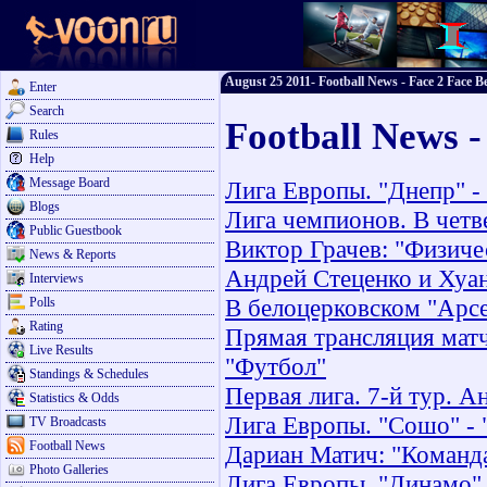
August 25 2011- Football News - Face 2 Face Be
Enter
Search
Football News -
Rules
Help
Message Board
Лига Европы. "Днепр" -
Blogs
Лига чемпионов. В четв
Public Guestbook
Виктор Грачев: "Физич
News & Reports
Андрей Стеценко и Хуан
Interviews
В белоцерковском "Арс
Polls
Rating
Прямая трансляция матча
Live Results
"Футбол"
Standings & Schedules
Первая лига. 7-й тур. А
Statistics & Odds
Лига Европы. "Сошо" - 
TV Broadcasts
Football News
Дариан Матич: "Команда
Photo Galleries
Лига Европы. "Динамо" 