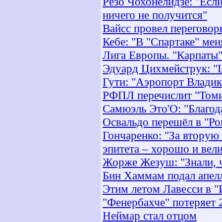
Резо Чохонелидзе: "Если
ничего не получится"
Вайсс провел переговор
Кебе: "В "Спартаке" мен
Лига Европы. "Карпаты
Эдуард Цихмейструк: "
Гути: "Аэропорт Владик
РФПЛ перечислит "Томи"
Самюэль Это'О: "Благода
Освальдо перешёл в "Р
Гончаренко: "За вторую
эпитета – хорошо и вел
Жорже Жезуш: "Знали, ч
Бин Хаммам подал апел
Этим летом Лавесси в "
"Фенербахче" потеряет 
Неймар стал отцом