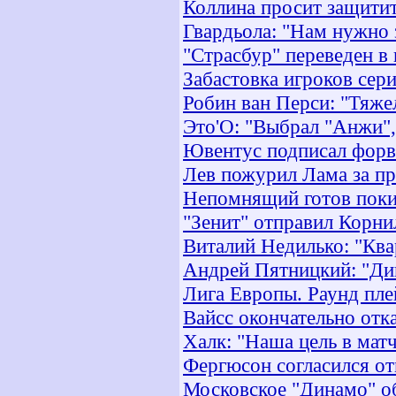
Коллина просит защитит
Гвардьола: "Нам нужно 
"Страсбур" переведен в
Забастовка игроков сер
Робин ван Перси: "Тяже
Это'О: "Выбрал "Анжи",
Ювентус подписал форв
Лев пожурил Лама за п
Непомнящий готов покин
"Зенит" отправил Корни
Виталий Недилько: "Ква
Андрей Пятницкий: "Ди
Лига Европы. Раунд пле
Вайсс окончательно отк
Халк: "Наша цель в матч
Фергюсон согласился о
Московское "Динамо" об