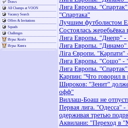
Draws
Лига Европы. "Спартак"
All Champs at VOON
"Спартака"
Vacancy Search
Offers & Invitations
Лучшим футболистом Е
Squads
Состоялась жеребьёвка 
Challenges
Лига Европы. "Днепр" -
Игры: Козёл
Лига Европы. "Динамо" 
Игры: Кинга
Ліга Європи. "Карпати" 
Лига Европы. "Сошо" - 
Лига Европы. "Спартак"
Карпин: "Что говорил в 
Широков: "Зенит" долже
офф"
Виллаш-Боаш не отпуст
Первая лига. "Одесса" -
одерживая третью подря
Аквилани: "Переход в "