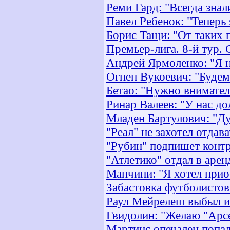
Реми Гард: "Всегда знал
Павел Ребенок: "Теперь 
Борис Тащи: "От таких 
Премьер-лига. 8-й тур. 
Андрей Ярмоленко: "Я н
Огнен Вукоевич: "Будем
Бетао: "Нужно внимател
Ринар Валеев: "У нас д
Младен Бартулович: "Ду
"Реал" не захотел отдав
"Рубин" подпишет контр
"Атлетико" отдал в аре
Манчини: "Я хотел прио
Забастовка футболистов
Раул Мейрелеш выбыл из
Гвидолин: "Желаю "Арсе
Мартинс опечален попа