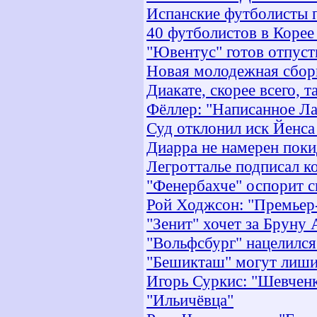
Испанские футболисты п
40 футболистов в Корее
"Ювентус" готов отпуст
Новая молодежная сбор
Диакате, скорее всего, т
Фёллер: "Написанное Ла
Суд отклонил иск Йенса
Диарра не намерен поки
Легротталье подписал ко
"Фенербахче" оспорит с
Рой Ходжсон: "Премьер
"Зенит" хочет за Бруну
"Вольфсбург" нацелился
"Бешикташ" могут лишит
Игорь Суркис: "Шевченк
"Ильичёвца"