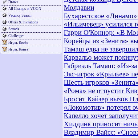
Draws
Молдавии
All Champs at VOON
Бухарестское «Динамо» 
Vacancy Search
Offers & Invitations
«Ильичевец» усилился 
Squads
Гарри О'Коннор: «В Мос
Challenges
Корейцы из «Зенита» в
Игры: Козёл
Тамаш едва не завершил
Игры: Кинга
Карвальо может покину
Габриэль Тамаш: «Из-за
Экс-игрок «Крыльев» п
Шесть игроков «Зенита
«Рома» не отпустит Кив
Бросит Кайзер вызов П
«Локомотив» потерял о
Капелло хочет заполучи
Хиддинк приносит нич
Владимир Вайсс: «Снов