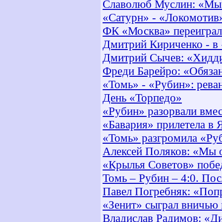
Славолюб Муслин: «Мы 
«Сатурн» - «Локомотив
ФК «Москва» переигра
Дмитрий Кириченко - в
Дмитрий Сычев: «Хидди
Фреди Барейро: «Обяза
«Томь» - «Рубин»: рева
День «Торпедо»
«Рубин» разорвали вмес
«Бавария» прилетела в
«Томь» разгромила «Ру
Алексей Поляков: «Мы 
«Крылья Советов» поб
Томь – Рубин – 4:0. По
Павел Погребняк: «Поп
«Зенит» сыграл вничью
Владислав Радимов: «Ди