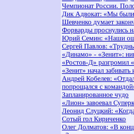
Чемпионат России. Пол
Дик Адвокат: «Мы были
Шевченко думает законч
Форварды проснулись на
Юрий Семин: «Наши оши
Сергей Павлов: «Трудн
«Динамо» - «Зенит»: н
«Ростов-Д» разгромил «
«Зенит» начал забивать
Андрей Кобелев: «Отдал 
попрощался с командой
Запланированное чудо
«Лион» завоевал Супер
Леонид Слуцкий: «Когда
Сотый гол Кириченко
Олег Долматов: «В конц