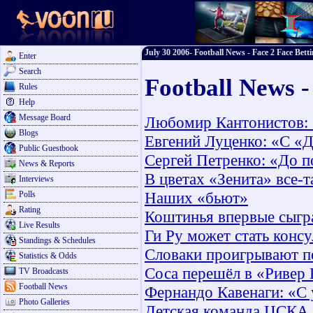
July 30 2006- Football News - Face 2 Face Bett
Enter
Search
Football News -
Rules
Help
Message Board
Любомир Кантонистов: 
Blogs
Евгений Луценко: «С «
Public Guestbook
Сергей Петренко: «До п
News & Reports
В цветах «Зенита» все-т
Interviews
Наших «бьют»
Polls
Rating
Коштинья впервые сыгра
Live Results
Ги Ру может стать конс
Standings & Schedules
Словаки проигрывают п
Statistics & Odds
Соса перешёл в «Ривер
TV Broadcasts
Football News
Фернандо Кавенаги: «С 
Photo Galleries
Детская команда ЦСКА 