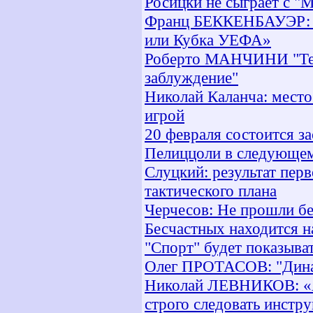
Росицки не сыграет с "
Франц БЕККЕНБАУЭР: «
или Кубка УЕФА»
Роберто МАНЧИНИ "Тек
заблуждение"
Николай Каланча: место
игрой
20 февраля состоится 
Пелиццоли в следующем 
Слуцкий: результат пер
тактического плана
Черчесов: Не прошли бе
Бесчастных находится н
"Спорт" будет показыва
Олег ПРОТАСОВ: "Дина
Николай ЛЕВНИКОВ: «Ар
строго следовать инст