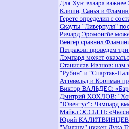
Для Хунтелаара важнее 
Клиши, Санья и Фламин
Геретс определил с сос
Скауты "Ливерпуля" пос
Ричард Эромоигбе може
Венгер сравнил Фламини
Петраков: проведем три
Лэмпард может оказатьс
Станислав Иванов: нам 
"Рубин" и "Спартак-Нал
Аттевельд и Коопман пр
Виктор ВАЛЬДЕС: «Барс
Дмитрий ХОХЛОВ: "Хоче
"Ювентус": Лэмпард вм
Майкл ЭССЬЕН: «Челси»
Юрий КАЛИТВИНЦЕВ: "Д
"Милану" нужен Лука Т