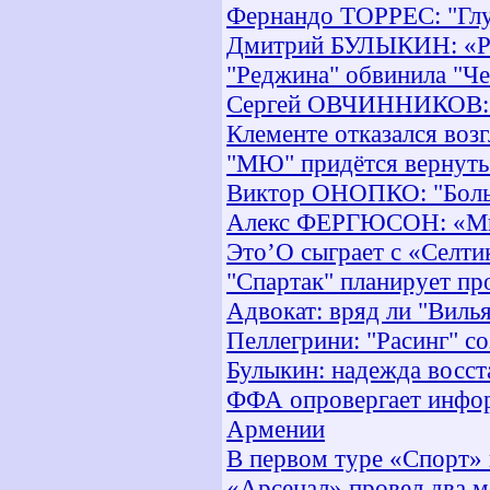
Фернандо ТОРРЕС: "Глу
Дмитрий БУЛЫКИН: «Ра
"Реджина" обвинила "Че
Сергей ОВЧИННИКОВ: «В
Клементе отказался воз
"МЮ" придётся вернуть 
Виктор ОНОПКО: "Больш
Алекс ФЕРГЮСОН: «Мы и
Это’О сыграет с «Селт
"Спартак" планирует пр
Адвокат: вряд ли "Виль
Пеллегрини: "Расинг" с
Булыкин: надежда восст
ФФА опровергает инфор
Армении
В первом туре «Спорт»
«Арсенал» провел два м