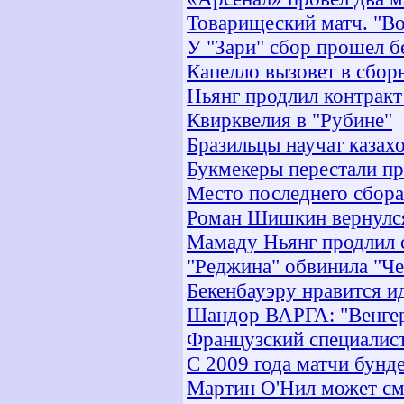
Товарищеский матч. "Вор
У "Зари" сбор прошел б
Капелло вызовет в сбор
Ньянг продлил контракт
Квирквелия в "Рубине"
Бразильцы научат казахо
Букмекеры перестали пр
Место последнего сбора
Роман Шишкин вернулся
Мамаду Ньянг продлил с
"Реджина" обвинила "Ч
Бекенбауэру нравится ид
Шандор ВАРГА: "Венгер
Французский специалис
С 2009 года матчи бунд
Мартин O'Нил может см