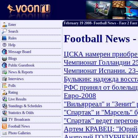
February 19 2008- Football News - Face 2 Face
Enter
Search
Football News -
Rules
Help
Message Board
ЦСКА намерен приобрес
Blogs
Чемпионат Голландии 25
Public Guestbook
Чемпионат Испании. 23-
News & Reports
Булыкин: надежда восст
Interviews
РФС принял от болельщи
Polls
Rating
Евро-2008
Live Results
"Вильярреал" и "Зенит" 
Standings & Schedules
"Спартак" и "Марсель" б
Statistics & Odds
"Спартак" ведет перего
TV Broadcasts
Football News
Артем КРАВЕЦ: "Юрий 
Photo Galleries
Анатолий ГОЛУБЧЕНКО: 