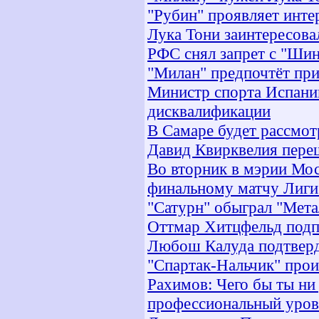
"Рубин" проявляет инте
Лука Тони заинтересов
РФС снял запрет с "Шин
"Милан" предпочтёт пр
Министр спорта Испани
дисквалификации
В Самаре будет рассмот
Давид Квирквелия пере
Во вторник в мэрии Мос
финальному матчу Лиги
"Сатурн" обыграл "Мета
Оттмар Хитцфельд подп
Любош Калуда подтвер
"Спартак-Нальчик" прои
Рахимов: Чего бы ты ни
профессиональный уров