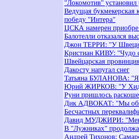
"Локомотив" установил
Ведущая букмекерская к
победу "Интера"
ЦСКА намерен приобрес
Балотелли отказался вы
Джон ТЕРРИ: "У Швеци
Кристиан КИВУ: "Чудо с
Швейцарская провинци
Дакосту напугал снег
Татьяна БУЛАНОВА: "Я 
Юрий ЖИРКОВ: "У Хидди
Руни пришлось раскошел
Дик АДВОКАТ: "Мы обяз
Бесчастных переквалифи
Давид МУДЖИРИ: "Меня
В "Лужниках" продолжа
Андрей Тихонов: Самар