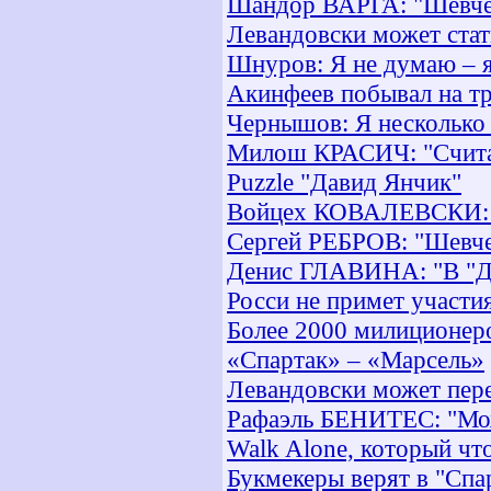
Шандор ВАРГА: "Шевче
Левандовски может ста
Шнуров: Я не думаю – я
Акинфеев побывал на т
Чернышов: Я несколько
Милош КРАСИЧ: "Счита
Puzzle "Давид Янчик"
Войцех КОВАЛЕВСКИ: "
Сергей РЕБРОВ: "Шевчен
Денис ГЛАВИНА: "В "Ди
Росси не примет участи
Более 2000 милиционеро
«Спартак» – «Марсель»
Левандовски может пере
Рафаэль БЕНИТЕС: "Мож
Walk Alone, который что
Букмекеры верят в "Спа