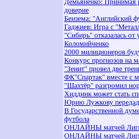
Демьяненко: Принимая р
доверие
Бензема: "Английский ф
Гаджиев: Игра с "Метал
"Сибирь" отказалась от
Коломийченко
2000 милиционеров буду
Конкурс прогнозов на 
"Зенит" провел две тре
ФК"Спартак" вместе с м
"Шахтёр" разгромил но
Хиддинк может стать с
Юрию Лужкову передад
В Государственной дум
футбола
ОНЛАЙНЫ матчей Лиги
ОНЛАЙНЫ матчей Лиги