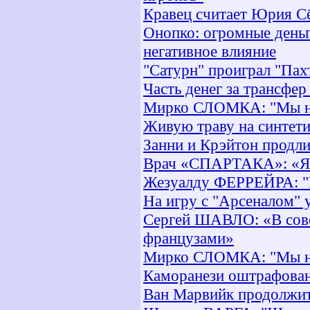
Кравец считает Юрия С
Онопко: огромные деньги
негативное влияние
"Сатурн" проиграл "Пах
Часть денег за трансфе
Мирко СЛОМКА: "Мы ник
Живую траву на синтети
Занни и Крэйтон продли
Врач «СПАРТАКА»: «Я 
Жезуалду ФЕРРЕЙРА: "Н
На игру с "Арсеналом" 
Сергей ШАВЛО: «В сове
французами»
Мирко СЛОМКА: "Мы ник
Каморанези оштрафован
Ван Марвийк продолжит