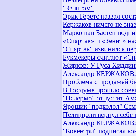
"Зенитом"
Эрик Геретс назвал сос
Кержаков ничего не зна
Марко ван Бастен подпи
«Спартак» и «Зенит» на
"Спартак" извинился пе
Букмекеры считают «Сп
Жирков: У Гуса Хиддинк
Александр КЕРЖАКОВ: "
Проблема с продажей би
В Госдуме прошло сове
"Палермо" отпустит Ам
Ярошик "подколол" Сем
Пелиццоли вернул себе
Александр КЕРЖАКОВ: "
"Ковентри" подписал к