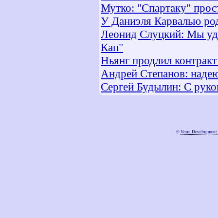
Мутко: "Спартаку" прос
У Даниэля Карвалью ро
Леонид Слуцкий: Мы удо
Кап"
Ньянг продлил контракт
Андрей Степанов: наде
Сергей Будылин: С руко
©
Voon Development