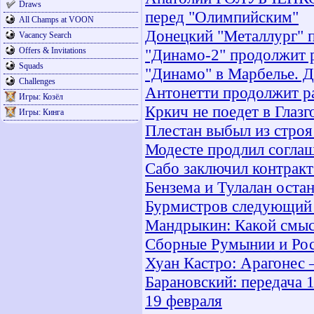
Draws
перед "Олимпийским"
All Champs at VOON
Донецкий "Металлург" 
Vacancy Search
Offers & Invitations
"Динамо-2" продолжит 
Squads
"Динамо" в Марбелье. 
Challenges
Антонетти продолжит р
Игры: Козёл
Кркич не поедет в Глазг
Игры: Кинга
Плестан выбыл из строя
Модесте продлил согла
Сабо заключил контракт
Бензема и Тулалан оста
Бурмистров следующий с
Мандрыкин: Какой смыс
Сборные Румынии и Рос
Хуан Кастро: Арагонес 
Барановский: передача 
19 февраля