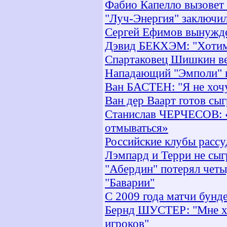
Фабио Капелло вызовет
"Луч-Энергия" заключи
Сергей Ефимов вынужден
Дэвид БЕКХЭМ: "Хотим 
Спартаковец Шишкин ве
Нападающий "Эмполи" в
Ван БАСТЕН: "Я не хочу
Ван дер Ваарт готов сыг
Станислав ЧЕРЧЕСОВ: «
отмываться»
Российские клубы рассу
Лэмпард и Терри не сы
"Абердин" потерял четы
"Баварии"
С 2009 года матчи бунд
Бернд ШУСТЕР: "Мне хо
игроков"