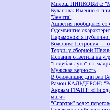
Милош НИНКОВИЧ: "Мы 
Буланова: Именно я сши
"Зенита"
Ашветия пообщался со 
Одемвингие охарактери
Парамонов: я публично 
Божович: Петрович — о
Терри: у сборной Швец
Испания ответила на у
"Голубая луна" по-мадр
Мужская верность
В ближайшие дни ван Ба
Рамон КАЛЬДЕРОН: "Реа
Авраам ГРАНТ: «Ни один
матч»
"Спартак" ведет перего
Пеллегрини объявил име