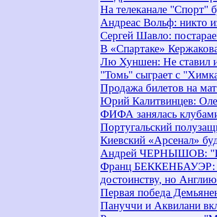
На телеканале "Спорт" 
Андреас Вольф: никто и
Сергей Шавло: постарае
В «Спартаке» Кержакова
Лю Хуншен: Не ставил и
"Томь" сыграет с "Химк
Продажа билетов на мат
Юрий Калитвинцев: Олег
ФИФА занялась клубам
Португальский полузащ
Киевский «Арсенал» бу
Андрей ЧЕРНЫШОВ: "Ин
Франц БЕККЕНБАУЭР: «
достоинству, но Англию
Первая победа Демьяне
Пануччи и Аквилани вк