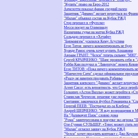
"Купить" право на Евро-2012
Анчелотти показал фанам средний палец
Защитник "Динамо" желает вернуться во Фран
"Милан" объявил состав на Кубок РЖД
Стор перешел в «Фулхэм»
Месси поедет на Олимпиаду
Назначины судьи на матчи Кубка РЖД
Сольдадо перешел в «Хетафе»
"Бирмингем" усилился Кему Агустина
Егор Титов: ничего комментировать не буду
Хуанде Рамос очень хочет купить Аршавина
Авраам ГРАНТ: "Челси" теперь сильнее "МЮ" 
Сергей КРАВЧЕНКО: "Шанс проявить себя в "Д
Робби Кин получил в "Ливерпуле" номер Кевин
Егор ТИТОВ: «Пока ничего комментировать не
"Манчестер Сити" сделал официальное предло
«Реал» не намерен продавать Робиньо
Защитник киевского "Динамо" желает вернуть
Агент Сиссе: есть вероятность, что Сиссе пере
Голкипер «Астон Виллы» может перейти в «Ст
Станислав Черчесов: решение уже принято
Сметанин: закончился футбол Романцева в "Сп
Георгий ПЕЕВ: "Пострадал из-за Клебера"
Андрей ШЕВЧЕНКО: "Я жду возвращения в М
На "Далимаунт Парк" словно дома
"Рома" заинтересована в покупке экс-игрока "
Оле-Гуннар СУЛЬШЕР: «Тевес может стать л
"Милан" огласил заявку на Кубок РЖД
"Челси" хочет продлить контракт с Джо Коулом