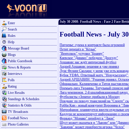
July 30 2008- Football News - Face 2 Face Bett
Enter
Search
Football News - July 3
Rules
Help
Пигренье: сумма в контракте была огромной
Message Board
Петит перешёл в "Кёльн"
"Вентспилс" уступил "Бранну"
Blogs
Киевское "Динамо" победило "Дрогеду"
Public Guestbook
Аршавин: нас ждёт интересный футбол
Андрей Аршавин: решение я уже принял
News & Reports
Луис Фелипе Сколари: у меня уже есть команда
Interviews
Кубок УЕФА. Ответный матч. "Нордсьелленд
Андрей АРШАВИН: "Решение принял. Осталось 
Polls
Официально. Калиниченко и Титов выставлены 
Rating
Премьер-лига Украины. Титульный спонсор на
Лига чемпионов. 2-й квалификационный раунд.
Live Results
Футболисты «Зенита» прибыли в Москву
Standings & Schedules
Прядкин: по поводу трансляций на "Спорте" ск
Statistics & Odds
Робби Кин - новый конкурент Воронина в "Лив
Митрофанов: планируется ввести отдельные сер
TV Broadcasts
Каддури не комментирует информацию о свое
Football News
Форвард "Монако" перейдет в "Лион"
Шуст может оказаться в "Львове" или "Динамо
Photo Galleries
"Бавария" может приобрести игрока "Челси"