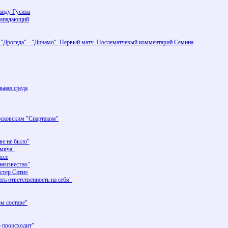
анду Гусина
нападающий
 "Дрогеда" - "Динамо". Первый матч. Послематчевый комментарий Семина
льная среда
осковским "Спартаком"
е не было"
мяча"
ссе
неизвестно"
стер Сити»
 ответственность на себя"
м составе"
 происходит"