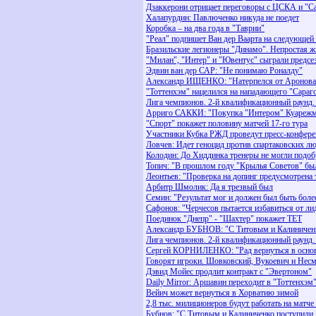
Дзаккерони отрицает переговоры с ЦСКА и "С
Халапурдин: Павлюченко никуда не поедет
Коробка – на два года в "Таврии"
"Реал" подпишет Ван дер Ваарта на следующей
Бразильские легионеры "Динамо". Непростая ж
"Милан", "Интер" и "Ювентус" сыграли предсе
Эдвин ван дер САР: "Не понимаю Роналду"
Александр ИЩЕНКО: "Натерпелся от Аронова
"Тоттенхэм" нацелился на нападающего "Сараг
Лига чемпионов. 2-й квалификационный раунд.
Арриго САККИ: "Покупка "Интером" Куарежмы
"Спорт" покажет половину матчей 17-го тура
Участники Кубка РЖД проведут пресс-конфере
Ловчев: Идет геноцид против спартаковских л
Колодин: До Хиддинка тренеры не могли подоб
Топич: "В прошлом году "Крылья Советов" был
Леонтьев: "Проверка на допинг предусмотрена 
Арбитр Шмолик: Да я трезвый был
Семин: "Результат мог и должен был быть бол
Сафонов: "Черчесов пытается избавиться от ли
Поединок "Днепр" - "Шахтер" покажет ТЕТ
Александр БУБНОВ: "С Титовым и Калиниченко
Лига чемпионов. 2-й квалификационный раунд.
Сергей КОРНИЛЕНКО: "Рад вернуться в осно
Говорят игроки. Шовковский, Вукоевич и Несм
Дэвид Мойес продлит контракт с "Эвертоном"
Daily Mirror: Аршавин переходит в "Тоттенхэм"
Вейич может вернуться в Хорватию зимой
2,8 тыс. милиционеров будут работать на матч
Бубнов: "С Титовым и Калиниченко поступили,