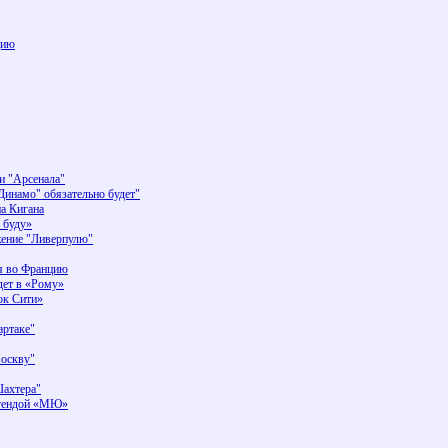
цию
и "Арсенала"
инамо" обязательно будет"
а Кигана
 буду»
жение "Ливерпулю"
ся во Францию
йдет в «Рому»
ок Сити»
артаке"
оскву"
Шахтера"
егендой «МЮ»