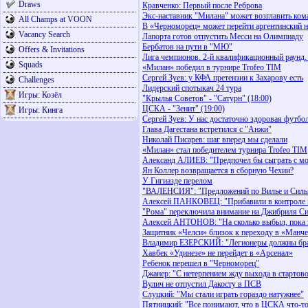
Draws
Кравченко: Первый после Реброва
Экс-наставник "Милана" может возглавить ком
All Champs at VOON
В «Черноморец» может перейти аргентинский 
Vacancy Search
Лапорта готов отпустить Месси на Олимпиаду
Бербатов на пути в "МЮ"
Offers & Invitations
Лига чемпионов. 2-й квалификационный раунд.
Squads
«Милан» победил в турнире Trofeo TIM
Сергей Зуев: у КФА претензии к Захарову есть
Challenges
Лидерский спотыкач 24 тура
Игры: Козёл
"Крылья Советов" - "Сатурн" (18:00)
ЦСКА - "Зенит" (19:00)
Игры: Кинга
Сергей Зуев: У нас достаточно здоровая футбо
Глава Дагестана встретился с "Анжи"
Николай Писарев: шаг вперед мы сделали
«Милан» стал победителем турнира Trofeo TIM
Александ АЛИЕВ: "Предпочел бы сыграть с м
Ян Коллер возвращается в сборную Чехии?
У Гигиазде перелом
"ВАЛЕНСИЯ": "Предложений по Вилье и Сильв
Алексей ПАНКОВЕЦ: "Прибавили в контроле 
"Рома" переключила внимание на Джибриля Си
Алексей АНТОНОВ: "На сколько выбыл, пока 
Защитник «Челси» близок к переходу в «Манче
Владимир ЕЗЕРСКИЙ: "Легионеры должны брать
Хавбек «Удинезе» не перейдет в «Арсенал»
Ребенок перешел в "Черноморец"
Джанер: "С нетерпением жду выхода в стартово
Вулич не отпустил Дакосту в ПСВ
Слуцкий: "Мы стали играть гораздо натужнее"
Пятницкий: "Все понимают, что в ЦСКА что-то