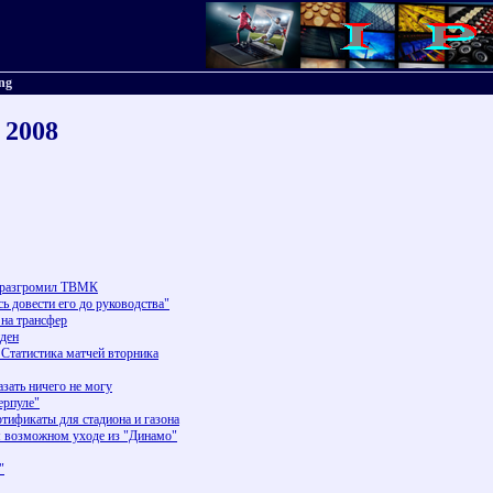
ing
0 2008
" разгромил ТВМК
довести его до руководства"
на трансфер
йден
 Статистика матчей вторника
азать ничего не могу
ерпуле"
тификаты для стадиона и газона
м возможном уходе из "Динамо"
"