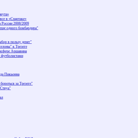
смута»
 все в «Спартаке»
а России 2008/2009
еще одного бомбардира"
бор в пользу денег"
селоны" к Трезеге
ансфере Аршавина
и футболистами
ода Пикьонна
ороться за Трезеге"
"Стяуа"
ал