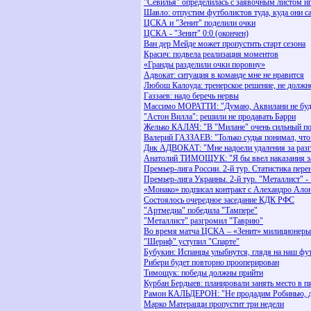
"Севилья" определилась с заявочным листом 
Шавло: отпустим футболистов туда, куда они с
ЦСКА и "Зенит" поделили очки
ЦСКА - "Зенит" 0:0 (окончен)
Ван дер Мейде может пропустить старт сезона
Красич: подвела реализация моментов
«Гранды разделили очки поровну»
Адвокат: ситуация в команде мне не нравится
Любош Калоуда: тренерское решение, не должн
Газзаев: надо беречь нервы
Массимо МОРАТТИ: "Думаю, Аквилани не буде
"Астон Вилла": решили не продавать Барри
Желько КАЛАЧ: "В "Милане" очень сильный по
Валерий ГАЗЗАЕВ: "Только судья понимал, что 
Дик АДВОКАТ: "Мне надоели удаления за раз
Анатолий ТИМОЩУК: "Я бы ввел наказания за
Премьер-лига России. 2-й тур. Статистика пер
Премьер-лига Украины. 2-й тур. "Металлист" - 
«Монако» подписал контракт с Алехандро Ало
Состоялось очередное заседание КДК РФС
"Артмедиа" победила "Тампере"
"Металлист" разгромил "Таврию"
Во время матча ЦСКА – «Зенит» милиционеры
"Шериф" уступил "Спарте"
Бубукин: Испанцы улыбнутся, глядя на наш фу
Рибери будет повторно прооперирован
Тимощук: победы должны прийти
Курбан Бердыев: планировали занять место в п
Рамон КАЛЬДЕРОН: "Не продадим Робинью, д
Марко Матерацци пропустит три недели