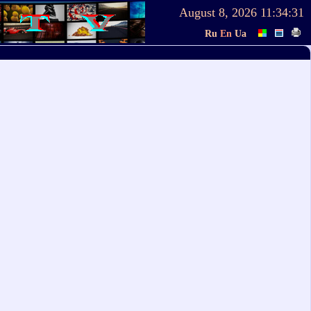
August 8, 2026
11:34:32
Ru
En
Ua