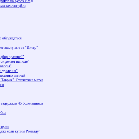
игроков на Кубок РЖД
ами захотят уйти
о обсуждаться
т выступать за "Интер"
дбор вратарей"
он делает на поле"
говоры"
 удаления"
енесенных матчей
"Таврия". Статистика матча
нсо
 задержали 45 болельщиков
тбол
ятерке
аже если купим Роналду"