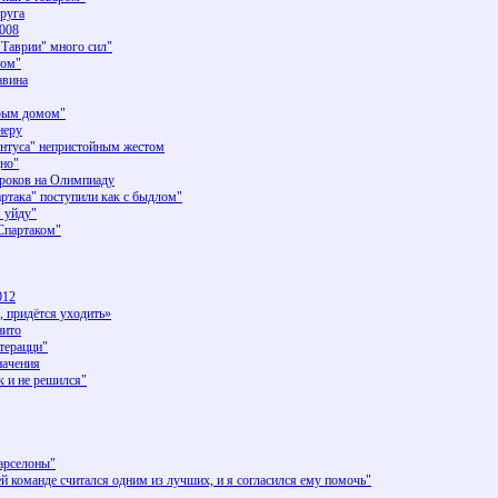
круга
2008
"Таврии" много сил"
сом"
авина
орым домом"
неру
ентуса" непристойным жестом
дно"
роков на Олимпиаду
ртака" поступили как с быдлом"
я уйду"
Спартаком"
012
придётся уходить»
нито
терацци"
начения
 и не решился"
арселоны"
команде считался одним из лучших, и я согласился ему помочь"