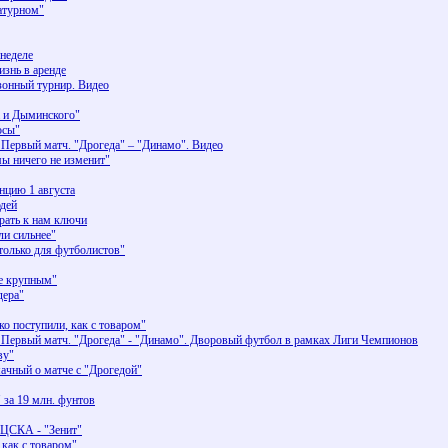
атурном"
 неделе
изнь в аренде
зонный турнир. Видео
 и Дыминского"
осы"
 Первый матч. "Дрогеда" – "Динамо". Видео
 ничего не изменит"
нцию 1 августа
юдей
рать к нам ключи
и сильнее"
только для футболистов"
ее крупным"
дера"
 поступили, как с товаром"
 Первый матч. "Дрогеда" - "Динамо". Дворовый футбол в рамках Лиги Чемпионов
ву"
ачный о матче с "Дрогедой"
 за 19 млн. фунтов
е ЦСКА - "Зенит"
 как с товаром"