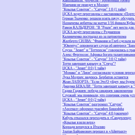
Кавазашвили: Черчесов – временный тренер
Манчини не приедет в Москву
"Крылья Советов" - "Сатурн" 1:0 (1 тайм)
ЦСКА ведет переговоры с наставником «Порт
Герман Ткаченко: решили взять паузу, обсудить
Назначены арбитры на матчи 1/16 финала Кубк
Рамон КАЛЬДЕРОН: "В "Реале" нет места для 
ЦСКА ведёт переговоры с Реднаппом
Калиниченко пострадал из-за патриотизма
Жилберто СИЛВА: "Фламини и Глеб сделали вы
"Ювентус" опровергает слухи об интересе "Бар
Слухи. "Зенит" и "Тоттенхэм" говорились о тр
Алекс Фергюсон: Африка богата талантливым
"Крылья Советов" - "Сатурн" 3:0 (2 тайм)
Тотти завершит карьеру в "Стяуа"?
ЦСКА - "Зенит" 0:0 (1 тайм)
"Монако" и "Лион" согласовали условия перех
Лука Модрич: надеюсь, Бербатов останется
Жоан ЛАПОРТА: "Если Это'О уйдет, мы будем б
Джиджи БЕКАЛИ: "Тотти завершит карьеру в 
Гаджи Гаджиев: победа самарцев закономерна
Слуцкий: мы понимали, что соперник очень уст
ЦСКА - "Зенит" 0:0 (2 тайм)
"Крылья Советов" разгромил "Сатурн"
«Арсенал» оформил траснфер Бишоффа
"Крылья Советов" - "Сатурн" 4:0 (окончен)
Кабуль отказался переходить в «Сандерленд»
«Крылья взяли верх»
Корради вернулся в Италию
Златан Байрамович перешел в «Айнтрахт»