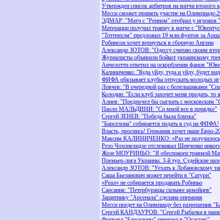
Утвержден список арбитров на матчи второго 
Месси сможет принять участие на Олимпиаде-
ЭДМАР: "Матч с "Ренном" отобрал у игроков 
Матерацци получил травму в матче с "Ювенту
"Тоттенхэм" предложил 19 млн фунтов за Арш
Робинсон хочет вернуться в сборную Англии
Александр ЗОТОВ: "Одессу считаю своим вт
Журналисты объявили бойкот украинскому тре
Анчелотти ответил на оскорбления фанов "Юв
Калиниченко: "Куда уйду, туда и уйду, будет ви
ФИФА обязывает клубы отпускать молодых иг
Ловчев: "В очередной раз с болельщиками "Спа
Колодин: "Если клуб захочет меня продать, то 
Алиев: "Предпочел бы сыграть с московским "
Паоло МАЛЬДИНИ: "Со мной все в порядке"
Сергей ЗЕНЕВ: "Победа была близка"
"Барселона" собирается подать в суд на ФИФА!
Власть, проснись! Германия хочет наше Евро-2
Максим КАЛИНИЧЕНКО: «Раз не получилось, 
Резо Чохонелидзе отслеживал Шевченко инког
Жозе МОУРИНЬО: "Я обеспокоен травмой Ма
Премьер-лига Украины. 3-й тур. Судейские наз
Александр ЗОТОВ: "Уехать к Лобановскому так
Саша Бьеланович может перейти в "Сатурн"
«Реал» не собирается продавать Робиньо
Сарсания: "Петербуржцы сильнее армейцев"
Защитнику "Арсенала" сделана операция
Месси поедет на Олимпиаду без разрешения "Б
Сергей КАНДАУРОВ: "Сергей Рыбалка в нашей 
Форвард "Барселоны" перешел в "Осасуну"