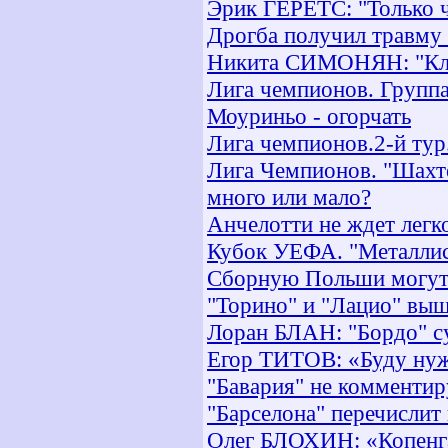
Эрик ГЕРЕТС: "Только 
Дрогба получил травму
Никита СИМОНЯН: "Клуб
Лига чемпионов. Группа
Моуриньо - огорчать
Лига чемпионов.2-й тур
Лига Чемпионов. "Шахте
много или мало?
Анчелотти не ждет легк
Кубок УЕФА. "Металлис
Сборную Польши могут 
"Торино" и "Лацио" выш
Лоран БЛАН: "Бордо" с
Егор ТИТОВ: «Буду нуж
"Бавария" не комменти
"Барселона" перечислит
Олег БЛОХИН: «Копенга