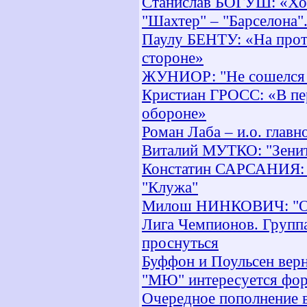
Станислав БОГУШ: «Хоте
"Шахтер" – "Барселона"
Паулу БЕНТУ: «На прот
стороне»
ЖУНИОР: "Не сошелся 
Кристиан ГРОСС: «В пе
обороне»
Роман Лаба – и.о. главн
Виталий МУТКО: "Зениту
Констатин САРСАНИЯ: "
"Клужа"
Милош НИНКОВИЧ: "Оче
Лига Чемпионов. Группа 
проснуться
Буффон и Поульсен верн
"МЮ" интересуется фо
Очередное пополнение 