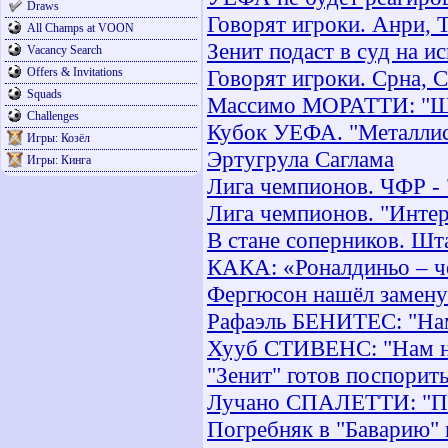
Draws
Говорят игроки. Анри, 
All Champs at VOON
Зенит подаст в суд на 
Vacancy Search
Offers & Invitations
Говорят игроки. Срна, С
Squads
Массимо МОРАТТИ: "Шу
Challenges
Кубок УЕФА. "Металлис
Игры: Козёл
Эртугрула Саглама
Игры: Кинга
Лига чемпионов. ЧФР - 
Лига чемпионов. "Интер
В стане соперников. Шт
КАКА: «Роналдиньо – 
Фергюсон нашёл замену
Рафаэль БЕНИТЕС: "Нам
Хууб СТИВЕНС: "Нам не
"Зенит" готов поспорить
Лучано СПАЛЕТТИ: "Пос
Погребняк в "Баварию" 