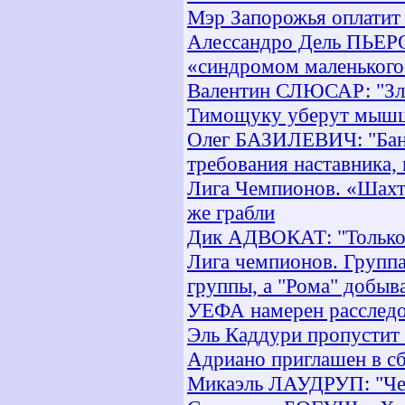
Мэр Запорожья оплатит
Алессандро Дель ПЬЕРО:
«синдромом маленького
Валентин СЛЮСАР: "Зла
Тимощуку уберут мышц
Олег БАЗИЛЕВИЧ: "Банг
требования наставника, 
Лига Чемпионов. «Шахте
же грабли
Дик АДВОКАТ: "Только д
Лига чемпионов. Группа
группы, а "Рома" добыв
УЕФА намерен расследов
Эль Каддури пропустит 
Адриано приглашен в с
Микаэль ЛАУДРУП: "Чем