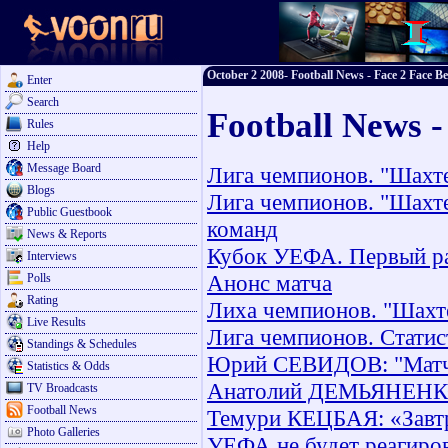
October 2 2008- Football News - Face 2 Face Be
Enter
Search
Football News -
Rules
Help
Message Board
Лига чемпионов. "Шахте
Blogs
Лига чемпионов. "Шахте
Public Guestbook
команд
News & Reports
Кубок УЕФА. Первый ра
Interviews
Анонс матча
Polls
Rating
Лиха чемпионов. "Шахте
Live Results
Лига чемпионов. Статис
Standings & Schedules
Юрий СЕВИДОВ: "Матч 
Statistics & Odds
Анатолий ДЕМЬЯНЕНКО: 
TV Broadcasts
Football News
Темури КЕЦБАЯ: «Завтр
Photo Galleries
УЕФА не будет реагирова