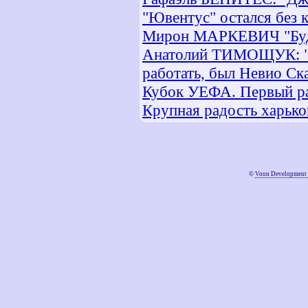
"Ювентус" остался без
Мирон МАРКЕВИЧ "Будет
Анатолий ТИМОЩУК: "Л
работать, был Невио Ск
Кубок УЕФА. Первый ра
Крупная радость харько
©
Voon Development