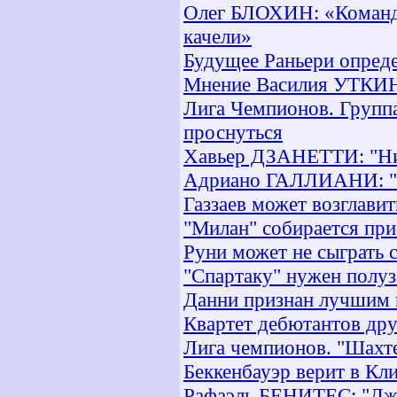
Олег БЛОХИН: «Команда 
качели»
Будущее Раньери опреде
Мнение Василия УТКИН
Лига Чемпионов. Группа 
проснуться
Хавьер ДЗАНЕТТИ: "Нич
Адриано ГАЛЛИАНИ: "И
Газзаев может возглави
"Милан" собирается при
Руни может не сыграть 
"Спартаку" нужен полуз
Данни признан лучшим 
Квартет дебютантов др
Лига чемпионов. "Шахте
Беккенбауэр верит в Кл
Рафаэль БЕНИТЕС: "Дже