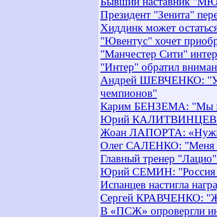
Бывший наставник "МЮ
Президент "Зенита" пе
Хиддинк может остатьс
"Ювентус" хочет приобр
"Манчестер Сити" интер
"Интер" обратил вниман
Андрей ШЕВЧЕНКО: "У "
чемпионов"
Карим БЕНЗЕМА: "Мы не
Юрий КАЛИТВИНЦЕВ: "
Жоан ЛАПОРТА: «Нужно
Олег САЛЕНКО: "Меня 
Главный тренер "Лацио"
Юрий СЕМИН: "Россия и
Испанцев настигла нагр
Сергей КРАВЧЕНКО: "Жа
В «ПСЖ» опровергли и