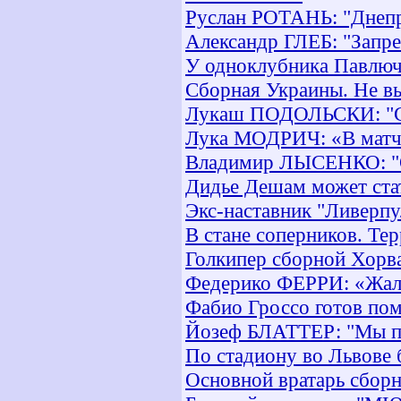
Руслан РОТАНЬ: "Днепр"
Александр ГЛЕБ: "Запре
У одноклубника Павлюч
Сборная Украины. Не вы
Лукаш ПОДОЛЬСКИ: "Сла
Лука МОДРИЧ: «В матче
Владимир ЛЫСЕНКО: "О 
Дидье Дешам может ста
Экс-наставник "Ливерп
В стане соперников. Тер
Голкипер сборной Хорва
Федерико ФЕРРИ: «Жаль
Фабио Гроссо готов пом
Йозеф БЛАТТЕР: "Мы пл
По стадиону во Львове 
Основной вратарь сборн