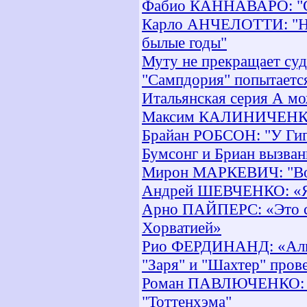
Фабио КАННАВАРО: "Сб
Карло АНЧЕЛОТТИ: "Над
былые годы"
Муту не прекращает суд
"Сампдория" попытаетс
Итальянская серия А мо
Максим КАЛИНИЧЕНКО:
Брайан РОБСОН: "У Гигг
Бумсонг и Бриан вызва
Мирон МАРКЕВИЧ: "Воро
Андрей ШЕВЧЕНКО: «Я н
Арно ПАЙПЕРС: «Это см
Хорватией»
Рио ФЕРДИНАНД: «Альм
"Заря" и "Шахтер" пров
Роман ПАВЛЮЧЕНКО: "Я 
"Тоттенхэма"