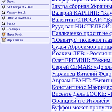
Draws
Завтра сборная Украины
All Champs at VOON
Валерий КАРПИН: "Клуб
Vacancy Search
Offers & Invitations
Валентин СЛЮСАР: "Взя
Squads
Рууд ван НИСТЕЛРОЙ: «
Challenges
Павлюченко просит не с
Игры: Козёл
"Ювентус" положил глаз
Игры: Кинга
Судья Абросимов проща
Йоахим ЛЕВ: «Россия н
Олег ЕРЕМИН: "Режим 
Сергей СЕМАК: «До эли
Украинец Виталий Федо
Авраам ГРАНТ: "Визит в
Константинос Макридес 
Висенте Дель БОСКЕ: «Н
Францией и с Италией»
Буффон может пропустит