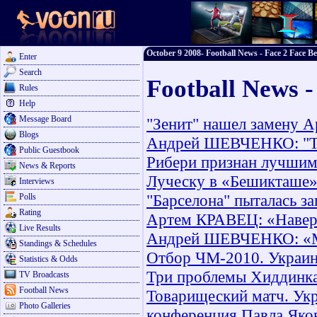
October 9 2008- Football News - Face 2 Face Be
Enter
Search
Football News -
Rules
Help
Message Board
"Зенит" нашел замену 
Blogs
Андрей ШЕВЧЕНКО: "Ти
Public Guestbook
Рибери признан лучшим
News & Reports
Луческу в «Бешикташе»
Interviews
"Барселона" пыталась з
Polls
Rating
Артем КРАВЕЦ: «Наверн
Live Results
Андрей ШЕВЧЕНКО: «Ми
Standings & Schedules
Отбор ЧМ-2010. Украина
Statistics & Odds
Три проблемы Хиддинк
TV Broadcasts
Football News
Товарищеский матч. Ук
Photo Galleries
конференция Павла Яко