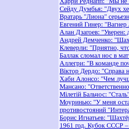
Харри Реднапп: "Мы не 
Сейду Думбья: "Двух хе
Вратарь "Лиона" серьез
Евгений Гинер: "Вагнер
Алан Дзагоев: "Уверен:
Андрей Демченко: "Шах
Клеверли: "Приятно, чт
Баллак сломал нос в ма
Аллегри: "В команде по
Віктор Дердо: "Справа 
Хаби Алонсо: "Чем лучш
Мансано: "Ответственнос
Мілетій Бальчос: "Сталь
Моуринью: "У меня оста
противостояний "Интер
Борис Игнатьев: "Шахтё
1961 год. Кубок СССР –