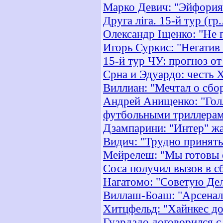
Марко Девич: "Эйфория 
Друга ліга. 15-й тур (гр.
Олександр Іщенко: "Не г
Игорь Суркис: "Негатив
15-й тур ЧУ: прогноз о
Срна и Эдуардо: честь 
Виллиан: "Мечтал о сбор
Андрей Анищенко: "Гол
футбольными триллера
Дзампарини: "Интер" жа
Видич: "Трудно принять 
Мейрелеш: "Мы готовы 
Соса получил вызов в 
Нагатомо: "Советую Дел
Виллаш-Боаш: "Арсенал"
Хитцфельд: "Хайнкес до
Гуардадо договорился с