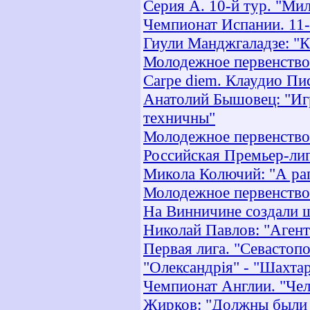
Серия А. 10-й тур. "Мил
Чемпионат Испании. 11-
Гиули Манджгаладзе: "
Молодежное первенство.
Carpe diem. Клаудио Пис
Анатолий Бышовец: "Игр
техничны"
Молодежное первенство.
Российская Премьер-лиг
Микола Колючий: "А рап
Молодежное первенство.
На Винничине создали 
Николай Павлов: "Аген
Первая лига. "Севастопо
"Олександрія" - "Шахтар
Чемпионат Англии. "Челс
Жирков: "Должны были 