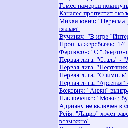
Гомес намерен покинуть
Каналес пропустит окол
Михайлович: "Пересматр
глазам"
Вучинич: "В игре "Инте
Прошла жеребьевка 1/4 
Фергюсон: "С "Эвертоно
Первая лига. "Сталь" - 
Первая лига. "Нефтяник-
Первая лига. "Олимпик"
Первая лига. "Арсенал" 
Божович: "Анжи" выигр
Павлюченко: "Может, бу
Адриану не включен в с
Рейя: "Лацио" хочет зав
возможно"