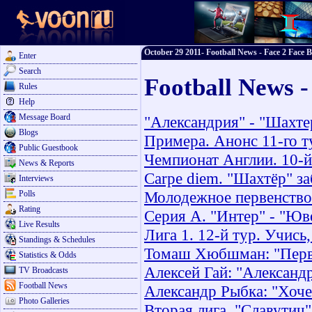
October 29 2011- Football News - Face 2 Face B
Enter
Search
Football News -
Rules
Help
Message Board
"Александрия" - "Шахте
Blogs
Примера. Анонс 11-го т
Public Guestbook
Чемпионат Англии. 10-
News & Reports
Carpe diem. "Шахтёр" за
Interviews
Молодежное первенство.
Polls
Rating
Серия А. "Интер" - "Юве
Live Results
Лига 1. 12-й тур. Учись
Standings & Schedules
Томаш Хюбшман: "Первы
Statistics & Odds
Алексей Гай: "Александр
TV Broadcasts
Football News
Александр Рыбка: "Хоче
Photo Galleries
Вторая лига. "Славутич"