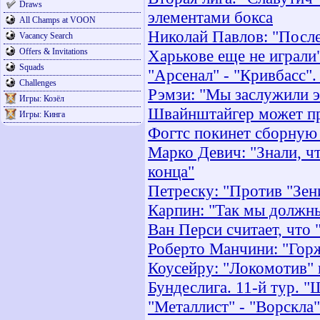
Draws
элементами бокса
All Champs at VOON
Николай Павлов: "После 
Vacancy Search
Offers & Invitations
Харькове еще не играли
Squads
"Арсенал" - "Кривбасс"
Challenges
Рэмзи: "Мы заслужили э
Игры: Козёл
Швайнштайгер может пр
Игры: Кинга
Фогтс покинет сборную 
Марко Девич: "Знали, ч
конца"
Петреску: "Против "Зени
Карпин: "Так мы должны
Ван Перси считает, что
Роберто Манчини: "Гор
Коусейру: "Локомотив" 
Бундеслига. 11-й тур. "
"Металлист" - "Ворскла"