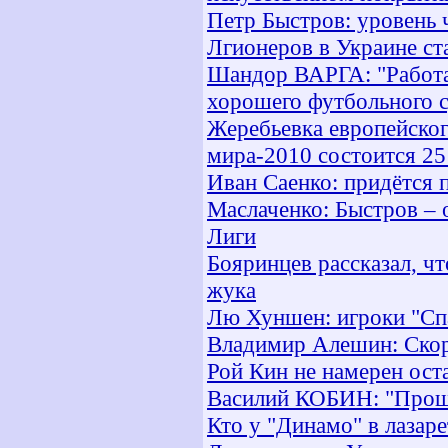
Петр Быстров: уровень ч
Лгионеров в Украине ст
Шандор ВАРГА: "Работа
хорошего футбольного 
Жеребьевка европейско
мира-2010 состоится 25
Иван Саенко: придётся 
Маслаченко: Быстров – 
Лиги
Бояринцев рассказал, ч
жука
Лю Хуншен: игроки "Спа
Владимир Алешин: Скоро
Рой Кин не намерен ост
Василий КОБИН: "Прошл
Кто у "Динамо" в лазаре