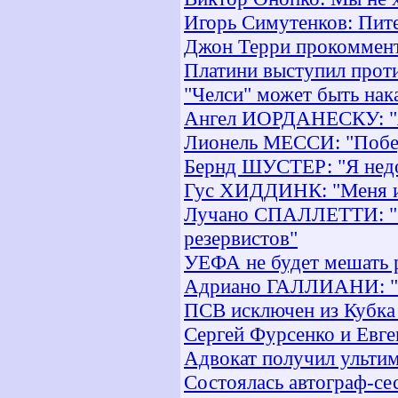
Игорь Симутенков: Пите
Джон Терри прокоммент
Платини выступил прот
"Челси" может быть нак
Ангел ИОРДАНЕСКУ: "Я 
Лионель МЕССИ: "Победа
Бернд ШУСТЕР: "Я недо
Гус ХИДДИНК: "Меня ин
Лучано СПАЛЛЕТТИ: "Се
резервистов"
УЕФА не будет мешать р
Адриано ГАЛЛИАНИ: "О 
ПСВ исключен из Кубка
Сергей Фурсенко и Евг
Адвокат получил ульти
Состоялась автограф-се