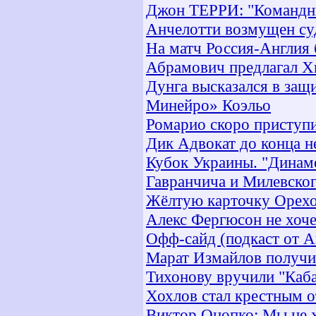
Джон ТЕРРИ: "Командн
Анчелотти возмущен су
На матч Россия-Англия 
Абрамович предлагал Хи
Дунга высказался в защ
Минейро» Коэльо
Ромарио скоро приступи
Дик Адвокат до конца н
Кубок Украины. "Динам
Гавранчича и Милевско
Жёлтую карточку Орехо
Алекс Фергюсон не хоче
Офф-сайд (подкаст от А
Марат Измайлов получи
Тихонову вручили "Каб
Хохлов стал крестным 
Виктор Онопко: Мы не 