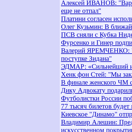
Алексей ИВАНОВ: "Вари
еще не отпал"
Платини согласен испол
Олег Кузьмин: В ближа
ПСВ сняли c Кубка Нид
Фурсенко и Гинер подп
Валерий ЯРЕМЧЕНКО: "
поступке Зидана"
ЭДМАР: «Сильнейший иг
Хенк фон Стей: "Мы за
В финале женского ЧМ 
Дику Адвокату подарил
Футболистки России по
77 тысяч билетов будет
Киевское "Динамо" отп
Владимир Алешин: Пред
искусственном покрыти