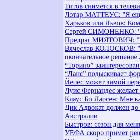
Титов снимется в телев
Лотар МАТТЕУС: "Я ещё
Харьков или Львов: Ко
Сергей СИМОНЕНКО: "В
Предраг МИЯТОВИЧ: "Ув
Вячеслав КОЛОСКОВ: "
окончательное решение 
“Торино” заинтересован
“Ланс” подыскивает фо
Йепес может зимой пере
Луис Фернандес желает
Клаус Бо Ларсен: Мне к
Дик Адвокат должен до 
Австралии
Быстров: сезон для меня
УЕФА скоро примет реш