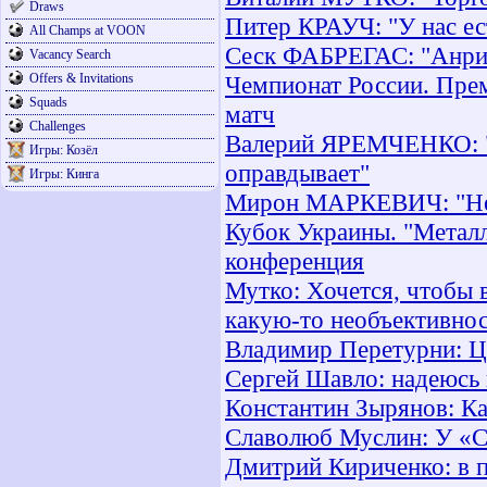
Draws
Питер КРАУЧ: "У нас ес
All Champs at VOON
Сеск ФАБРЕГАС: "Анри 
Vacancy Search
Offers & Invitations
Чемпионат России. Прем
Squads
матч
Challenges
Валерий ЯРЕМЧЕНКО: "Г
Игры: Козёл
оправдывает"
Игры: Кинга
Мирон МАРКЕВИЧ: "Не м
Кубок Украины. "Металл
конференция
Мутко: Хочется, чтобы 
какую-то необъективно
Владимир Перетурни: Ц
Сергей Шавло: надеюсь 
Константин Зырянов: Ка
Славолюб Муслин: У «С
Дмитрий Кириченко: в п