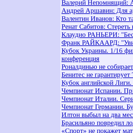
Валерий Непомнящий: Ар
Андрей Аршавин: Для ар
Валентин Иванов: Кто т
Ренат Сабитов: Стереть 
Клаудио РАНЬЕРИ: "Бес
Франк РАЙКААРД: "Уви
Кубок Украины. 1/16 фи
конференция
Роналдинью не собирает
Бенитес не гарантирует 
Кубок английской Лиги. 
Чемпионат Испании. При
Чемпионат Италии. Сери
Чемпионат Германии. Бу
Илтон выбыл на два ме
Брасильяно повредил л
«Спорт» не покажет мат