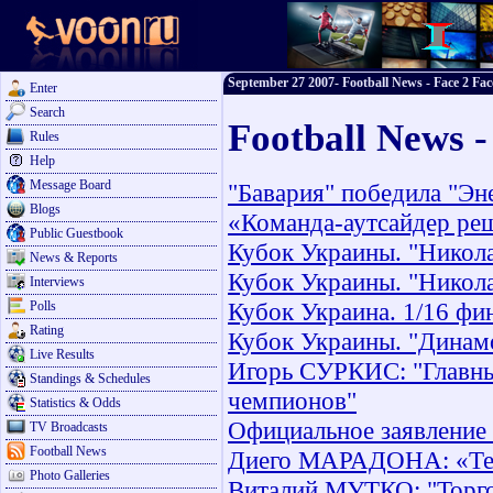
September 27 2007- Football News - Face 2 Fac
Enter
Search
Football News 
Rules
Help
Message Board
"Бавария" победила "Эн
Blogs
«Команда-аутсайдер реш
Public Guestbook
Кубок Украины. "Никола
News & Reports
Кубок Украины. "Никола
Interviews
Кубок Украина. 1/16 фи
Polls
Rating
Кубок Украины. "Динамо
Live Results
Игорь СУРКИС: "Главный
Standings & Schedules
чемпионов"
Statistics & Odds
Официальное заявление
TV Broadcasts
Football News
Диего МАРАДОНА: «Тев
Photo Galleries
Виталий МУТКО: "Торгов