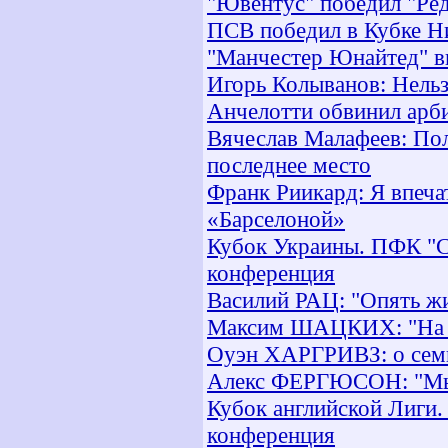
"Ювентус" победил "Ре
ПСВ победил в Кубке Н
"Манчестер Юнайтед" в
Игорь Колыванов: Нельз
Анчелотти обвинил арб
Вячеслав Малафеев: Пола
последнее место
Франк Риикард: Я впеча
«Барселоной»
Кубок Украины. ПФК "Се
конференция
Василий РАЦ: "Опять жи
Максим ШАЦКИХ: "На пе
Оуэн ХАРГРИВЗ: о семь
Алекс ФЕРГЮСОН: "Мы п
Кубок английской Лиги.
конференция