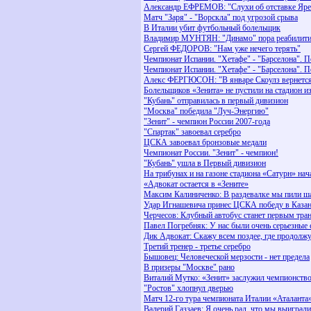
Александр ЕФРЕМОВ: "Слухи об отставке Яре
Матч "Заря" - "Ворскла" под угрозой срыва
В Италии убит футбольный болельщик
Владимир МУНТЯН: "Динамо" пора реабилити
Сергей ФЕДОРОВ: "Нам уже нечего терять"
Чемпионат Испании. "Хетафе" - "Барселона". 
Чемпионат Испании. "Хетафе" - "Барселона". 
Алекс ФЕРГЮСОН: "В январе Скоулз вернетс
Болельщиков «Зенита» не пустили на стадион и
"Кубань" отправилась в первый дивизион
"Москва" победила "Луч-Энергию"
"Зенит" - чемпион России 2007-года
"Спартак" завоевал серебро
ЦСКА завоевал бронзовые медали
Чемпионат России. "Зенит" - чемпион!
"Кубань" ушла в Первый дивизион
На трибунах и на газоне стадиона «Сатурн» на
«Адвокат остается в «Зените»
Максим Калиниченко: В раздевалке мы пили ш
Удар Игнашевича принес ЦСКА победу в Каза
Черчесов: Клубный автобус станет первым тр
Павел Погребняк: У нас были очень серьезные
Дик Адвокат: Скажу всем поздее, где продолжу
Третий тренер - третье серебро
Бышовец: Человеческой мерзости - нет предела
В призеры "Москве" рано
Виталий Мутко: «Зенит» заслужил чемпионств
"Ростов" хлопнул дверью
Матч 12-го тура чемпионата Италии «Аталанта
Валерий Газзаев: Я очень рад, что мы выиграли