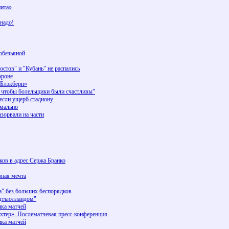
нита»
 надо!
обезьяной
стов" и "Кубань" не распались
ороне
«Блэкберн»
, чтобы болельщики были счастливы"
если ущерб стадиону
рмально
зорвали на части
ков в адрес Сержа Бранко
вная мечта
а" без больших беспорядков
идтъюлландом"
ика матчей
хтер». Послематчевая пресс-конференция
ика матчей