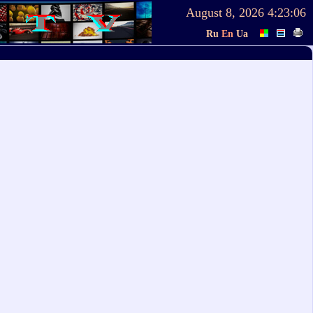
August 8, 2026
4:23:06
Ru
En
Ua