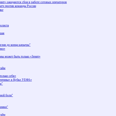
енит» ожидаются сбои в работе сотовых операторов
атч против команды России
нке
болиста
шая
глии до конца карьеры"
амо»
ны может быть только «Зенит»
-тайм
только себя»
рентины» в Кубке УЕФА»
м"
ной боли"
жники"
-тайм