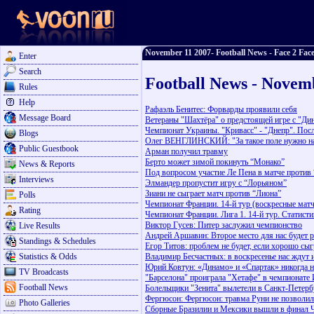
November 11 2007- Football News - Face 2 Face
Enter
Search
Football News - Novem
Rules
Help
Рафаэль Бенитес: Форварды проявили себя
Message Board
Ветераны "Шахтёра" о предстоящей игре с "Ди
Чемпионат Украины. "Кривасс" - "Днепр". Пос
Blogs
Олег ВЕНГЛИНСКИЙ: "За такое поле нужно н
Public Guestbook
Арман получил травму
Берто может зимой покинуть “Монако”
News & Reports
Под вопросом участие Ле Пена в матче против
Interviews
Элмандер пропустит игру с “Лорьяном”
Зиани не сыграет матч против “Лиона”
Polls
Чемпионат Франции. 14-й тур (воскресные мат
Rating
Чемпионат Франции. Лига 1. 14-й тур. Статист
Виктор Гусев: Питер заслужил чемпионство
Live Results
Андрей Аршавин: Второе место для нас будет р
Standings & Schedules
Егор Титов: проблем не будет, если хорошо сы
Statistics & Odds
Владимир Бесчастных: в воскресенье нас ждут 
Юрий Ковтун: «Динамо» и «Спартак» никогда 
TV Broadcasts
"Барселона" проиграла "Хетафе" в чемпионате
Football News
Болельщики "Зенита" вылетели в Санкт-Петерб
Фергюсон: Фергюсон: травма Руни не позволил
Photo Galleries
Сборные Бразилии и Мексики вышли в финал