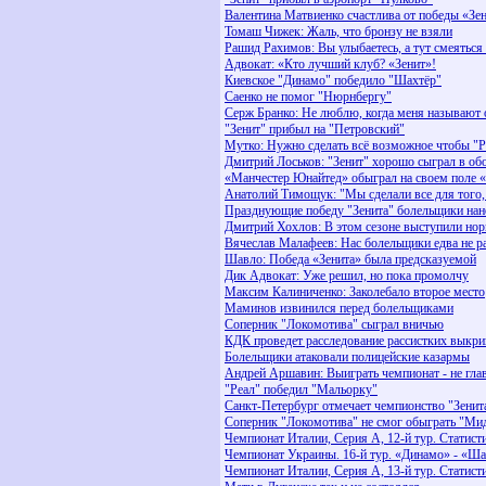
Валентина Матвиенко счастлива от победы «Зе
Томаш Чижек: Жаль, что бронзу не взяли
Рашид Рахимов: Вы улыбаетесь, а тут смеяться
Адвокат: «Кто лучший клуб? «Зенит»!
Киевское "Динамо" победило "Шахтёр"
Саенко не помог "Нюрнбергу"
Серж Бранко: Не люблю, когда меня называют 
"Зенит" прибыл на "Петровский"
Мутко: Нужно сделать всё возможное чтобы "Ро
Дмитрий Лоськов: "Зенит" хорошо сыграл в об
«Манчестер Юнайтед» обыграл на своем поле 
Анатолий Тимощук: "Мы сделали все для того
Празднующие победу "Зенита" болельщики нан
Дмитрий Хохлов: В этом сезоне выступили но
Вячеслав Малафеев: Нас болельщики едва не ра
Шавло: Победа «Зенита» была предсказуемой
Дик Адвокат: Уже решил, но пока промолчу
Максим Калиниченко: Заколебало второе место
Маминов извинился перед болельщиками
Соперник "Локомотива" сыграл вничью
КДК проведет расследование рассистких выкри
Болельщики атаковали полицейские казармы
Андрей Аршавин: Выиграть чемпионат - не гла
"Реал" победил "Мальорку"
Санкт-Петербург отмечает чемпионство "Зенит
Соперник "Локомотива" не смог обыграть "М
Чемпионат Италии, Серия А, 12-й тур. Статист
Чемпионат Украины. 16-й тур. «Динамо» - «Ша
Чемпионат Италии, Серия А, 13-й тур. Статист