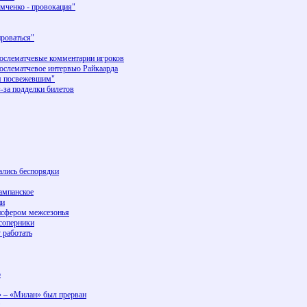
мченко - провокация"
роваться"
Послематчевые комментарии игроков
Послематчевое интервью Райкаарда
я посвежевшим"
з-за подделки билетов
чались беспорядки
ампанское
ни
ансфером межсезонья
 соперники
 работать
о
» – «Милан» был прерван