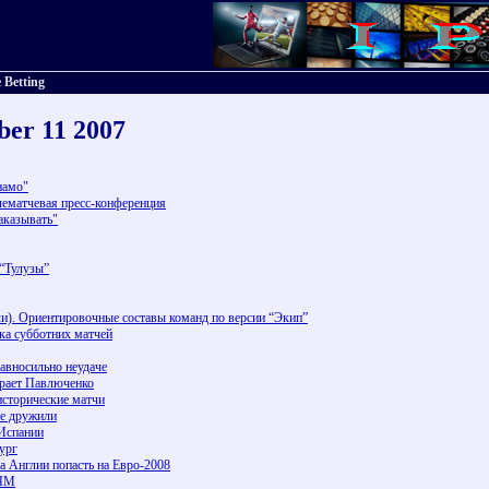
 Betting
ber 11 2007
намо"
лематчевая пресс-конференция
аказывать"
 “Тулузы”
чи). Ориентировочные составы команд по версии “Экип”
ика субботних матчей
авносильно неудаче
грает Павлюченко
исторические матчи
не дружили
 Испании
ург
а Англии попасть на Евро-2008
 ЧМ