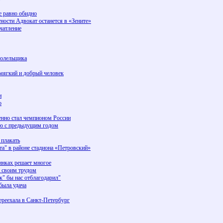
е равно обидно
ности Адвокат останется в «Зените»
чатление
болельщика
мягкий и добрый человек
и
о
енно стал чемпионом России
ию с предыдущим годом
 плакать
та" в районе стадиона «Петровский»
инках решает многое
и своим трудом
к" бы нас отблагодарил"
была удача
ереехала в Санкт-Петербург