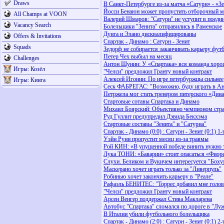
Draws
В Санкт-Петербурге из-за матча «Сатурн» - «З
Йосси Бенаюн может пропустить отборочный м
All Champs at VOON
Валерий Шмаров: "Сатурн" не уступит в поеди
Vacancy Search
Болельщики "Зенита" отправились в Раменское
Дунга и Элано дисквалифицированы
Offers & Invitations
Спартак - Динамо : Сатурн - Зенит
Squads
Зедорф не собирается заканчивать карьеру фут
Петер Чех выбыл на месяц
Challenges
Антон Шунин: У «Спартака» вся команда хоро
Игры: Козёл
"Челси" предложил Гранту новый контракт
Алексей Игонин: По игре петербуржцы сильнее
Игры: Кинга
Сеск ФАБРЕГАС: "Возможно, буду играть в Ан
Петржела мог стать тренером питерского «Дин
Стартовые сотавы Спартака и Динамо
Михаил Боярский: Объективно чемпионом стра
Руд Гуллит предупредил Дэвида Бекхэма
Стартовые составы "Зенита" и "Сатурна"
Спартак - Динамо (0:0) : Сатурн - Зенит (0:1) 1
Уэйн Руни пропустит месяц из-за травмы
Рой КИН: «В упущенной победе винить нужно 
Лука ТОНИ: «Баварии» стоит опасаться «Фио
Слухи. Беликом и Вукичем интересуется "Боху
Маскерано хочет играть только за "Ливерпуль"
Робинью хочет закончить карьеру в "Реале"
Рафаэль БЕНИТЕС: "Торрес добавил мне голов
"Челси" предложил Гранту новый контракт
Арсен Венгер поддержал Стива Макларена
Автобус "Спартака" сломался по дороге в "Лу
В Италии убили футбольного болельщика
Спартак - Динамо (2:0) : Сатурн - Зенит (0:1) 2