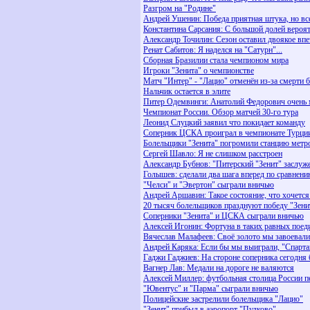
Разгром на "Родине"
Андрей Ушенин: Победа приятная штука, но вс
Константина Сарсания: С большой долей вероят
Александр Точилин: Сезон оставил двоякое впе
Ренат Сабитов: Я наделся на "Сатурн"...
Сборная Бразилии стала чемпионом мира
Игроки "Зенита" о чемпионстве
Матч "Интер" - "Лацио" отменён из-за смерти 
Нальчик остается в элите
Питер Одемвинги: Анатолий Федорович очень 
Чемпионат России. Обзор матчей 30-го тура
Леонид Слуцкий заявил что покидает команду
Соперник ЦСКА проиграл в чемпионате Турци
Болельщики "Зенита" погромили станцию метр
Сергей Шавло: Я не слишком расстроен
Александр Бубнов: "Питерский "Зенит" заслуж
Голышев: сделали два шага вперед по сравнен
"Челси" и "Эвертон" сыграли вничью
Андрей Аршавин: Такое состояние, что хочется
20 тысяч болельщиков празднуют победу "Зени
Соперники "Зенита" и ЦСКА сыграли вничью
Алексей Игонин: Фортуна в таких равных поед
Вячеслав Малафеев: Своё золото мы завоевал
Андрей Каряка: Если бы мы выиграли, "Спарта
Гаджи Гаджиев: На стороне соперника сегодня 
Вагнер Лав: Медали на дороге не валяются
Алексей Миллер: футбольная столица России п
"Ювентус" и "Парма" сыграли вничью
Полицейские застрелили болельщика "Лацио"
"Зенит" прибыл в аэропорт "Пулково"