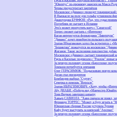
Рауль и Касильяс продлили контракты с "Реало
"Ювентус" по-прежнему нацелен на Макси Род
Черны предостерегает партнёров
Московское «Динамо» проведет товарищеский 
В Ньюкасле на поле для гольфа установили ф
Джанлуиджи БУФФОН: «Рад, что судьи приним
Погребняк не сыграет в Испании
Это'о может пропустить матч с "Сарагосой"
Торрес сможет сыграть с «Интером»
Киган интересуется форвардами "Ливерпуля"
"Динамо" хочет приобрести польского полузащ
Златан Ибрагимович хотел бы встретится с «
"Бешикташ" пожалуется на московское "Динам
Жиганов: Такие экспозиции повсеместно добав
Московское «Динамо» сыграет товарищеский м
Рауль и Касильяс подписали с "Реалом" новые 
За первую половину сезона «Барселона» получ
Томмази потребуется операция
Олег ГЕРАСИМЮК: "Подыскиваю новую кома
Доган стал президентом
Бомбардир выбрал "Судуву"
Семерка в помощь "Ворскле"
Златан ИБРАГИМОВИЧ: «Хочу, чтобы «Интер»
Абу ДИАБИ: «Победа над «Манчестер Юнайтед
Тони Видмар завершил карьеру
Хавьер САВИОЛА: "Хави сначала не понял, зач
Фернандо ТОРРЕС: "Может, и буду играть в "Ми
Юношеская сборная России уступила Турции
Кафу будет выступать за киевский "Арсенал"
За первую половину сезона «Барселона» получ