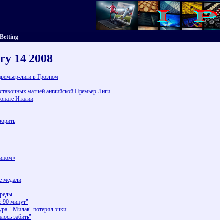
 Betting
ry 14 2008
премьер-лиги в Грозном
ставочных матчей английской Премьер Лиги
онате Италии
ворить
бином»
е медали
среды
ё 90 минут"
ура. "Милан" потерял очки
лось забить"