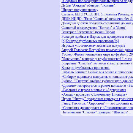
«Спартак» поблагодарил болельщиков за подд
Дубль "Амкара" обыграл "Тюмень"
Шкртел получил травму
Сильвио БЕРЛУСКОНИ:"Я пожелал Роналдо ос
ДЕЛЬ НИДО: "Если "Севилья" останется без Л
Донадони должен продлить соглашение до конц
Савиолой интересуются "Болтон" и "Лион"
Венгеру в "Арсенале" нужен Тюрам
Роналдо прибыл в Париж для проведения опер
[b]Конкурс футбольных прогнозов[/b]
Игроков «Тоттенхэма» заставили похудеть
Андрей Талалаев: Погребняк показал как долж
Уорнер: Финал чемпионата мира по футболу 20
"Локомотив" выиграл у клуба японской J-лиги
Боярский: "Спартак" не готов к выступлению в
Конкурс футбольных прогнозов
Рафаэль Бенитес: Сейчас мы ближе к приобрет
«Сибирь» подписала контракты с новыми игро
Бубнов: "Спартак" выбрал губительную для се
«Динамо» интересуется игроком польского «Бе
«Бавария» сыграла вничью с «Адердином»
«Амкар» проиграл «Локомотиву-Пловдив»
Игрок "Нистру" продолжит карьеру в грозненс
Рашид Рахимов: "Хиросима" — это хорошая к
«Спортинг» договорился с «Локомотивом» о в
Нальчинский "Спартак" проиграл "Шахтеру"