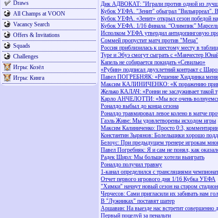
Draws
Дик АДВОКАТ: "Играли против одной из луч
Кубок УЕФА. "Зенит" обыграл "Вильярреал". 
All Champs at VOON
Кубок УЕФА. «Зенит» открыл сезон победой н
Vacancy Search
Кубок УЕФА. 1/16 финала. “Олимпик” Марсель 
Исполком УЕФА утвердил антидопинговую пр
Offers & Invitations
Соммей пропустит матч против "Меца"
Squads
Россия приблизилась к шестому месту в табл
Туре и Эбуэ смогут сыграть с «Манчестер Юна
Challenges
Капель не собирается покидать «Севилью»
Игры: Козёл
«Рубин» подписал двухлетний контракт с Шар
Павел ПОГРЕБНЯК: «Решение Хиддинка меня з
Игры: Кинга
Максим КАЛИНИЧЕНКО: «К поражению привел
Желько КАЛАЧ: «Ронни не заслуживает такой 
Карло АНЧЕЛОТТИ: «Мы все очень волнуемся
Роналдо выбыл до конца сезона
Роналдо травмировал левое колено в матче пр
Гаэль Живе: Мы удовлетворены исходом игры
Максим Калиниченко: Просто 0:3, комментари
Константин Зырянов: Болельщики хорошо под
Белоус: При предыдущем тренере игрокам мног
Павел Погребняк: Я и сам не понял, как оказа
Радек Ширл: Мы больше хотели выиграть
Роналдо получил травму
1-канал определился с трансляциями чемпионат
Отчет первого игрового дня 1/16 Кубка УЕФА
"Химки" начнут новый сезон на старом стадион
Черчесов: Сами пригласили их забивать нам го
В "Лужниках" поставят шатер
Аршавин: На выезде нас встретит совершенно 
Первый поцелуй за пенальти