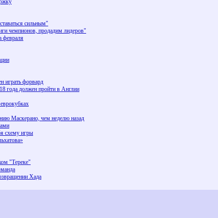
ержку
таваться сильным"
иги чемпионов, продадим лидеров"
а февраля
ации
ен играть форвард
18 года должен пройти в Англии
 еврокубках
ению Маскерано, чем неделю назад
ками
бя схему игры
льхатова»
ком "Тереке"
оманда
озвращении Хада