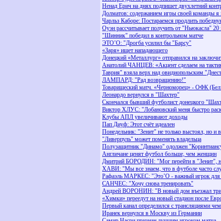
Ненад Ерич на днях подпишет двухлетний конт
Долматов: содержанием игры своей команды я 
Чарльз Каборе: Постараемся продлить победну
Оуэн рассчитывает получить от "Ньюкасла" 20
"Шинник" победил в контрольном матче
ЭТО’О: "Дрогба усилил бы "Барсу"
«Заря» ищет нападающего
Донецкий «Металлург» отправился на заключи
Анатолий ЧАНЦЕВ: «Акцент сделаем на такти
Таврия" взяла верх над овидиопольским "Днес
ЛАМПАРД: "Рад возвращению!"
Товарищеский матч. «Черноморец» - ОФК (Белг
Леонардо вернулся в "Шахтер"
Скончался бывший футболист донецкого "Шах
Виктор ХЛУС: "Лобановский меня быстро рас
Клубы АПЛ увеличивают доходы
Пап Диуф: Этот счёт идеален
Понедельник: "Зенит" не только выстоял, но и 
"Ливерпуль" может поменять владельца
Полузащитник "Динамо" одолжен "Коринтианс
Англичане ценят футбол больше, чем женщин
Дмитрий БОРОДИН: "Мог перейти в "Зенит", н
ХАВИ: "Мы все знаем, что в футболе часто сл
Рафаэль МАРКЕС: "Это’О - важный игрок для 
САНЧЕС: "Хочу снова тренировать"
Андрей ВОРОНИН: "В новый дом въезжал три
«Химки» переедут на новый стадион после Евр
Первый канал определился с трансляциями чем
Иранек вернулся в Москву из Германии
Самир Насри признан лучшим игроком матча