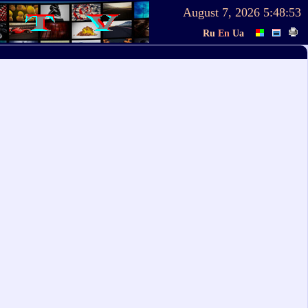
August 7, 2026
5:48:54
Ru
En
Ua