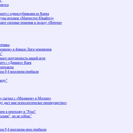
м"
ригеса
матч с одноклубниками из Киева
игуры игроков «Манчестер Юнайтед»
ают спорные решения в пользу «Интера»
итника
Миланом» в финале Лиги чемпионов
о"
ляют популярность нашей игре
атч с «Динамо» Киев
контракты
ила 9,4 миллиона прибыли
нду"
 сыграл с «Миланом» в Москве»
» даст нам психологическое преимущество»
ем я перехожу в "Реал"
лане", но не сейчас"
ила 9,4 миллиона евро прибыли