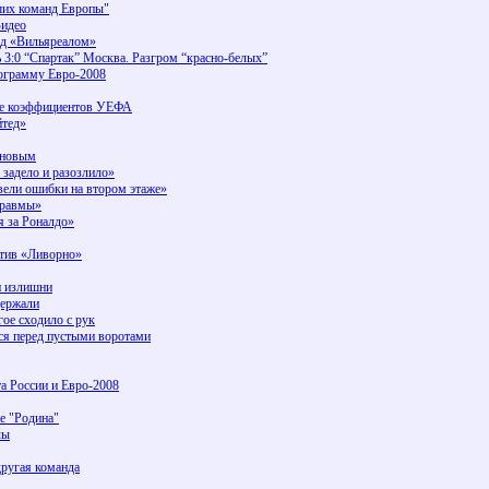
ших команд Европы"
Видео
ад «Вильяреалом»
3:0 “Спартак” Москва. Разгром “красно-белых”
ограмму Евро-2008
ице коэффициентов УЕФА
йтед»
оновым
адело и разозлило»
и ошибки на втором этаже»
травмы»
 за Роналдо»
отив «Ливорно»
и излишни
держали
ое сходило с рук
лся перед пустыми воротами
а России и Евро-2008
е "Родина"
лы
другая команда