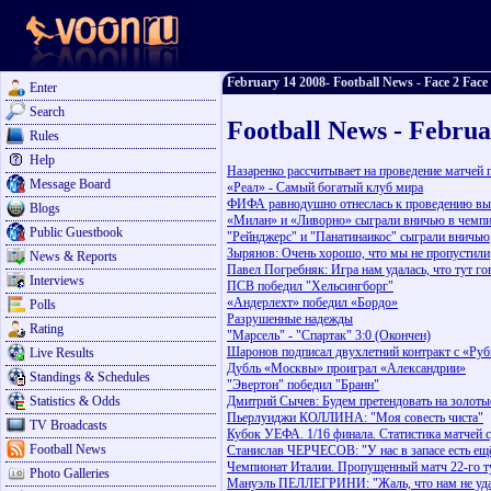
February 14 2008- Football News - Face 2 Face
Enter
Search
Football News - Februa
Rules
Help
Назаренко рассчитывает на проведение матчей 
Message Board
«Реал» - Самый богатый клуб мира
ФИФА равнодушно отнеслась к проведению вы
Blogs
«Милан» и «Ливорно» сыграли вничью в чемпи
Public Guestbook
"Рейнджерс" и "Панатинаикос" сыграли вничью
Зырянов: Очень хорошо, что мы не пропустили
News & Reports
Павел Погребняк: Игра нам удалась, что тут го
Interviews
ПСВ победил "Хельсингборг"
«Андерлехт» победил «Бордо»
Polls
Разрушенные надежды
Rating
"Марсель" - "Спартак" 3:0 (Окончен)
Шаронов подписал двухлетний контракт с «Ру
Live Results
Дубль «Москвы» проиграл «Александрии»
Standings & Schedules
"Эвертон" победил "Бранн"
Statistics & Odds
Дмитрий Сычев: Будем претендовать на золоты
Пьерлуиджи КОЛЛИНА: "Моя совесть чиста"
TV Broadcasts
Кубок УЕФА. 1/16 финала. Статистика матчей 
Football News
Станислав ЧЕРЧЕСОВ: "У нас в запасе есть ещ
Чемпионат Италии. Пропущенный матч 22-го т
Photo Galleries
Мануэль ПЕЛЛЕГРИНИ: "Жаль, что нам не уда