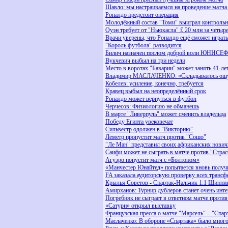
Шавло: мы настраиваемся на проведение матча
Роналдо предстоит операция
Молодёжный состав "Томи" выиграл контроль
Оуэн требует от "Ньюкасла" £ 20 млн за четыре
Врачи уверены, что Роналдо ещё сможет играть
"Король футбола" разводится
Билич назначен послом доброй воли ЮНИСЕФ
Вукчевич выбыл на три недели
Место в воротах "Баварии" может занять 41-ле
Владимир МАСЛАЧЕНКО: «Складывалось ощуще
Кобелев: усиление, конечно, требуется
Кравец выбыл на неопределённый срок
Роналдо может вернуться в футбол
Черчесов: Физиологию не обманешь
В марте "Ливерпуль" может сменить владельца
Победу Египта увековечат
Сильвестр одолжен в "Викторию"
Леметр пропустит матч против "Сошо"
"Ле Ман" представил своих африканских нович
Саифи может не сыграть в матче против "Страс
Агуэро попустит матч с «Болтоном»
«Манчестер Юнайтед» попытается вновь получ
FA заказала аудиторскую проверку всех трансф
Крылья Советов - Спартак-Нальчик 1:1 Шинник
Амирханов: Турнир дублеров станет очень инт
Погребняк не сыграет в ответном матче проти
«Сатурн» открыл выставку
Французская пресса о матче "Марсель" – "Спар
Маслаченко: В обороне «Спартака» было много