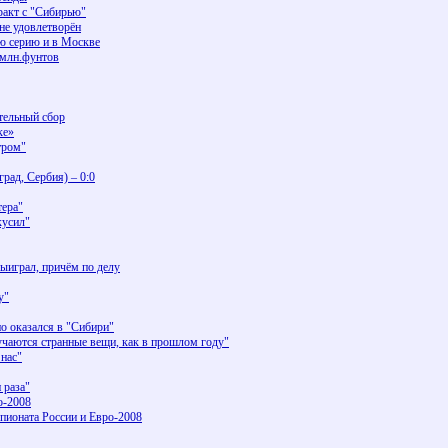
ракт с "Сибирью"
не удовлетворён
ю серию и в Москве
 млн.фунтов
тельный сбор
ке»
тром"
рад, Сербия) – 0:0
тера"
кусил"
выиграл, причём по делу
у"
о оказался в "Сибири"
учаются странные вещи, как в прошлом году"
нас"
 раза"
о-2008
пионата России и Евро-2008