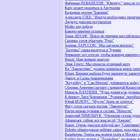
Фабрицио РАВАНЕЛЛИ: "Ювентус" пока не гот
Кану может оказаться в Австралии
Кадровые потери "Баварии"
Александр ГЛЕБ: "Иногда необходимо проигры
Лаудруп доволен результатом
Мойес рад победе
Камачо намерен остаться
Томас ШААФ: "Вовсе не причина расслаблятьс
Сисиньо готов обыграть "Реал"
Хенрик ЛАРССОН: "Мы сыграли неплохо"
"Балтика" снова вылетела в Турцию
Нинкович: все хотели, чтобы команда наконец-
Нихат: Нам меньше повезло
Эрик Геретс: Мы провели отличный матч
На "Локомотиве" должно появиться новое элек
Юран: Вариант выбора будет напрямую зависет
Давидс и Силва травмированы
"Крузейру" и "Сан-Мартин" добиваются побед 
Сборная Армении сыграет с командой Казахст
Мишель ПЛАТИНИ: "Чума допинга не должна 
К финалу Лиги Чемпионов "Лужники" преобра
Юрий БЕЛОУС: "Мусор" брать не хочется"
Фигу готов сыграть против "Ливерпуля"
Насри назван лучшим в составе "Марселя"
Анатолий ТИМОЩУК: "Открытие сезона удало
Афанасьев: сейчас все мысли об "Амкаре"
Ньянг: Очень доволен победой над "Спартаком
Deloitte обнародовала рейтинг самых доходных
Вальбюена: Теперь мы можем ехать в Москву 
Клебер будет играть в "Палмейрас" на правах 