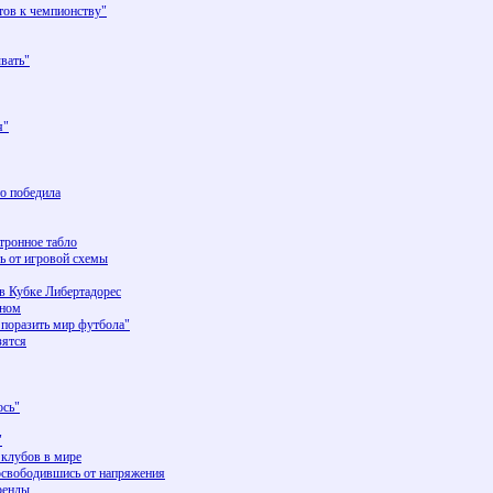
ов к чемпионству"
вать"
я"
то победила
тронное табло
ь от игровой схемы
в Кубке Либертадорес
аном
поразить мир футбола"
зятся
сь"
"
 клубов в мире
освободившись от напряжения
аренды