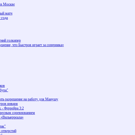
 в Москве
ный матч
 года
тний голкипер
ние, что Быстров играет за соперника»
ков
бура"
ить разрешение на работу для Манушу
еров января
 - Феррейра 3:2
ересным соревнованием
в «Вильярреала»
так"
 отверстий