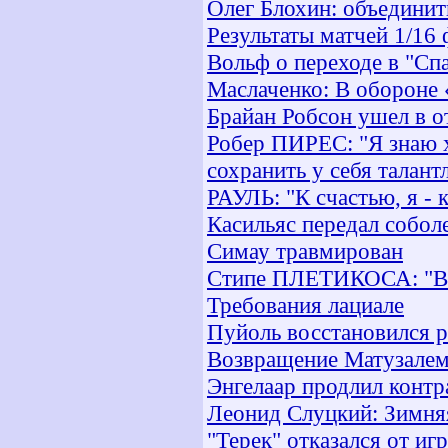
Олег Блохин: объединит
Результаты матчей 1/1
Вольф о переходе в "Сп
Маслаченко: В обороне 
Брайан Робсон ушел в о
Робер ПИРЕС: "Я знаю х
сохранить у себя талант
РАУЛЬ: "К счастью, я - 
Касильяс передал собол
Симау травмирован
Стипе ПЛЕТИКОСА: "В 
Требования лациале
Пуйоль восстановился 
Возвращение Матузале
Энгелаар продлил контр
Леонид Слуцкий: Зимня
"Терек" отказался от иг