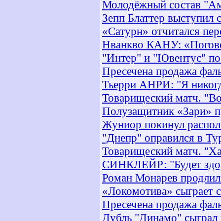
Молодёжный состав "Амк
Зепп Блаттер выступил 
«Сатурн» отчитался пе
Нванкво КАНУ: «Погово
"Интер" и "Ювентус" п
Пресечена продажа фал
Тьерри АНРИ: "Я никогд
Товарищеский матч. "Во
Полузащитник «Зари» п
Жуниор покинул распол
"Днепр" оправился в Ту
Товарищеский матч. "Хар
СИНКЛЕЙР: "Будет здор
Роман Монарев продлил
«Локомотива» сыграет 
Пресечена продажа фал
Дубль "Динамо" сыграл