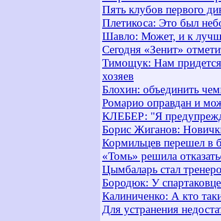
Пять клубов первого ди
Плетикоса: Это был не
Шавло: Может, и к лучш
Сегодня «Зенит» отмети
Тимощук: Нам придется
хозяев
Блохин: объединить чем
Ромарио оправдан и мож
КЛЕБЕР: "Я предупреж
Борис Жиганов: Новички
Кормильцев перешел в 
«Томь» решила отказать
Цымбаларь стал трене
Бородюк: У спартаковце
Калиниченко: А кто так
Для устранения недостат