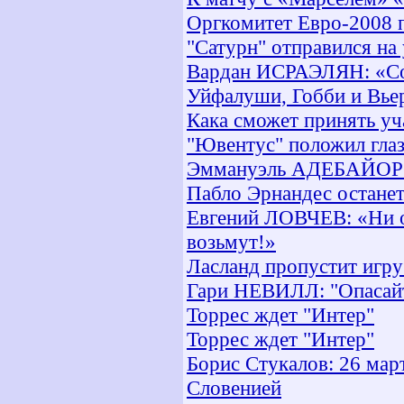
Оргкомитет Евро-2008 п
"Сатурн" отправился на
Вардан ИСРАЭЛЯН: «Со
Уйфалуши, Гобби и Вьер
Кака сможет принять уч
"Ювентус" положил гла
Эммануэль АДЕБАЙОР: 
Пабло Эрнандес останет
Евгений ЛОВЧЕВ: «Ни о
возьмут!»
Ласланд пропустит игру
Гари НЕВИЛЛ: "Опасайт
Торрес ждет "Интер"
Торрес ждет "Интер"
Борис Стукалов: 26 мар
Словенией