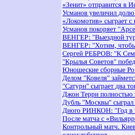
«Зенит» отправится в 
Усманов увеличил долю
«Локомотив» сыграет с
Усманов покоряет "Арсе
ВЕНГЕР: "Выездной тур
ВЕНГЕР: "Хотим, чтобы
Сергей РЕБРОВ: "К Сем
"Крылья Советов" побе
Юношеские сборные Рос
Делом "Ковеля" займе
"Сатурн" сыграет два т
Джон Терри полностью 
Дубль "Москвы" сыграл
Диого РИНКОН: "Год в "
После матча с «Вильярр
Контрольный матч. Кие
одноклубников