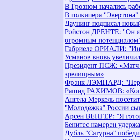
В Грозном начались раб
В голкипера "Эвертона
Даунинг подписал новый
Ройстон ДРЕНТЕ: "Он яв
огромным потенциалом
Габриеле ОРИАЛИ: "Инте
Усманов вновь увеличил
Президент ПСЖ: «Матч 
зрелищным»
Фрэнк ЛЭМПАРД: "Пере
Рашид РАХИМОВ: «Когда
Ангела Меркель посетит
"Молодёжка" России сыг
Арсен ВЕНГЕР: "Я готов
Бенитес намерен удержа
Дубль "Сатурна" победи