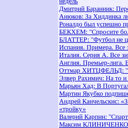
недель
Дмитрий Баранник: Пер
Анюков: За Хиддинка лю
Роналдо был успешно п
БЕКХЕМ: "Спросите бол
БЛАТТЕР: "Футбол не ц
Испания. Примера. Все
Италия. Серия А. Все з
Англия. Премьер-лига. 
Оттмар ХИТЦФЕЛЬД: "Б
Элвер Рахимич: На то и
Марьян Хад: В Португал
Мартин Якубко подпише
Андрей Канчельскис: «З
«тройку»
Валерий Карпин: "Спарт
Максим КЛИНИЧЕНКО: «