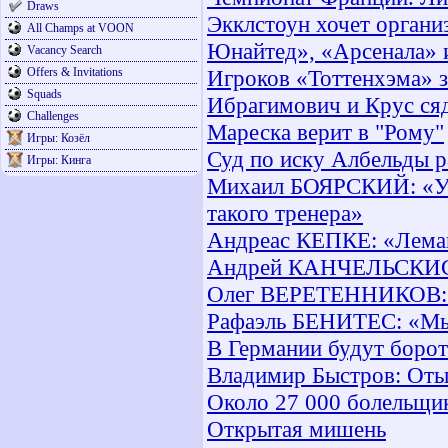
Draws
Экклстоун хочет органи
All Champs at VOON
Юнайтед», «Арсенала» 
Vacancy Search
Offers & Invitations
Игроков «Тоттенхэма» з
Squads
Ибрагимович и Крус сяд
Challenges
Мареска верит в "Рому"
Игры: Козёл
Суд по иску Албельды р
Игры: Кинга
Михаил БОЯРСКИЙ: «У «
такого тренера»
Андреас КЕПКЕ: «Леман
Андрей КАНЧЕЛЬСКИС: "
Олег ВЕРЕТЕННИКОВ: "М
Рафаэль БЕНИТЕС: «Мы 
В Германии будут боро
Владимир Быстров: Оты
Около 27 000 болельщик
Открытая мишень