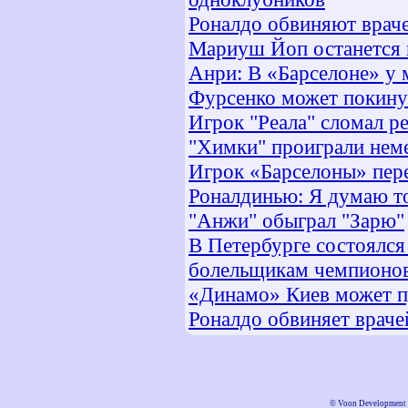
Роналдо обвиняют врач
Мариуш Йоп останется 
Анри: В «Барселоне» у м
Фурсенко может покинут
Игрок "Реала" сломал р
"Химки" проиграли нем
Игрок «Барселоны» пер
Роналдинью: Я думаю то
"Анжи" обыграл "Зарю"
В Петербурге состоялся
болельщикам чемпионо
«Динамо» Киев может п
Роналдо обвиняет врач
©
Voon Development