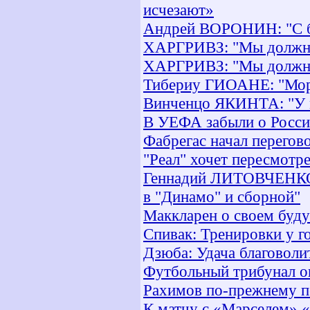
исчезают»
Андрей ВОРОНИН: "С бо
ХАРГРИВЗ: "Мы должны
ХАРГРИВЗ: "Мы должны
Тибериу ГИОАНЕ: "Мор
Винченцо ЯКИНТА: "У м
В УЕФА забыли о Росси
Фабрегас начал перегов
"Реал" хочет пересмотр
Геннадий ЛИТОВЧЕНКО:
в "Динамо" и сборной"
Маккларен о своем буд
Спивак: Тренировки у г
Дзюба: Удача благоволи
Футбольный трибунал о
Рахимов по-прежнему п
К матчу с «Марселем» «