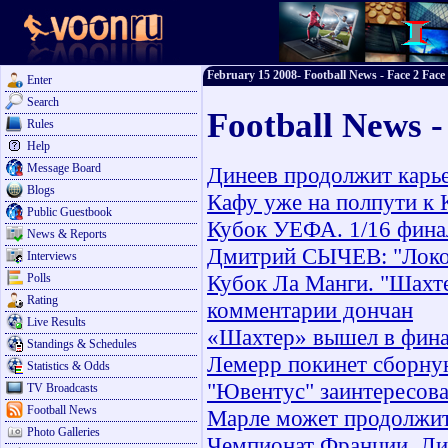
February 15 2008- Football News - Face 2 Face
Enter
Search
Football News -
Rules
Help
Message Board
Динеев продолжит карье
Blogs
Кафу уже на полпути к 
Public Guestbook
Кубок УЕФА. 1/16 финал
News & Reports
Дмитрий СЫЧЕВ: "Локом
Interviews
Кубок Ла Манги. "Шахте
Polls
Rating
комментарии дончан
Live Results
«Шахтер» вышел в фина
Standings & Schedules
Лемерр покинет сборну
Statistics & Odds
"Ювентус" заинтересова
TV Broadcasts
Football News
Марле может продолжи
Photo Galleries
Чемпионат Франции. Лиг