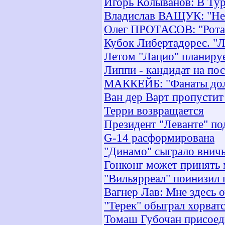
Игорь Колыванов: В Тур
Владислав ВАЩУК: "Не 
Олег ПРОТАСОВ: "Ротан
Кубок Либертадорес. "Л
Летом "Лацио" планируе
Липпи - кандидат на по
МАККЕЙБ: "Фанаты дол
Ван дер Варт пропустит
Терри возвращается
Президент "Леванте" по
G-14 расформирована
"Динамо" сыграло внич
Гонконг может принять 
"Вильярреал" поинизил 
Вагнер Лав: Мне здесь 
"Терек" обыграл хорват
Томаш Губочан присоед