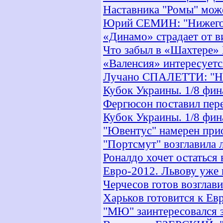
Наставника "Ромы" мож
Юрий СЕМИН: "Нижегор
«Динамо» страдает от в
Что забыл в «Шахтере»
«Валенсия» интересует
Лучано СПАЛЕТТИ: "Нах
Кубок Украины. 1/8 фина
Фергюсон поставил пере
Кубок Украины. 1/8 фин
"Ювентус" намерен при
"Портсмут" возглавила 
Роналдо хочет остаться 
Евро-2012. Львову уже
Черчесов готов возглав
Харьков готовится к Ев
"МЮ" заинтересовался 