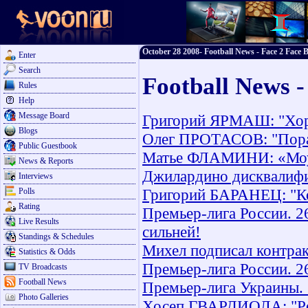
October 28 2008- Football News - Face 2 Face B
Enter
Search
Football News -
Rules
Help
Message Board
Григорий ЯРМАШ: "Хор
Blogs
Олег ПРОТАСОВ: "Порабо
Public Guestbook
Матье ФЛАМИНИ: «Моур
News & Reports
Джилардино дисквалифи
Interviews
Григорий БАРАНЕЦ: "Ко
Polls
Rating
Премьер-лига России. 2
Live Results
сильней!
Standings & Schedules
Михел подписал контра
Statistics & Odds
Премьер-лига России. 2
TV Broadcasts
Football News
Премьер-лига Украины. 
Photo Galleries
Хосеп ГВАРДИОЛА: "Реал