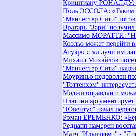
Криштиану РОНАЛДУ: "Н
Поль ЭССОЛА: «Таким о
"Манчестер Сити" готов 
Вратарь "Зари" получил
Массимо МОРАТТИ: "Над
Коэльо может перейти в
Агуэро стал лучшим ла
Михаил Михайлов посети
"Манчестер Сити" наце
Моуриньо недоволен п
"Тоттенхэм" интересует
Моджи оправдан и может
Платини аргументирует 
"Ювентус" начал перего
Роман ЕРЕМЕНКО: «Бере
Реднапп намерен восст
Матч "Ильичевец" - "Ди