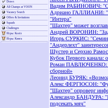
Draws
Вадим РАБИНОВИЧ: "Опя
All Champs at VOON
Адриано ГАЛЛИАНИ: "Ра
Vacancy Search
Offers & Invitations
"Интера"
Squads
"Шахтер" может возглав
Challenges
Андрей ВОРОНИН: "Зада
Игры: Козёл
Игорь СУРКИС: "Семин 
Игры: Кинга
"Андерлехт" заинтерес
Шустер и Серхио Рамос
Кубок Первого канала: 
Роман ПАВЛЮЧЕНКО: «Те
сборной»
Леонид БУРЯК: «Возмож
Алекс ФЕРГЮСОН: "Фут
"Шахтер" опроверг инф
Александр БАНДУРА: "Р
подсекать мяч"