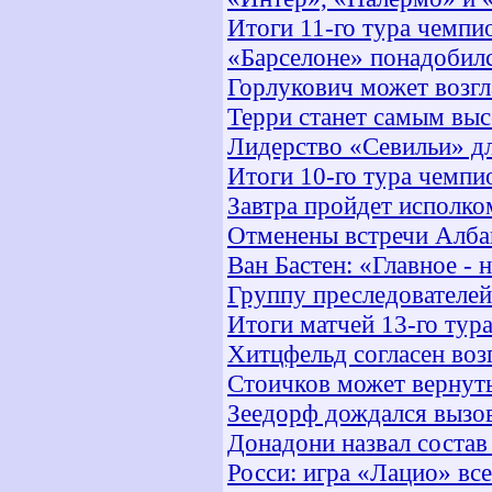
Итоги 11-го тура чемпи
«Барселоне» понадобил
Горлукович может возг
Терри станет самым вы
Лидерство «Севильи» дл
Итоги 10-го тура чемпи
Завтра пройдет исполк
Отменены встречи Албан
Ван Бастен: «Главное - 
Группу преследователей
Итоги матчей 13-го тур
Хитцфельд согласен воз
Стоичков может вернуть
Зеедорф дождался вызо
Донадони назвал состав
Росси: игра «Лацио» вс