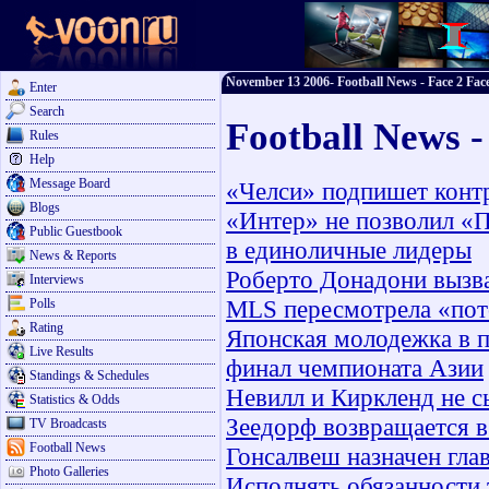
November 13 2006- Football News - Face 2 Face
Enter
Search
Football News 
Rules
Help
Message Board
«Челси» подпишет конт
Blogs
«Интер» не позволил «
Public Guestbook
в единоличные лидеры
News & Reports
Роберто Донадони вызв
Interviews
MLS пересмотрела «пот
Polls
Rating
Японская молодежка в п
Live Results
финал чемпионата Азии
Standings & Schedules
Невилл и Киркленд не с
Statistics & Odds
Зеедорф возвращается 
TV Broadcasts
Football News
Гонсалвеш назначен гла
Photo Galleries
Исполнять обязанности 