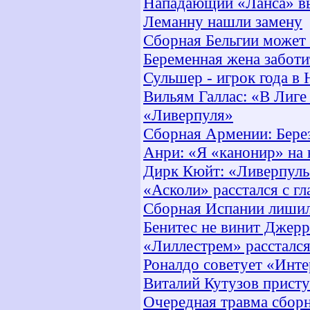
Нападающий «Ланса» в
Леманну нашли замену
Сборная Бельгии может 
Беременная жена заботи
Сульшер - игрок года в
Вильям Галлас: «В Лиге
«Ливерпуля»
Сборная Армении: Берез
Анри: «Я «канонир» на
Дирк Кюйт: «Ливерпуль»
«Асколи» расстался с г
Сборная Испании лишил
Бенитес не винит Джер
«Лиллестрем» расстался
Роналдо советует «Инте
Виталий Кутузов присту
Очередная травма сбор