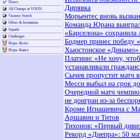
Draws
Дирявка
All Champs at VOON
Морьентес вновь вызва
Vacancy Search
Offers & Invitations
Команда Юрана выиграл
Squads
«Барселона» сохранила 
Challenges
Бодмер принес победу 
Игры: Козёл
Хьюстонское «Динамо»
Игры: Кинга
Платини: «Не хочу, что
устанавливали гражданс
Сычев пропустит матч 
Месси выбыл на срок до
Очередной матч чемпио
не доигран из-за беспор
Кроме Игнашевича с Ма
Аршавин и Титов
Тихонов: «Первый диви
Рекорд «Днепра»: 50 ма