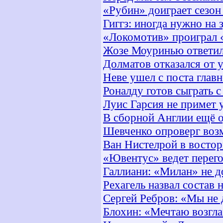
«Рубин» доиграет сезон
Гиггз: иногда нужно на 
«Локомотив» проиграл 
Жозе Моуринью ответи
Долматов отказался от 
Неве ушел с поста глав
Роналду готов сыграть 
Луис Гарсия не примет 
В сборной Англии ещё 
Шевченко опроверг воз
Ван Нистелрой в востор
«Ювентус» ведет перег
Галлиани: «Милан» не 
Рехагель назвал состав 
Сергей Ребров: «Мы не
Блохин: «Мечтаю возгла