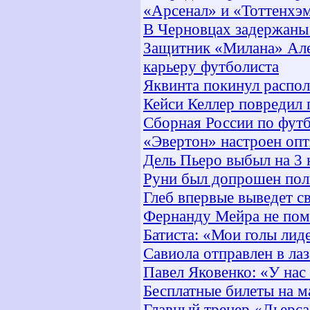
«Арсенал» и «Тоттенхэм
В Черновцах задержаны
Защитник «Милана» Але
карьеру футболиста
Яквинта покинул распо
Кейси Келлер повредил 
Сборная России по футб
«Эвертон» настроен оп
Дель Пьеро выбыл на 3 
Руни был допрошен пол
Глеб впервые выведет с
Фернанду Мейра не помо
Батиста: «Мои голы лид
Савиола отправлен в лаз
Павел Яковенко: «У нас
Бесплатные билеты на 
Главный тренер «Льерса