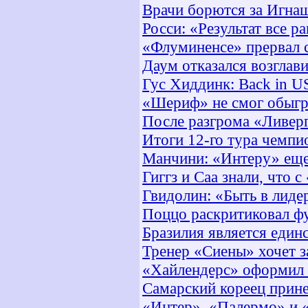
Врачи борются за Игна
Росси: «Результат все р
«Флуминенсе» прервал с
Даум отказался возглав
Гус Хиддинк: Back in U
«Шериф» не смог обыгр
После разгрома «Ливерп
Итоги 12-го тура чемпи
Манчини: «Интеру» еще
Гиггз и Саа знали, что 
Гвидолин: «Быть в лиде
Поццо раскритиковал ф
Бразилия является еди
Тренер «Сиены» хочет з
«Хайлендерс» оформил 
Самарский кореец прин
«Интер», «Палермо» и «