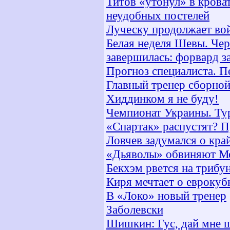
Титов «утонул» в крова
неудобных постелей
Луческу продолжает во
Белая неделя Шевы. Че
завершилась: форвард з
Прогноз специалиста. П
Главный тренер сборно
Хиддинком я не буду!
Чемпионат Украины. Ту
«Спартак» распустят? П
Ловчев задумался о кра
«Дьяволы» обвиняют М
Бекхэм рвется на трибу
Киря мечтает о еврокуб
В «Локо» новый тренер
Заболевски
Шишкин: Гус, дай мне 