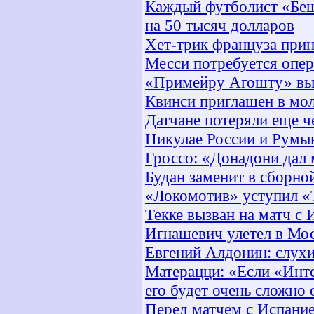
Каждый футболист «Бе
на 50 тысяч долларов
Хет-трик француза прин
Месси потребуется опе
«Примейру Агошту» выи
Квинси приглашен в мо
Датчане потеряли еще ч
Никулае России и Румы
Гроссо: «Донадони дал
Будан заменит в сборно
«Локомотив» уступил «
Текке вызван на матч с 
Игнашевич улетел в Мо
Евгений Алдонин: слухи
Матерацци: «Если «Инте
его будет очень сложно
Перед матчем с Испание