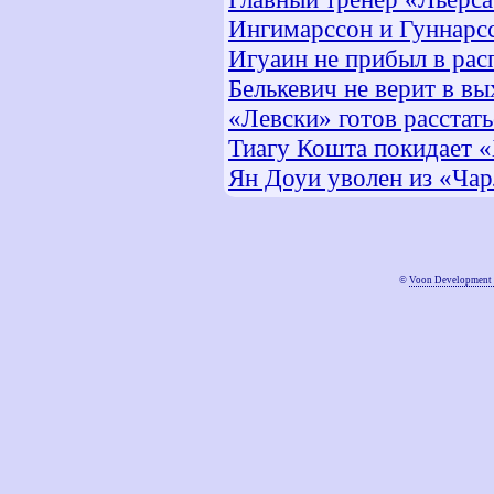
Ингимарссон и Гуннарс
Игуаин не прибыл в ра
Белькевич не верит в в
«Левски» готов расстат
Тиагу Кошта покидает 
Ян Доуи уволен из «Чар
©
Voon Development