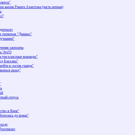
нится"
три жизни Рината Ахметова (часть первая)
ы
го?
деяться»
м тренером "Динамо"
лучшими"
чения зарплаты
а Это'О
а три классные команды"
од Бэкхэма"
йти в состав гранда"
ваться назад"
"
та
ей
откий отпуск
тво в Киев"
оролась до конца"
еходе
«Арсенала»