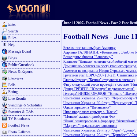
June 11 2007- Football News - Face 2 Face Bett
Enter
Search
Football News - June 1
Rules
Help
Бекхэм все-таки выбрал Америку
Message Board
Адриано ГАЛЛИАНИ: «Контактов с ЭтоО не 
Роналдиньо бросил "Барселону"
Blogs
Киевское "Динамо" отметит свой юбилей матч
Public Guestbook
Демьяненко остается на посту главного тренера
Ахметов не поздравил Игоря Суркиса с чемпи
News & Reports
Группвой этап ЕВРО-2007 (U-21). Статистика м
Interviews
Главный тренер "Бетиса" отправлен в отставку
Фигу следующий сезон проведёт в составе "Ин
Polls
Давид ТРЕЗЕГЕ: "Ювентус" не уважает меня"
Rating
Геннадий НИЖЕГОРОДОВ: "Ничья с "Шахтером"
Чемпионат Украины. 29-й тур. "Черноморец"-
Live Results
Чемпионат Украины. 29-й тур. "Черноморец"-"
Standings & Schedules
Одель перешел в “Валансьенн”
Statistics & Odds
Ниве продолжит карьеру в “Каене”
“Монако” желает приобрести Фаэ
TV Broadcasts
“Лион” заинтересован в форварде “Фенербахче”
Football News
“Марсель” подыскивает защитника
Чемпионат Украины. 29-й тур. "Заря"-"Днепр"
Photo Galleries
Чемпионат Украины. 29-й тур. "Кривбасс"-"Ст