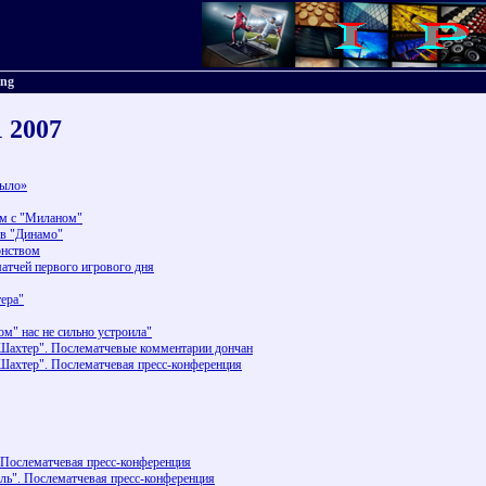
ing
1 2007
было»
ем с "Миланом"
 в "Динамо"
онством
атчей первого игрового дня
тера"
 нас не сильно устроила"
"Шахтер". Послематчевые комментарии дончан
Шахтер". Послематчевая пресс-конференция
. Послематчевая пресс-конференция
аль". Послематчевая пресс-конференция