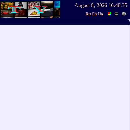
August 8, 2026
16:48:35
Ru
En
Ua