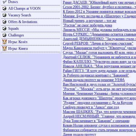
Draws
Ринат ДАСАЕВ: "Юбилейный матч уже ночью с
Сезон 2001-2002. Бизнес, футбол и политика - 
All Champs at VOON
К Евро-2012 в Украине появятся новые вокзал
Vacancy Search
Мнение. Будет ли гладко в «Шахтере» у Гладко
Новый тренер, а результат – тот же
Offers & Invitations
"Ростов" не смог победить дома
Squads
Лионель МЕССИ: «Мы должны побеждать и на
Игорь СУРКИС: "Демьяненко остается главны
Challenges
Анатолий ДЕМЬЯНЕНКО: "Заслуженно стали 
Игры: Козёл
Сергей РЕБРОВ: "Лично я безумно счастлив"
Мауро Каморанези требует у "Ювентуса" увели
Игры: Кинга
Слухи. "Милан" готов выложить 40 млн. евро з
Дмитрий СЕЛЮК: "Украинцев не наберется и н
Фабио КАПЕЛЛО: "Чувствую свою вину за ух
Николя АНЕЛЬКА: "Моя репутация мешает пере
Райан ГИГГЗ: "Я хочу идти дальше, а не огляды
Зе Роберто подписал контракт с "Баварией"
Дания подала протест на решение УЕФА
Ван Нистелрой в двух голах от "Золотой бутсы
"Ростов" - "Москва": есть игра, но нет результа
Мнение. Чемпионат Украины - битва условност
Как игроки донецкого "Шахтера" проведут кор
"Рединг" продлил соглашение с Де ла Крусом
Снейдер проведет в "Аяксе" еще год
Максим ШАЦКИХ: "Рад, что вернули чемпионс
Андрей НЕСМАЧНЫЙ: "Главное, что команда б
Лука Тони начинает в "Баварии" с операции
Кевин Нолан опроверг слухи о возможном пер
Фабиански собирается стать первым номером 
Дания подала протест