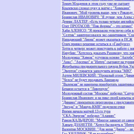
Томич Младенов в этом году уже не сыграет
Кралевски сломал руку в матче с "Химками"
Иванович: "Мой уровень выше, чем у Рикарду
Бранислав ИВАНОВИЧ: "Я лучше, чем Алекс 
Деннис ЛАХТЕР: «Есть только четыре английск
Олег ПРОТАСОВ: "Пик формы" – это штамп"
Хаби АЛОНСО: "Я прекрасно чувствую себя в
"Селтик" заинтересовался экс-защитником "Сп
Нападающий "Лиона" может оказаться в ПСЖ
Олич принял решение остаться в «Гамбурге»
Тотти в четверг может приступить к работе с м
Нарубин: "Хотелось доказать Рахимову, что зр
Молодежка "Химок" уступила основе "Актобе"
"Аякс", "Арсенал" и "Интер" сыграют на турн
Жеребьевка предварительного раунда Кубок У
"Эвертон" старается заполучить игрока "МЮ"
Артем МИЛЕВСКИЙ: "Прошлый сезон "Динам
"Челси" не будет продавать Лампарда
"Валенсия" не намерена приобретать защитника
Бенаюн остается в "Ливерпуле"
Молодежный состав "Москвы" победил "Сатур
Бранислав Иванович: я на пике своей карьеры и
"Динамо" прекратило переговоры с представите
"Звезда" и "Машук-КМВ" поделили очки
Время начала матчей 13-го тура
"СКА-Энергия" победил "Аланию"
Рамон КАЛЬДЕРОН: "Многое зависит от самог
Хавьер ДЗАНЕТТИ: "Хотел бы видеть в "Интер
Валентин МОСКВИН: "Для меня "Днепр" – не э
Гус ХИДДИНК: "Я не волшебник"