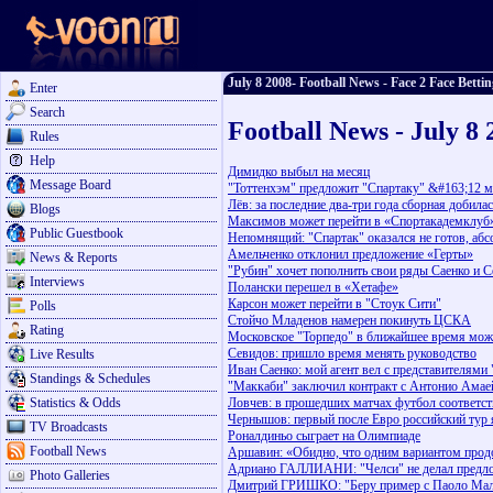
July 8 2008- Football News - Face 2 Face Bettin
Enter
Search
Football News - July 8 
Rules
Help
Димидко выбыл на месяц
Message Board
"Тоттенхэм" предложит "Спартаку" &#163;12 
Лёв: за последние два-три года сборная добила
Blogs
Максимов может перейти в «Спортакадемклуб
Public Guestbook
Непомнящий: "Спартак" оказался не готов, аб
Амельченко отклонил предложение «Герты»
News & Reports
"Рубин" хочет пополнить свои ряды Саенко и
Interviews
Полански перешел в «Хетафе»
Карсон может перейти в "Стоук Сити"
Polls
Стойчо Младенов намерен покинуть ЦСКА
Rating
Московское "Торпедо" в ближайшее время мож
Севидов: пришло время менять руководство
Live Results
Иван Саенко: мой агент вел с представителями
Standings & Schedules
"Маккаби" заключил контракт с Антонио Амае
Statistics & Odds
Ловчев: в прошедших матчах футбол соответс
Чернышов: первый после Евро российский тур 
TV Broadcasts
Роналдиньо сыграет на Олимпиаде
Football News
Аршавин: «Обидно, что одним вариантом прод
Адриано ГАЛЛИАНИ: "Челси" не делал предло
Photo Galleries
Дмитрий ГРИШКО: "Беру пример с Паоло Мал