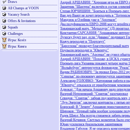
Draws
Андрей АРШАВИН: "Хорошая игра на ЕВРО по
Защитник "Шахтера" включён в состав олимпи
All Champs at VOON
Степан ЮРЧИШИН: "Бояться в Премьер-лиге н
Vacancy Search
Ван дер Ваарт не хочет переходить в "Тоттенхэ
Мандзюк и Олейник уже в "Арсенале"
Offers & Invitations
Два полуфиналиста ЕВРО-2008 могут перейти 
Squads
Товаришеский матч. "Металлург" (Д) проиграл
Константин САРСАНИЯ: "Аршавиным интересую
Challenges
Луческу будет рад, если "Динамо" подпишет Го
Игры: Козёл
Крауч переходит в "Портсмут"
"Барселона" проведет благотворительный матч
Игры: Кинга
Поульсен переходит в "Ювентус"
Товарищеский матч. "Арсенал" не сумел обыгр
Андрей АРШАВИН: "Похоже, в ЦСКА существ
Премьер-лига Украины покажет четыре матча 1
"Вольфсбург" интересуется форвардом "Реала"
Вадим РАБИНОВИЧ: "За провал Евро-2012 нуж
"Севилья" по-прежнему интересуется защитник
Александр ГОЛОВКО: "Каторжная работа и рад
"Ювентус" отказался от приобретения чемпио
Адвокат: "Для начала Аршавину надо определит
Валерий Непомнящий: "Спартак" разочаровал
Севидов: "Спартак", забрав под контроль мяч, п
"Луч-Энергия" заключил контракты с пятью и
Боярский: В "Зените" Аршавин приостановится 
Широков: "Первый тайм вообще хорошим пол
Радек Ширл: Мы всегда стараемся забить перв
Валерий Кечинов: Светлых моментов было оче
Юран усилилися бразильским защитником
Владимир Габулов: Я не опасаюсь конкуренцию