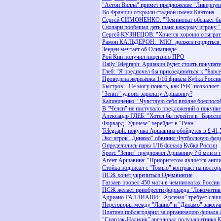
"Астон Вилла" примет предложение "Ливерпуля
Во Франции открыли стадион имени Кантона
Сергей СИМОНЕНКО: "Чемпионат обещает бы
Сколари пообещал дать шанс каждому игроку 
Сергей КУЗНЕЦОВ: "Хочется хорошо отыграт
Рамон КАЛЬДЕРОН: "МЮ" должен гордиться н
Зенден мечтает об Олимпиаде
Рой Кин получил лицензию ПРО
Daily Telegraph: Аршавин будет стоить покупат
Глеб: "Я предпочел бы присоединиться к "Барс
Проведена жереьёвка 1/16 финала Кубка Росси
Быстров: "Не могу понять, как РФС позволяет
"Зенит" удвоит зарплату Аршавину?
Калиниченко: "Чувствую себя вполне боеспосо
В "Челси" не поступало предложений о покупк
Александр ГЛЕБ: "Хотел бы перейти в "Барсел
Форвард "Удинезе" перейдет в "Ренн"
Telegraph: покупка Аршавина обойдётся в £ 41,
Экс-игрок "Динамо" обвинил Футбольную фед
Определились пары 1/16 финала Кубка России
Sport: "Зенит" предложил Аршавину ? 6 млн в 
Агент Аршавина: "Приоритетом является англи
Стойка подписал с "Томью" контракт на полтор
ПСЖ хочет укрепиться Одемвингие
Газзаев провел 450 матч в чемпионатах России
ПСЖ желает приобрести форварда "Локомотив
Адриано ГАЛЛИАНИ: "Арсенал" требует слишк
Переговоры между "Лацио" и "Динамо" законч
Платини поблагодарил за организацию финала
"Спартак-Нальчик" арендовал полузащитника 