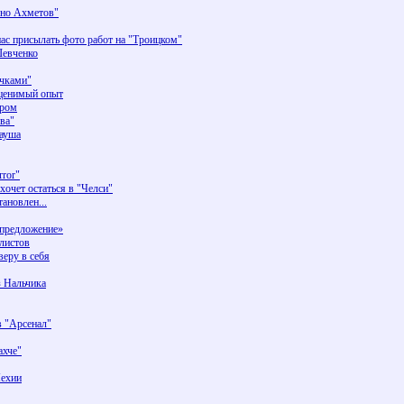
чно Ахметов"
ас присылать фото работ на "Троицком"
Шевченко
чками"
оценимый опыт
ером
ва"
рауша
rror"
очет остаться в "Челси"
ановлен...
предложение»
олистов
веру в себя
з Нальчика
в "Арсенал"
ахче"
Чехии