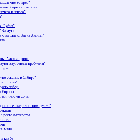
шла мне во вред"
йской сборной Бразилии
ечего и некого"
м"
в "Рубин"
 "Васлую"
тся два клуба из Англии"
яна
ать "Александрию"
уют внутренние проблемы"
 тура
но ссылать в Сибирь"
ом "Лиона"
ость побед"
на Европы
ься, чего он хочет"
росто не знал, что с ним делать"
гроками
в росте мастерства
учился"
ыми
нь мало
 в клубе