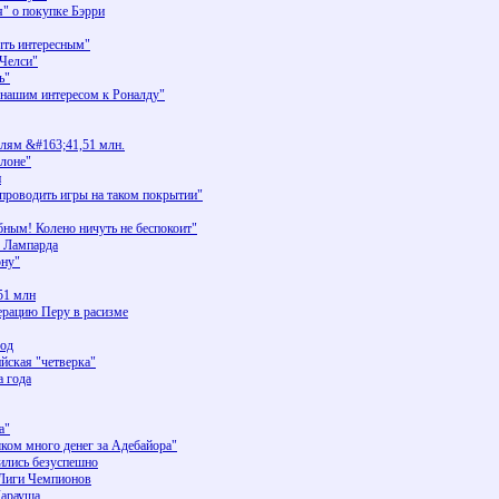
" о покупке Бэрри
ть интересным"
"Челси"
ь"
ашим интересом к Роналду"
елям &#163;41,51 млн.
елоне"
и
 проводить игры на таком покрытии"
бным! Колено ничуть не беспокоит"
е Лампарда
ону"
51 млн
ерацию Перу в расизме
год
йская "четверка"
а года
а"
ом много денег за Адебайора"
ились безуспешно
 Лиги Чемпионов
Карауша