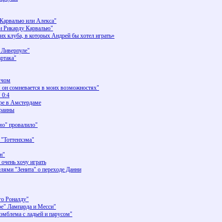
 Карвалью или Алекса"
и Рикарду Карвалью"
их клуба, в которых Андрей бы хотел играть»
 Ливерпуле"
артака"
ячом
я он сомневается в моих возможностях"
 0:4
ире в Амстердаме
краины
о" провалило"
 "Тоттенхэма"
н"
 очень хочу играть
лями "Зенита" о переходе Данни
о Роналду"
е" Лампарда и Месси"
мблема с ладьей и парусом"