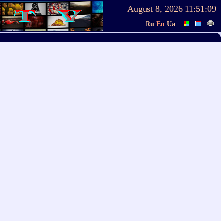
August 8, 2026
11:51:09
Ru
En
Ua