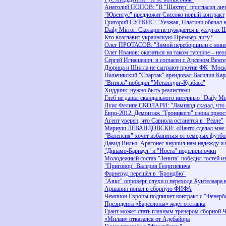
Анатолий ПОПОВ: "В "Шахтер" пригласил ли
"Ювентус" предложит Сиссоко новый контракт
Григорий СУРКИС: "Уезжая, Платини обязал н
Daily Mirror: Сколари не нуждается в услугах 
Кто возглавит украинскую Премьер-лигу?
Олег ПРОТАСОВ: "Зимой переборщили с нови
Олег Иванов: оказаться на таком турнире – не
Сергей Игнашевич: я согласен с Арсеном Венг
Дюрица и Шилла не сыграют против ФК "Моск
Нальчикский "Спартак" арендовал Василия Ка
"Витязь" победил "Металлург-Кузбасс"
Хиддинк: нужно быть реалистами
Глеб не давал скандального интервью "Daily Mi
Луис Фелипе СКОЛАРИ: "Лампард сказал, что х
Евро-2012. Демонтаж "Троицкого" снова приост
Агент уверен, что Савиола останется в "Реале"
Мариуш ЛЕВАНДОВСКИ: «Нант» сделал мне 
"Валенсия" хочет избавиться от семерых футб
Давид Вилья: Арагонес внушил нам надежду и 
"Динамо-Барнаул" и "Носта" поделили очки
Молодежный состав "Зенита" победил гостей и
"Приговор" Валерия Георгиевича
Фарнеруд перешёл в "Брондбю"
"Аякс" опроверг слухи о переходе Хунтелаара 
Аршавин попал в сборную ФИФА
Чемпион Европы подпишет контракт с "Фенерб
Президентa «Барселоны» ждет отставка
Грант может стать главным тренером сборной 
«Милан» отказался от Адебайора