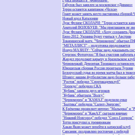
Гуиса перешёл в "Фенербахче"
Габулов был заявлен за московское «Динамо»
Терри останется капитаном «Челси»
Грант может занять место наставника сборной 
Новый идол Каталонии
Луис Фелипе СКОЛАРИ: "Терри останется кап
Анатолий ВОЛОБУЕВ: "Мы приглашаем не зве
Луис Фелипе СКОЛАРИ: «Хочу сохранить Дрог
Евро-2012. Украина будет учиться у Австрии
Товарищеский матч. "Черноморец" обыграл П
"МЕТАЛЛИСТ" – подготовка продолжается
Ионуц МАЗИЛУ: "Сейчас надо доказывать сост
Стергиос Фотопулос:"Я был счастлив работать 
Жардел продолжит карьеру в бразильском клуб
Черновецкий: Демонтаж Троицкого остановлен
Юношеская сборная России проиграла Турции
Белорусский судья во время матча был в тяжел
Штанге: нашим футболистам надо больше работ
"Ростов" победил "Спортакадемклуб"
"Торпедо" победило СКА
"Кубань" заявила двух игроков
"Кубань" обыграла "Волгу"
"Черноморец" и "КАМАЗ" поделили очки
"Балтика" победила "Салют-Энергию"
К Ерёменко проявляет интерес "Мальорка" и "
"Черноморец" и "КамАЗ" сыграли вничью
"Нижний Новгород" победил "Союз-Газпром"
Тотти приступил к тренировкам
Хакан Якин может перейти в катарский клуб
Сарсания: поздравляю ростовчан с победой