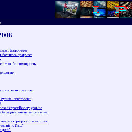
g
2008
млн за Павлюченко
сь большого прогресса
»
солютная беспомощность
 Семшовым
ет поменять владельца
 "Рубина" переговоры
й
твовал европейскому уровню
я бы оценил очень положительно
олжения карьеры стало меньше»
жений по Кака"
ьдини"