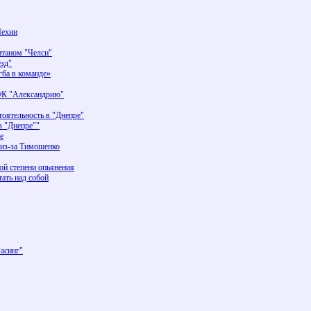
Чехии
итаном "Челси"
зд"
ба в команде»
ФК "Александрию"
оятельность в "Днепре"
в "Днепре""
е
 из-за Тимошенко
ой степени опьянения
ать над собой
Расинг"