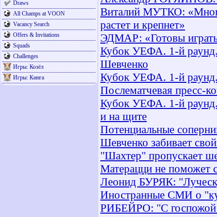
Draws
Виталий МУТКО: «Многи
All Champs at VOON
растет и крепнет»
Vacancy Search
Offers & Invitations
ЭДМАР: «Готовы играть
Squads
Кубок УЕФА. 1-й раунд.
Challenges
Шевченко
Игры: Козёл
Кубок УЕФА. 1-й раунд.
Игры: Кинга
Послематчевая пресс-к
Кубок УЕФА. 1-й раунд.
и на щите
Потенциальные соперни
Шевченко забивает свой
"Шахтер" пропускает ше
Матерацци не поможет 
Леонид БУРЯК: "Луческ
Иностранные СМИ о "к
РИБЕЙРО: "С госпожой 