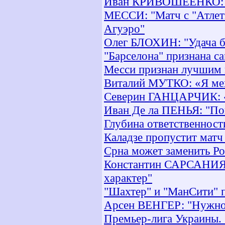
Иван КРИВОШЕЕНКО: "В
МЕССИ: "Матч с "Атлети
Агуэро"
Олег БЛОХИН: "Удача б
"Барселона" признана с
Месси признан лучшим 
Виталий МУТКО: «Я мех
Северин ГАНЦАРЧИК: «В
Иван Де ла ПЕНЬЯ: "По
Глубина ответственност
Каладзе пропустит матч
Срна может заменить Ро
Константин САРСАНИЯ: 
характер"
"Шахтер" и "МанСити" п
Арсен ВЕНГЕР: "Нужно 
Премьер-лига Украины. 1