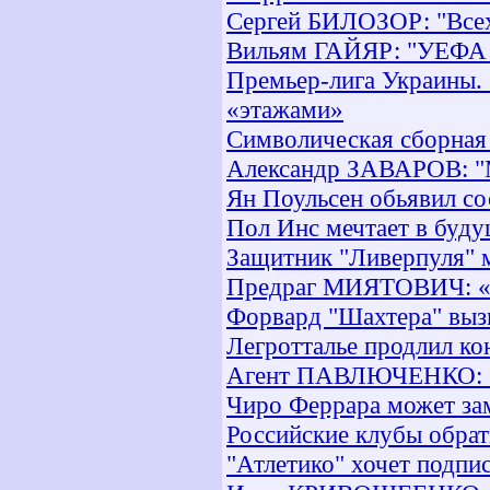
Сергей БИЛОЗОР: "Всех
Вильям ГАЙЯР: "УЕФА з
Премьер-лига Украины. 
«этажами»
Символическая сборная
Александр ЗАВАРОВ: "
Ян Поульсен обьявил с
Пол Инс мечтает в буд
Защитник "Ливерпуля" м
Предраг МИЯТОВИЧ: «Не
Форвард "Шахтера" выз
Легротталье продлил ко
Агент ПАВЛЮЧЕНКО: «Р
Чиро Феррара может за
Российские клубы обра
"Атлетико" хочет подпи