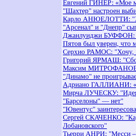
Евгений ГИНЕР: «Мое м
"Шахтер" настроен выби
Карло АНЮЕЛОТТИ: "Хо
"Арсенал" и "Днепр" с
Джанлуиджи БУФФОН: "
Пятов был уверен, что 
Серхио РАМОС: "Хочу, 
Григорий ЯРМАШ: "Сбо
Максим МИТРОФАНОВ: «
"Динамо" не проигрывае
Адриано ГАЛЛИАНИ: «
Мирча ЛУЧЕСКУ: "Идея 
"Барселоны" — нет"
"Ювентус" заинтересова
Сергей СКАЧЕНКО: "Кар
Лобановского"
Тьерри АНРИ: "Месси –