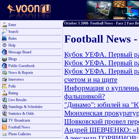
October 3 2008- Football News - Face 2 Face Be
Enter
Search
Football News -
Rules
Help
Message Board
Кубок УЕФА. Первый ра
Blogs
Кубок УЕФА. Первый ра
Public Guestbook
Кубок УЕФА. Первый ра
News & Reports
счетом и на щите
Interviews
Информация о купленны
Polls
Rating
фальшивкой?
Live Results
"Динамо": юбилей на "
Standings & Schedules
Мюнхенская прокуратура
Statistics & Odds
Шовковский провел пере
TV Broadcasts
Football News
Андрей ШЕВЧЕНКО: «На
Photo Galleries
Александр ГОРЯИНОВ: «