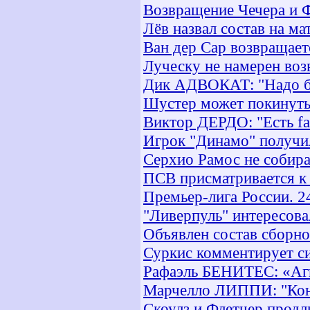
Возвращение Чечера и 
Лёв назвал состав на ма
Ван дер Сар возвращает
Луческу не намерен во
Дик АДВОКАТ: "Надо был
Шустер может покинуть
Виктор ДЕРДО: "Есть fai
Игрок "Динамо" получи
Серхио Рамос не собира
ПСВ присматривается к
Премьер-лига России. 2
"Ливерпуль" интересов
Объявлен состав сборн
Суркис комментирует с
Рафаэль БЕНИТЕС: «Агг
Марчелло ЛИППИ: "Конт
Скоулз и Флетчер прод