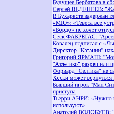
Будущее Бербатова в сб
Сергей ВЕДЕНЕЕВ: "Жал
В Бухаресте задержан 
«МЮ»: «Тевеса все устр
«Бордо» не хочет отпу
Сеск ФАБРЕГАС: "Арсен
Ковалец подписал с «Ль
Директор "Катании" нак
Григорий ЯРМАШ: "Мои 
"Атлетико" разрешили п
Форвард "Селтика" не 
Хески может вернуться 
Бывший игрок "Ман Сити
приступа
Тьерри АНРИ: «Нужно пр
используют»
Анатолий ВОЛОБУЕВ: "У