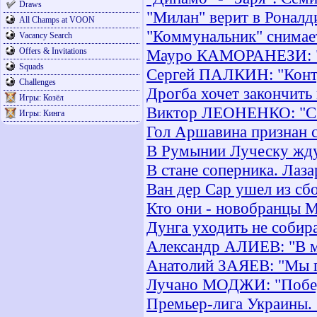
Draws
"Милан" верит в Роналд
All Champs at VOON
"Коммунальник" снимает
Vacancy Search
Offers & Invitations
Мауро КАМОРАНЕЗИ: "Р
Squads
Сергей ПАЛКИН: "Контр
Challenges
Дрогба хочет закончить 
Игры: Козёл
Виктор ЛЕОНЕНКО: "Сб
Игры: Кинга
Гол Аршавина признан 
В Румынии Луческу жду
В стане соперника. Лаз
Ван дер Сар ушел из сбо
Кто они - новобранцы 
Дунга уходить не собир
Александр АЛИЕВ: "В ма
Анатолий ЗАЯЕВ: "Мы п
Лучано МОДЖИ: "Победа
Премьер-лига Украины. 