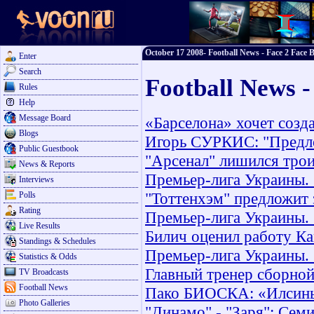
October 17 2008- Football News - Face 2 Face B
Enter
Search
Football News -
Rules
Help
Message Board
«Барселона» хочет созд
Blogs
Игорь СУРКИС: "Предло
Public Guestbook
"Арсенал" лишился трои
News & Reports
Премьер-лига Украины. 
Interviews
"Тоттенхэм" предложит 
Polls
Rating
Премьер-лига Украины. 
Live Results
Билич оценил работу К
Standings & Schedules
Премьер-лига Украины. 
Statistics & Odds
Главный тренер сборной
TV Broadcasts
Football News
Пако БИОСКА: «Илсиньо
Photo Galleries
"Динамо" - "Заря": Сем