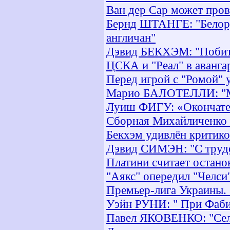
Ван дер Сар может пров
Бернд ШТАНГЕ: "Белорус
англичан"
Дэвид БЕКХЭМ: "Побит
ЦСКА и "Реал" в аванга
Перед игрой с "Ромой" 
Марио БАЛОТЕЛЛИ: "Мн
Луиш ФИГУ: «Окончател
Сборная Михайличенко 
Бекхэм удивлён критико
Дэвид СИМЭН: "С трудо
Платини считает остано
"Аякс" опередил "Челси"
Премьер-лига Украины. 
Уэйн РУНИ: " При Фабио
Павел ЯКОВЕНКО: "Селе