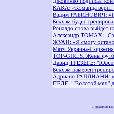
Джовинко подписал кон
КАКА: «Команда верит 
Вадим РАБИНОВИЧ: «Пр
Бекхэм будет тренирова
Роналдо снова выйдет н
Александр ТОМАХ: "Саб
ЖУАН: «Я смогу остан
Матч Украина-Норвегия
TOP-GIRLS. Жены футб
Давид ТРЕЗЕГЕ: "Ювент
Бекхэм намерен трениро
Адриано ГАЛЛИАНИ: «О 
ПЕЛЕ: ""Золотой мяч" д
©
Voon Development