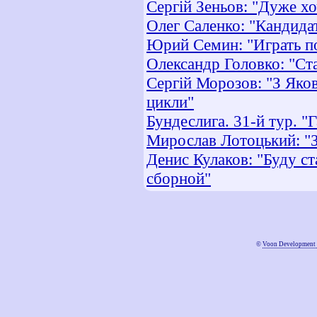
Сергій Зеньов: "Дуже хо
Олег Саленко: "Кандидаті
Юрий Семин: "Играть по 
Олександр Головко: "Ст
Сергій Морозов: "З Яко
цикли"
Бундеслига. 31-й тур. "
Мирослав Лотоцький: "З
Денис Кулаков: "Буду ст
сборной"
©
Voon Development