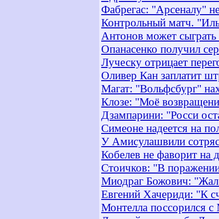
Фабрегас: "Арсеналу" н
Контрольный матч. "Иль
Антонов может сыграть
Опанасенко получил се
Луческу отрицает пере
Оливер Кан заплатит шт
Магат: "Вольфсбург" на
Клозе: "Моё возвращени
Дзампарини: "Росси ост
Симеоне надеется на по
У Амисулашвили сотряс
Кобелев не фаворит на 
Стоичков: "В поражении
Миодраг Божович: "Жале
Евгений Хачериди: "К с
Монтелла поссорился с