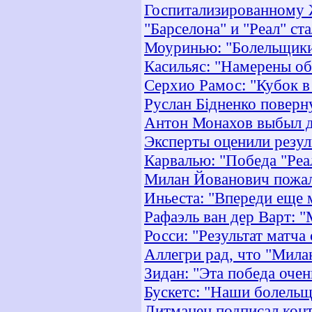
Госпитализированному 
"Барселона" и "Реал" с
Моуринью: "Болельщики 
Касильяс: "Намерены об
Серхио Рамос: "Кубок в
Руслан Бідненко поверну
Антон Монахов выбыл д
Эксперты оценили резул
Карвалью: "Победа "Реа
Милан Йованович пожал
Иньеста: "Впереди еще
Рафаэль ван дер Варт: "
Росси: "Результат матча
Аллегри рад, что "Мила
Зидан: "Эта победа оче
Бускетс: "Наши болельщ
Литманен подписал кон