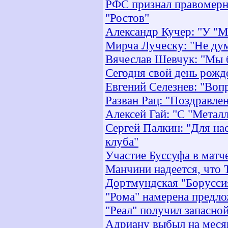
РФС признал правомерн
"Ростов"
Александр Кучер: "У "М
Мирча Луческу: "Не ду
Вячеслав Шевчук: "Мы б
Сегодня свой день рожд
Евгений Селезнев: "Вопр
Разван Рац: "Поздравле
Алексей Гай: "С "Метал
Сергей Палкин: "Для на
клуба"
Участие Буссуфа в матч
Манчини надеется, что 
Дортмундская "Боруссия
"Рома" намерена предло
"Реал" получил запасно
Адриану выбыл на меся