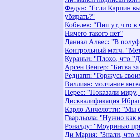
Федун: "Если Карпин выи
убирать?"
Кобелев: "Пишут, что в 
Ничего такого нет"
Даниэл Алвес: "В полуф
Контрольный матч. "Мета
Кураньи: "Плохо, что "
Арсен Венгер: "Битва за
Реднапп: "Горжусь свои
Виллиан: молчание анге
Перес: "Показали миру,
Дисквалификация Ибраг
Карло Анчелотти: "Мы 
Гвардьола: "Нужно как 
Роналду: "Моуринью при
Ди Мария: "Знали, что 