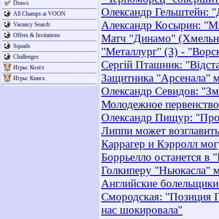
Draws
Олександр Гельштейн: "
All Champs at VOON
Александр Косырин: "М
Vacancy Search
Offers & Invitations
Матч "Динамо" (Хмельни
Squads
"Металлург" (З) - "Ворс
Challenges
Сергій Пташник: "Відста
Игры: Козёл
Защитника "Арсенала" м
Игры: Кинга
Олександр Севидов: "Зм
Молодежное первенство.
Олександр Пищур: "Про
Липпи может возглавить
Каррагер и Кэрролл мог
Боррьелло останется в 
Голкиперу "Ньюкасла" м
Английские болельщик
Смородская: "Позиция П
нас шокировала"