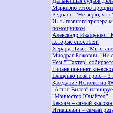
Дальнейшая судьба Дель
Маркизио готов продлит
Реднапп: "Не верю, что 
И. о. главного тренера 
помощником
Александр Иващенко: "К
которые способен"
Херард Пике: "Мы стане
Миодраг Божович: "Не с
Чем "Шахтер" собираетс
Гиоане покинет киевско
Іващенко поза грою – 3 
Заседание Исполкома ФФ
"Астон Вилла" планируе
"Манчестер Юнайтед" –
Бекхэм – самый высоко
Игнашевич – самый резу