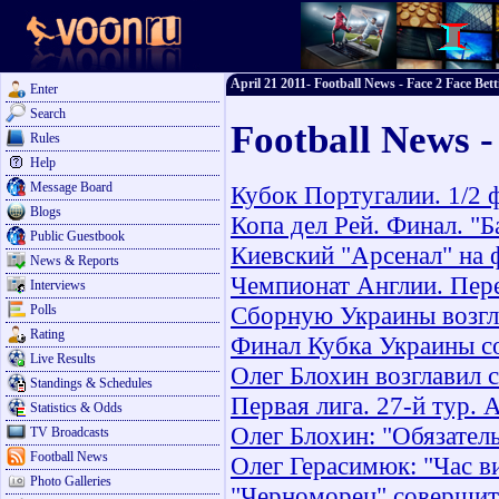
April 21 2011- Football News - Face 2 Face Bett
Enter
Search
Football News -
Rules
Help
Message Board
Кубок Португалии. 1/2 
Blogs
Копа дел Рей. Финал. "Ба
Public Guestbook
Киевский "Арсенал" на 
News & Reports
Чемпионат Англии. Пере
Interviews
Сборную Украины возгл
Polls
Rating
Финал Кубка Украины с
Live Results
Олег Блохин возглавил
Standings & Schedules
Первая лига. 27-й тур. 
Statistics & Odds
Олег Блохин: "Обязател
TV Broadcasts
Football News
Олег Герасимюк: "Час в
Photo Galleries
"Черноморец" совершит