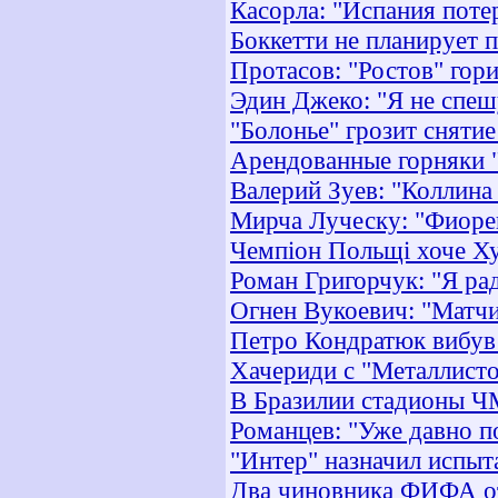
Касорла: "Испания поте
Боккетти не планирует 
Протасов: "Ростов" гори
Эдин Джеко: "Я не спеш
"Болонье" грозит снятие
Арендованные горняки "
Валерий Зуев: "Коллина
Мирча Луческу: "Фиорен
Чемпіон Польщі хоче Ху
Роман Григорчук: "Я ра
Огнен Вукоевич: "Матчи
Петро Кондратюк вибув 
Хачериди с "Металлисто
В Бразилии стадионы Ч
Романцев: "Уже давно п
"Интер" назначил испыт
Два чиновника ФИФА отс