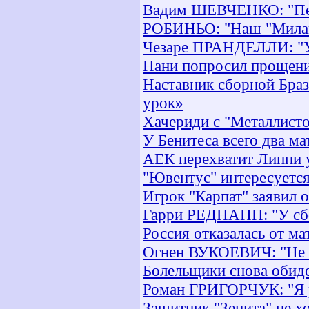
Вадим ШЕВЧЕНКО: "Пере
РОБИНЬО: "Наш "Милан"
Чезаре ПРАНДЕЛЛИ: "У
Нани попросил прощени
Наставник сборной Бра
урок»
Хачериди с "Металлисто
У Бенитеса всего два ма
АЕК перехватит Липпи 
"Ювентус" интересуетс
Игрок "Карпат" заявил 
Гарри РЕДНАПП: "У сб
Россия отказалась от м
Огнен ВУКОЕВИЧ: "Не х
Болельщики снова обид
Роман ГРИГОРЧУК: "Я р
Защитник "Зенита" не х