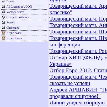
Draws
Товарищеский матч. Арг
All Champs at VOON
классико"
Vacancy Search
Offers & Invitations
Товарищеский матч. Пор
Squads
Товарищеский матч. Анг
Challenges
Товарищеский матч. Шве
Игры: Козёл
Товарищеский матч. Шве
Игры: Кинга
конференция
Товарищеский матч. Рос
Оттмар ХИТЦФЕЛЬД: «И
Украина»
Отбор Евро-2012. Стати
Товарищеский матч. Чех
сказать не успели
Андрей АРШАВИН: "Поч
продавали спиртное!"
Липпи увидел сборную 