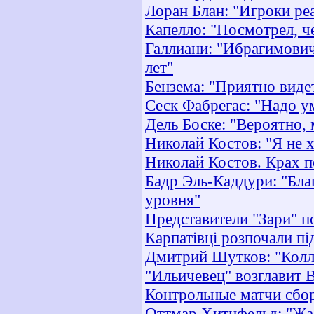
Лоран Блан: "Игроки ре
Капелло: "Посмотрел, ч
Галлиани: "Ибрагимови
лет"
Бензема: "Приятно виде
Сеск Фабрегас: "Надо у
Дель Боске: "Вероятно,
Николай Костов: "Я не х
Николай Костов. Крах п
Бадр Эль-Каддури: "Бла
уровня"
Представители "Зари" п
Карпатівці розпочали пі
Дмитрий Шутков: "Колли
"Ильичевец" возглавит 
Контрольные матчи сбо
Оттмар Хитцфельд: "Жал