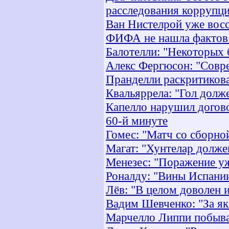
расследования коррупци
Ван Нистелрой уже восс
ФИФА не нашла фактов 
Балотелли: "Некоторых 
Алекс Фергюсон: "Совр
Пранделли раскритикова
Квальяррела: "Гол долже
Капелло нарушил догово
60-й минуте
Гомес: "Матч со сборно
Магат: "Хунтелар долже
Менезес: "Поражение у
Роналду: "Вины Испании
Лёв: "В целом доволен 
Вадим Шевченко: "За як
Марчелло Липпи побыва