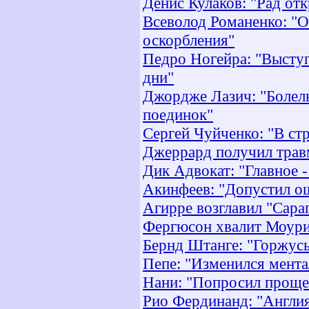
Денис Кулаков: "Рад от
Всеволод Романенко: "Об
оскорбления"
Педро Ногейра: "Выступ
дни"
Джордже Лазич: "Болел
поединок"
Сергей Чуйченко: "В стр
Джеррард получил травм
Дик Адвокат: "Главное -
Акинфеев: "Допустил ош
Агирре возглавил "Сара
Фергюсон хвалит Моури
Бернд Штанге: "Горжусь
Пепе: "Изменился мента
Нани: "Попросил проще
Рио Фердинанд: "Англия