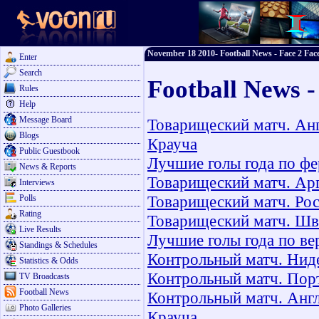
November 18 2010- Football News - Face 2 Face
Enter
Search
Football News 
Rules
Help
Message Board
Товарищеский матч. Анг
Blogs
Крауча
Public Guestbook
Лучшие голы года по ф
News & Reports
Товарищеский матч. Арг
Interviews
Товарищеский матч. Рос
Polls
Rating
Товарищеский матч. Шв
Live Results
Лучшие голы года по в
Standings & Schedules
Контрольный матч. Ниде
Statistics & Odds
Контрольный матч. Порт
TV Broadcasts
Football News
Контрольный матч. Англ
Photo Galleries
Крауча