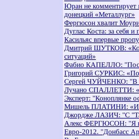
Юран не комментирует 
донецкий «Металлург»
Фергюсон хвалит Моури
Дуглас Коста: за себя и
Касильяс впервые пропу
Дмитрий ШУТКОВ: «Колл
ситуаций»
Фабио КАПЕЛЛО: "Посмо
Григорий СУРКИС: «Пор
Сергей ЧУЙЧЕНКО: "В с
Лучано СПАЛЛЕТТИ: «В 
Эксперт: "Коноплянке о
Мишель ПЛАТИНИ: «Ита
Джордже ЛАЗИЧ: "С "Та
Алекс ФЕРГЮСОН: "Я не
Евро-2012. "Донбасс Ар