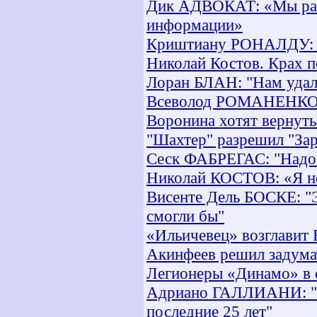
Дик АДВОКАТ: «Мы разо
информации»
Криштиану РОНАЛДУ: "И
Николай Костов. Крах п
Лоран БЛАН: "Нам удало
Всеволод РОМАНЕНКО: 
Воронина хотят вернут
"Шахтер" разрешил "Зар
Сеск ФАБРЕГАС: "Надо 
Николай КОСТОВ: «Я не
Висенте Дель БОСКЕ: "Э
смогли бы"
«Ильичевец» возглавит
Акинфеев решил задумат
Легионеры «Динамо» в 
Адриано ГАЛЛИАНИ: "И
последние 25 лет"