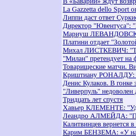
В «Баварии» ждут возвр
La Gazzetta dello Spor
Липпи даст ответ Сурки
Директор "Ювентуса": "
Мариуш ЛЕВАНДОВСКИ: 
Платини отдает "Золото
Михал ЛИСТКЕВИЧ: "Та
"Милан" претендует на 
Товарищеские матчи. В
Криштиану РОНАЛДУ: "
Денис Кулаков. В гонке 
"Ливерпуль" недоволен
Тридцать лет спустя
Хавьер КЛЕМЕНТЕ: "Уди
Леандро АЛМЕЙДА: "По
Калитвинцев вернется 
Карим БЕНЗЕМА: «У нас