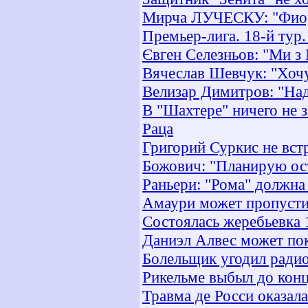
Мирча ЛУЧЕСКУ: "Фиоре
Премьер-лига. 18-й тур
Євген Селезньов: "Ми з
Вячеслав Шевчук: "Хочу
Велизар Димитров: "Над
В "Шахтере" ничего не 
Раца
Григорий Суркис не вст
Божович: "Планирую ост
Раньери: "Рома" должна 
Амаури может пропустит
Состоялась жеребьевка 
Даниэл Алвес может по
Болельщик угодил ради
Рикельме выбыл до конц
Травма де Росси оказала