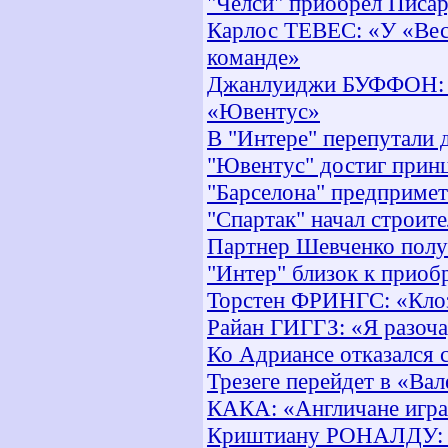
"Челси" приобрел Писа
Карлос ТЕВЕС: «У «Вест
команде»
Джанлуиджи БУФФОН: «Б
«Ювентус»
В "Интере" перепутали 
"Ювентус" достиг принц
"Барселона" предприме
"Спартак" начал строите
Партнер Шевченко полу
"Интер" близок к приоб
Торстен ФРИНГС: «Клоз
Райан ГИГГЗ: «Я разоч
Ко Адриансе отказался 
Трезеге перейдет в «Ва
КАКА: «Англичане игра
Криштиану РОНАЛДУ: «