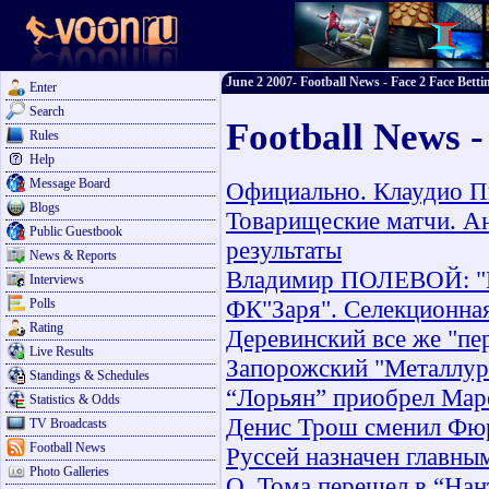
June 2 2007- Football News - Face 2 Face Betti
Enter
Search
Football News -
Rules
Help
Message Board
Официально. Клаудио П
Blogs
Товарищеские матчи. Ан
Public Guestbook
результаты
News & Reports
Владимир ПОЛЕВОЙ: "В
Interviews
ФК"Заря". Селекционная
Polls
Rating
Деревинский все же "пе
Live Results
Запорожский "Металлург
Standings & Schedules
“Лорьян” приобрел Мар
Statistics & Odds
Денис Трош сменил Фю
TV Broadcasts
Football News
Руссей назначен главны
Photo Galleries
О. Тома перешел в “Нан