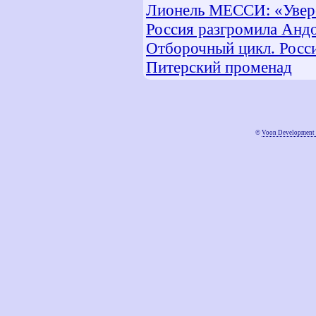
Лионель МЕССИ: «Увере
Россия разгромила Анд
Отборочный цикл. Росси
Питерский променад
©
Voon Development