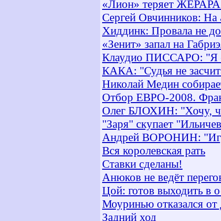
«Лион» теряет ЖЕРАРА
Сергей Овчинников: На
Хиддинк: Провала не д
«Зенит» запал на Габри
Клаудио ПИССАРО: "Я с
КАКА: "Судья не засчит
Николай Медин собирае
Отбор ЕВРО-2008. Фран
Олег БЛОХИН: "Хочу, ч
"Заря" скупает "Ильиче
Андрей ВОРОНИН: "Игру
Вся королевская рать
Ставки сделаны!
Анюков не ведёт перег
Цой: готов выходить в 
Моуринью отказался от
Задний ход