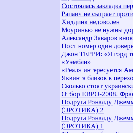
Состоялась закладка пе
Рапаич не сыграет прот
Хиддинк недоволен
Моуринью не нужны дор
Александр Заваров внов
Пост номер один довер
Джон ТЕРРИ: «Я горд те
«Уэмбли»
«Реал» интересуется А
Яквинта близок к перех
Сколько стоят украинск
Отбор ЕВРО-2008. Фран
Подруга Роналду Джемм
(ЭРОТИКА) 2
Подруга Роналду Джемм
(ЭРОТИКА) 1