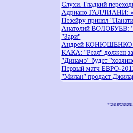
Слухи. Гладкий переход
Адриано ГАЛЛИАНИ: «Ш
Пезейру принял "Панат
Анатолий ВОЛОБУЕВ: "С
"Зари"
Андрей КОНЮШЕНКО: «К
КАКА: "Реал" должен за
"Динамо" будет "хозяин
Первый матч ЕВРО-2012 
"Милан" продаст Джила
©
Voon Development