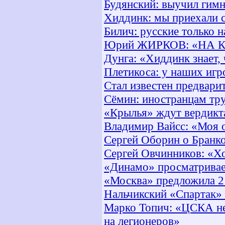
Будянский: выучил гимн
Хиддинк: мы приехали с
Билич: русские только 
Юрий ЖИРКОВ: «НА 
Дунга: «Хиддинк знает, 
Плетикоса: у наших игр
Стал известен предвари
Сёмин: иностранцам тру
«Крылья» ждут вердикт
Владимир Вайсс: «Моя о
Сергей Оборин о Бранко
Сергей Овчинников: «Х
«Динамо» просматривает
«Москва» предложила 2
Нальчикский «Спартак» 
Марко Топич: «ЦСКА не
на легионеров»