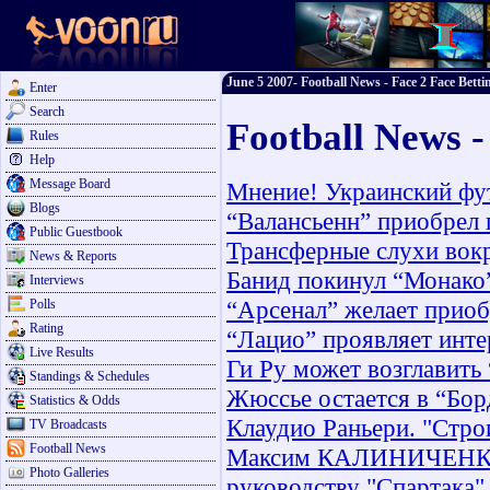
June 5 2007- Football News - Face 2 Face Betti
Enter
Search
Football News -
Rules
Help
Message Board
Мнение! Украинский фу
Blogs
“Валансьенн” приобрел
Public Guestbook
Трансферные слухи вокр
News & Reports
Банид покинул “Монако
Interviews
“Арсенал” желает приоб
Polls
Rating
“Лацио” проявляет инт
Live Results
Ги Ру может возглавить
Standings & Schedules
Жюссье остается в “Бор
Statistics & Odds
Клаудио Раньери. "Стро
TV Broadcasts
Football News
Максим КАЛИНИЧЕНКО: 
Photo Galleries
руководству "Спартака"