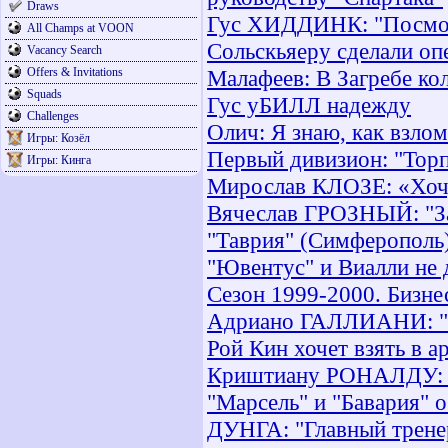
Draws
Гус ХИДДИНК: "Посмотр
All Champs at VOON
Сольскьяеру сделали оп
Vacancy Search
Offers & Invitations
Малафеев: В Загребе ко
Squads
Гус уБИЛЛ надежду
Challenges
Олич: Я знаю, как взло
Игры: Козёл
Первый дивизион: "Торп
Игры: Кинга
Мирослав КЛОЗЕ: «Хочу
Вячеслав ГРОЗНЫЙ: "Зав
"Таврия" (Симферополь
"Ювентус" и Виалли не 
Сезон 1999-2000. Бизне
Адриано ГАЛЛИАНИ: "Гл
Рой Кин хочет взять в 
Криштиану РОНАЛДУ: "
"Марсель" и "Бавария" 
ДУНГА: "Главный трене