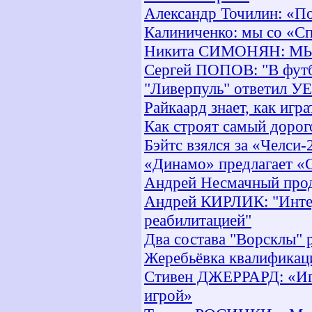
Александр Точилин: «П
Калиниченко: мы со «С
Никита СИМОНЯН: М
Сергей ПОПОВ: "В футбо
"Ливерпуль" ответил У
Райкаард знает, как игр
Как строят самый дорог
Бэйтс взялся за «Челси-
«Динамо» предлагает «С
Андрей Несмачный прод
Андрей КИРЛИК: "Интер
реабилитацией"
Два состава "Ворсклы" 
Жеребьёвка квалификац
Стивен ДЖЕРРАРД: «Иг
игрой»