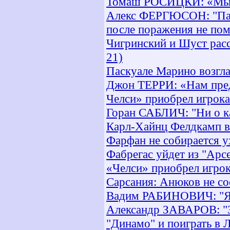
Томаш РОСИЦКИ: «Мы 
Алекс ФЕРГЮСОН: "Пара
после поражения не по
Чигринский и Шуст расс
21)
Паскуале Марино возгла
Джон ТЕРРИ: «Нам пре
Челси» приобрел игро
Горан САБЛИЧ: "Ни о ка
Карл-Хайнц Фелдкамп во
Фарфан не собирается 
Фабрегас уйдет из "Арс
«Челси» приобрел игр
Сарсания: Анюков не со
Вадим РАБИНОВИЧ: "Я н
Александр ЗАВАРОВ: "З
"Динамо" и поиграть в 