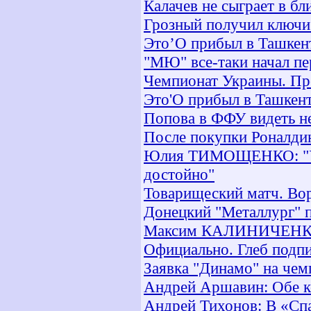
Калачев не сыграет в б
Грозный получил ключи
Это’О прибыл в Ташкен
"МЮ" все-таки начал пе
Чемпионат Украины. Пре
Это'О прибыл в Ташкент
Попова в ФФУ видеть не
После покупки Роналди
Юлия ТИМОЩЕНКО: "Ук
достойно"
Товарищеский матч. Во
Донецкий "Металлург" 
Максим КАЛИНИЧЕНКО: 
Официально. Глеб подпи
Заявка "Динамо" на чем
Андрей Аршавин: Обе к
Андрей Тихонов: В «Спа