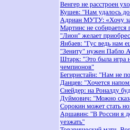
Венгер не расстроен ух
Кушев: "Нам удалось док
Адриан МУТУ: «Хочу за
Мартинс не собирается 
"Лион" желает приобрес
Янбаев: "Гус ведь нам е
"Зениту" нужен Пабло 
Штарк: "Это была игра 
чемпионов"
Бегиристайн: "Нам не п
Данцев: "Хочется напом
Снейдер: на Роналду бу
Дуймович: "Можно сказа
Сорокин может стать н
Аршавин: "В России я д
уезжать"
Товарищеский матч. Вор