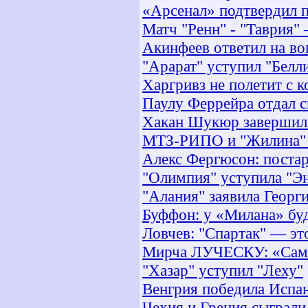
«Арсенал» подтвердил 
Матч "Ренн" - "Таврия" 
Акинфеев ответил на во
"Арарат" уступил "Белл
Харгривз не полетит с 
Паулу Феррейра отдал с
Хакан Шукюр завершил 
МТЗ-РИПО и "Жилина" 
Алекс Фергюсон: постар
"Олимпия" уступила "Э
"Алания" заявила Георги
Буффон: у «Милана» бу
Ловчев: "Спартак" — эт
Мирча ЛУЧЕСКУ: «Самые
"Хазар" уступил "Леху"
Венгрия победила Испа
Чехия и Греция сыграли