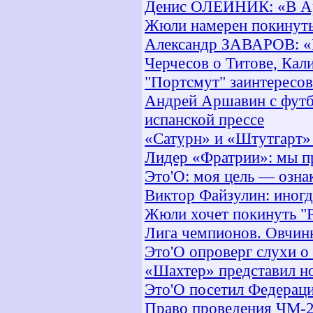
Денис ОЛЕЙНИК: «В Арс
Жюли намерен покинуть
Александр ЗАВАРОВ: «
Черчесов о Титове, Кал
"Портсмут" заинтересов
Андрей Аршавин с футб
испанской прессе
«Сатурн» и «Штутгарт» 
Лидер «Фратрии»: мы пр
Это'О: моя цель — озна
Виктор Файзулин: иногд
Жюли хочет покинуть "
Лига чемпионов. Овчин
Это'О опроверг слухи о
«Шахтер» представил н
Это'О посетил Федерац
Право проведения ЧМ-2