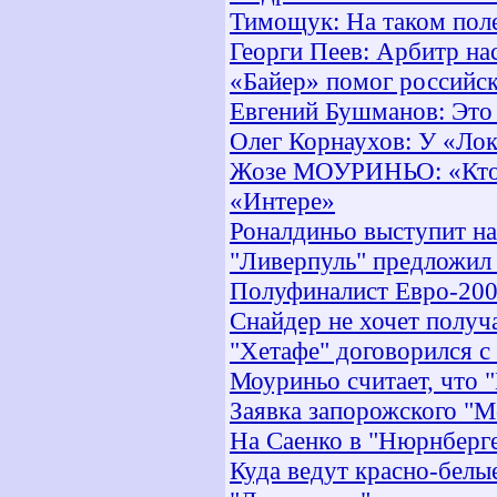
Тимощук: На таком поле
Георги Пеев: Арбитр на
«Байер» помог российс
Евгений Бушманов: Это 
Олег Корнаухов: У «Лок
Жозе МОУРИНЬО: «Кто н
«Интере»
Роналдиньо выступит н
"Ливерпуль" предложил 
Полуфиналист Евро-200
Снайдер не хочет получ
"Хетафе" договорился с
Моуриньо считает, что 
Заявка запорожского "М
На Саенко в "Нюрнберге
Куда ведут красно-белы