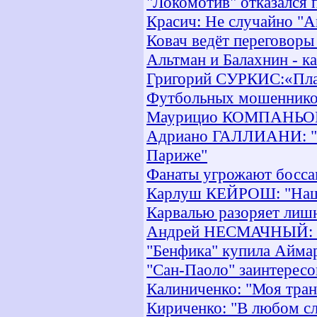
"Локомотив" отказался 
Красич: Не случайно "А
Ковач ведёт переговоры
Альтман и Балахнин - к
Григорий СУРКИС:«Плат
Футбольных мошеннико
Маурицио КОМПАНЬОНИ:
Адриано ГАЛЛИАНИ: "Ве
Париже"
Фанаты угрожают босса
Карлуш КЕЙРОШ: "Наша 
Карвалью разоряет лиш
Андрей НЕСМАЧНЫЙ: "Кт
"Бенфика" купила Аймара
"Сан-Паоло" заинтересо
Калиниченко: "Моя тран
Кириченко: "В любом сл