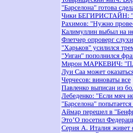
"Барселона" готова сде
Чики БЕГИРИСТАЙН: "П
Рахимов: "Нужно прове
Калимуллин выбыл на н
Флетчер опроверг слух
"Харьков" усилился тр
"Уиган" пополнился фр
Мирон МАРКЕВИЧ: "Пл
Луи Саа может оказатьс
Черчесов: виноваты все
Павленко выписан из б
Лебеденко: "Если мяч не
"Барселона" попытается
Аймар перешел в "Бенф
Это’О посетил Федерац
Серия А. Италия живет