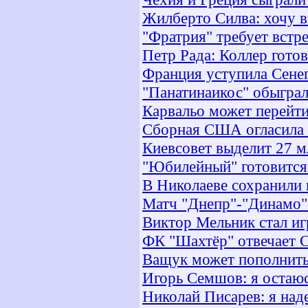
Жилберто Силва: хочу в
"Фратрия" требует встр
Петр Рада: Коллер гото
Франция уступила Сене
"Панатинаикос" обыграл
Карвальо может перейти
Сборная США огласила 
Киевсовет выделит 27 
"Юбилейный" готовится 
В Николаеве сохранили
Матч "Днепр"-"Динамо"
Виктор Мельник стал и
ФК "Шахтёр" отвечает 
Ващук может пополнить
Игорь Семшов: я остаю
Николай Писарев: я над