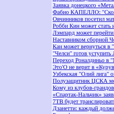
Заявка донецкого «Мета
Фабио КАПЕЛЛО: "Скола
Овчинников посетил ма
Робби Кин может стать 
Лэмпард может перейти 
Наставником сборной Че
Кан может вернуться в 
"Челси" готов уступить 
Переход Роналдиньо в "
Это'О не верит в «Курув
Узбекская "Олий лига" 
Полузащитник ЦСКА мо
Кому из клубов-грандо
«Спартак-Нальчик» зая
7ТВ будет транслироват
Дзанетти: каждый долже