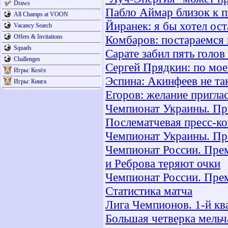
Draws
Пабло Аймар близок к 
All Champs at VOON
Йиранек: я бы хотел ост
Vacancy Search
Offers & Invitations
Комбаров: постараемся 
Squads
Сарате забил пять голов
Challenges
Сергей Прядкин: по мое
Игры: Козёл
Эспина: Акинфеев не та
Игры: Кинга
Егоров: желание приглас
Чемпионат Украины. Прем
Послематчевая пресс-к
Чемпионат Украины. Прем
Чемпионат России. Пре
и Реброва теряют очки
Чемпионат России. Прем
Статистика матча
Лига Чемпионов. 1-й кв
Большая четверка мельч