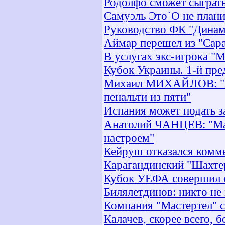
Родолфо сможет сыграть
Самуэль Это`О не плани
Руководство ФК "Динам
Аймар перешел из "Сара
В услугах экс-игрока "
Кубок Украины. 1-й пре
Михаил МИХАЙЛОВ: "Не
пенальти из пяти"
Испания может подать з
Анатолий ЧАНЦЕВ: "Ма
настроем"
Кейруш отказался комм
Карагандинский "Шахте
Кубок УЕФА совершил 
Билялетдинов: никто не
Компания "Мастертел" 
Калачев, скорее всего, 