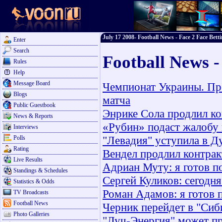
July 17 2008- Football News - Face 2 Face Bett
Enter
Search
Football News -
Rules
Help
Message Board
Чемпионат Украины. Прем
Blogs
матча
Public Guestbook
Энрике Сола продлил ко
News & Reports
«Рубин» подаст жалобу 
Interviews
"Левадия" уступила в Д
Polls
Rating
Вендел продлил контракт
Live Results
Адриан Муту: я готов п
Standings & Schedules
Сергей Куликов: сегодн
Statistics & Odds
Роман Адамов: я готов 
TV Broadcasts
Football News
Черник перейдет в "Сиб
Photo Galleries
"Луч-Энергия" может п