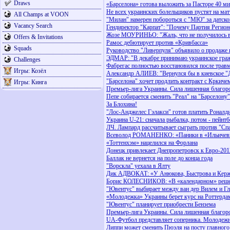
Draws
«Барселона» готова выложить за Пасторе 40 м
Не всех украинских болельщиков пустят на ма
All Champs at VOON
"Милан" намерен побороться с "МЮ" за датско
Vacancy Search
Гендиректор "Карпат": "Почему Партия Регион
Жозе МОУРИНЬО: "Жаль, что не получилось в
Offers & Invitations
Рамос дебютирует против «Кривбасса»
Squads
Руководство "Ливерпуля" объявило о продаже 
ЭДМАР: "В декабре принимаю украинское гра
Challenges
Фабрегас полностью восстановился после трав
Игры: Козёл
Александр АЛИЕВ: "Вернулся бы в киевское "
"Барселона" хочет продлить контракт с Кркиче
Игры: Кинга
Премьер-лига Украины. Сила лишенная благор
Пепе собирается сменить "Реал" на "Барселону"
За Блохина!
"Лос-Анджелес Гэлакси" готов платить Роналди
Украина U-21: сначала рыбалка, потом - пейнт
ЛЧ. Лампард рассчитывает сыграть против "Сп
Всеволод РОМАНЕНКО: «Паники в «Ильичевц
«Тоттенхэм» нацелился на Форлана
Донецк привлекает Днепропетровск к Евро-201
Баллак не вернется на поле до конца года
"Ворскла" уехала в Ялту
Дик АДВОКАТ: «У Анюкова, Быстрова и Кержа
Борис КОЛЕСНИКОВ: «В «календарном» решен
"Ювентус" выбирает между ван дер Вилем и 
«Молодежка» Украины берет курс на Роттерда
"Ювентус" планирует приобрести Бензема
Премьер-лига Украины. Сила лишенная благор
UA-Футбол представляет соперника. Молодежн
Липпи может сменить Пюэля на посту главного