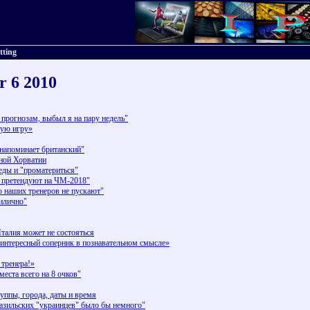
tting
r 6 2010
огнозам, выбыл я на пару недель"
ую игру»
напоминает британский"
ной Хорватии
ды и "проматериться"
 претендуют на ЧМ-2018"
наших тренеров не пускают"
рилично"
талия может не состояться
нтересный соперник в познавательном смысле»
тренера!»
ста всего на 8 очков"
уппы, города, даты и время
зильских "украинцев" было бы немного"