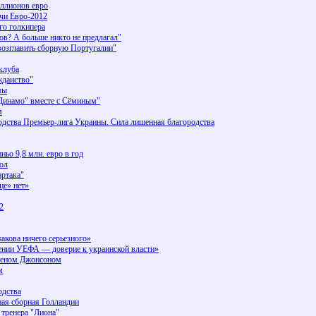
иллионов евро
тчи Евро-2012
го голкипера
ов? А больше никто не предлагал"
озглавить сборную Португалии"
клуба
жданство"
мы
Динамо" вместе с Сёминым"
м
одства Премьер-лига Украины. Сила лишенная благородства
ньо 9,8 млн. евро в год
бол
артака"
е» нет»
2
кова ничего серьезного»
ии УЕФА — доверие к украинской власти»
Гленом Джонсоном
м
одства
ая сборная Голландии
 тренера "Лиона"