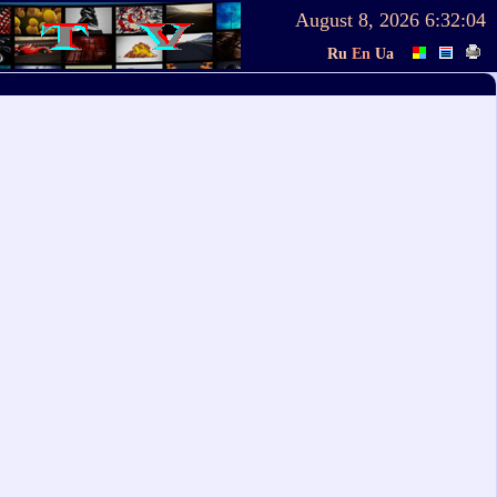
August 8, 2026
6:32:04
Ru
En
Ua