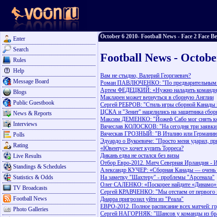
October 6 2010- Football News - Face 2 Face Be
Enter
Search
Football News - Octobe
Rules
Help
Вам не стыдно, Валерий Георгиевич?
Message Board
Роман ПАВЛЮЧЕНКО: "По предварительным пр
Артем ФЕДЕЦКИЙ: «Нужно наладить командн
Blogs
Макларен может вернуться в сборную Англии
Public Guestbook
Сергей РЕБРОВ: "Стиль игры сборной Канады 
ЦСКА и "Зенит" нацелились на защитника сбор
News & Reports
Максим ДЕМЕНКО: "Йожеф Сабо мог снять ке
Interviews
Вячеслав КОЛОСКОВ: "На сегодня три заявки
Вяческав ГРОЗНЫЙ: "В Италию или Германию 
Polls
Эдуардо о Вукоевиче: "Просто меня ударил, п
Rating
«Ювентус» хочет купить Торреса?
Дикань едва не остался без визы
Live Results
Отбор Евро-2012. Матч Северная Ирландия - И
Standings & Schedules
Александр КУЧЕР: «Сборная Канады — очень и
Statistics & Odds
На заметку "Шахтеру" - проблемы "Арсенала"
Олег САЛЕНКО: «Поскорее найдите «Динамо» 
TV Broadcasts
Сергей КРАВЧЕНКО: "Мы отстаем от первого ме
Football News
Диарра пригрозил уйти из "Реала"
ЕВРО-2012. Полное расписание всех матчей: гр
Photo Galleries
Сергей НАГОРНЯК: "Шансов у команды из бра