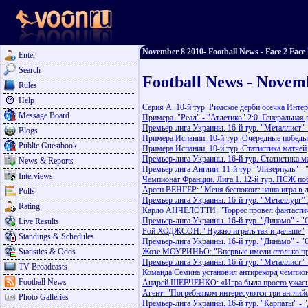
November 8 2010- Football News - Face 2 Face 
Enter
Search
Football News - Novem
Rules
Help
Серия А. 10-й тур. Римское дерби осечка Интер
Message Board
Примера. "Реал" - "Атлетико" 2:0. Генеральная
Премьер-лига Украины. 16-й тур. "Металлист" 
Blogs
Примера Испании. 10-й тур. Очередные победы
Public Guestbook
Примера Испании. 10-й тур. Статистика матчей
Премьер-лига Украины. 16-й тур. Статистика м
News & Reports
Премьер-лига Англии. 11-й тур. "Ливерпуль" -
Interviews
Чемпионат Франции. Лига 1. 12-й тур. ПСЖ поб
Арсен ВЕНГЕР: "Меня беспокоит наша игра в 
Polls
Премьер-лига Украины. 16-й тур. "Металлург" 
Rating
Карло АНЧЕЛОТТИ: "Торрес провел фантастич
Премьер-лига Украины. 16-й тур. "Динамо" - 
Live Results
Рой ХОДЖСОН: "Нужно играть так и дальше"
Standings & Schedules
Премьер-лига Украины. 16-й тур. "Динамо" - 
Statistics & Odds
Жозе МОУРИНЬО: "Впервые имели столько про
Премьер-лига Украины. 16-й тур. "Металлист" 
TV Broadcasts
Команда Семина установил антирекорд чемпио
Football News
Андрей ШЕВЧЕНКО: «Игра была просто ужас
Агент: "Погребняком интересуются три англий
Photo Galleries
Премьер-лига Украины. 16-й тур. "Карпаты" - 