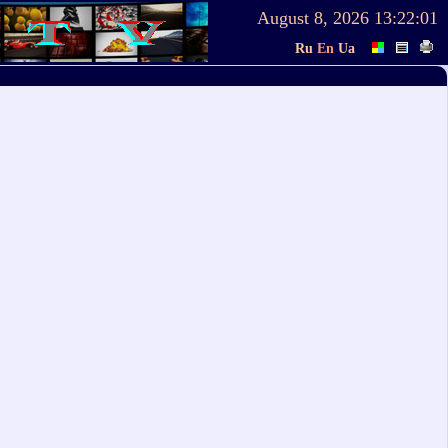
August 8, 2026
13:22:01
Ru
En
Ua