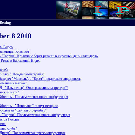
Betting
ber 8 2010
а. Видео
 репетиция Класико?
- "Таврия". Крымчане берут реванш в «красный день календаря»
 Реала и Барселоны. Видео
атчей
 "Челси". Нежданно-негаданно
еждает "Марсель", а "Брест" продолжает лидировать
домашних матчах"
Д - "Ильичевец". Они сражались за тренера?!
еский матч"
"Оболонь". Послематчевая пресс-конференция
"Оболонь". "Пивовары" пишут историю
блем на "Сантьяго Бернабеу"
- "Таврия". Послематчевая пресс-конференция
натов России
ная»
ских клуба"
"Днепр". Послематчевая пресс-конференция