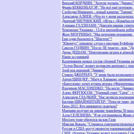
Виталий БОРДИЯН: "Хотели догнать "Динамо"
Франц БЕККЕНБАУЭР: "Не всё ещё потеряно, н
Слободан Маркович – новый капитан "Таврии"
Александр АЛИЕВ: «Что-то у меня разладилось
Дмитрий ЧИГРИНСКИЙ: «Игра с «Кривбассом»
Адриано ГАЛЛИАНИ: "Доволен нашим стартом
Чемпионат Украины - 13-й в европейском рейти
Жозе МОУРИНЬО: "Мы потерпим поражение, но
Еще один бразилец в "Шахтере"?
"Ювентус" опроверг слухи о продаже Буффона
Самсон ГОДВИН: "После ЛЕ тяжело - вон, "Ди
Дидье ДЕШАМ: "Невозможно играть в атмосфе
Наши за границей
Калитвинцев назвал состав сборной Украины н
"Астон Вилла" может подписать контракт с че
Злой рок вратарей "Динамо"
Стивен ДЖЕРРАРД: "У меня были возможности
Антон ШИНДЕР: "Матч в Харькове запомнится
«Барселона» хочет купить игрока «Фиорентины
Владимир МАСЛАЧЕНКО: "На месте "Динамо" 
Алекс ФЕРГЮСОН: "Удачный старт "Сити" - уг
Aлександр ГЛАДКИЙ: "Нас подвела реализаци
Бастиан ШВАЙНШТАЙГЕР: "Пока не знаю, прод
Евро-2012. Кто инициатор скандала?
Манчини получит на зимние трансферы 50 мил
Алла СЕЛЕЗНЕВА: "Я не отговаривала Женю о
Мюллер тоже обиделся на ван Галя
Максим Коваль: "Стараюсь совершенствоватьс
Россия и США могут провести товарищеский м
СМИ: сборную Украины может возглавить Се