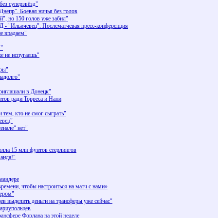
ез суперзвёзд"
Днепр". Боевая ничья без голов
 но 150 голов уже забил"
 Д - "Ильичевец". Послематчевая пресс-конференция
не впадаем"
!"
е не испугаешь"
гры"
надолго"
иглашали в Донецк"
нтов ради Торреса и Нани
тем, кто не смог сыграть"
евец"
нале" нет"
олла 15 млн фунтов стерлингов
анда!"
лмандере
мени, чтобы настроиться на матч с нами»
тером"
 выделить деньги на трансферы уже сейчас"
мариупольцев
рансфере Форлана на этой неделе