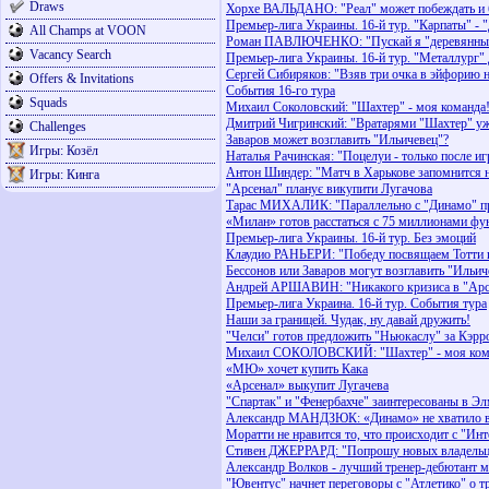
Draws
Хорхе ВАЛЬДАНО: "Реал" может побеждать и б
Премьер-лига Украины. 16-й тур. "Карпаты" - "
All Champs at VOON
Роман ПАВЛЮЧЕНКО: "Пускай я "деревянный",
Vacancy Search
Премьер-лига Украины. 16-й тур. "Металлург"
Сергей Сибиряков: "Взяв три очка в эйфорию 
Offers & Invitations
События 16-го тура
Squads
Михаил Соколовский: "Шахтер" - моя команда
Дмитрий Чигринский: "Вратарями "Шахтер" уж
Challenges
Заваров может возглавить "Ильичевец"?
Игры: Козёл
Наталья Рачинская: "Поцелуи - только после и
Антон Шиндер: "Матч в Харькове запомнится 
Игры: Кинга
"Арсенал" планує викупити Лугачова
Тарас МИХАЛИК: "Параллельно с "Динамо" пр
«Милан» готов расстаться с 75 миллионами фу
Премьер-лига Украины. 16-й тур. Без эмоций
Клаудио РАНЬЕРИ: "Победу посвящаем Тотти и 
Бессонов или Заваров могут возглавить "Ильич
Андрей АРШАВИН: "Никакого кризиса в "Арсе
Премьер-лига Украина. 16-й тур. События тура
Наши за границей. Чудак, ну давай дружить!
"Челси" готов предложить "Ньюкаслу" за Кэрр
Михаил СОКОЛОВСКИЙ: "Шахтер" - моя ком
«МЮ» хочет купить Кака
«Арсенал» выкупит Лугачева
"Спартак" и "Фенербахче" заинтересованы в Э
Александр МАНДЗЮК: «Динамо» не хватило вре
Моратти не нравится то, что происходит с "Ин
Стивен ДЖЕРРАРД: "Попрошу новых владельцев
Александр Волков - лучший тренер-дебютант 
"Ювентус" начнет переговоры с "Атлетико" о т