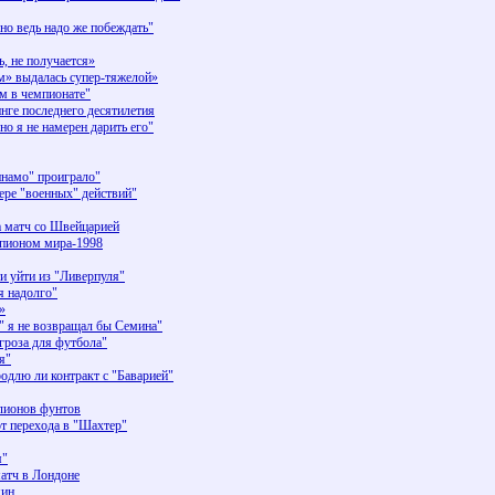
о ведь надо же побеждать"
, не получается»
 выдалась супер-тяжелой»
 в чемпионате"
нге последнего десятилетия
 я не намерен дарить его"
намо" проиграло"
ре "военных" действий"
а матч со Швейцарией
мпионом мира-1998
 уйти из "Ливерпуля"
 надолго"
»
я не возвращал бы Семина"
роза для футбола"
я"
лю ли контракт с "Баварией"
лионов фунтов
т перехода в "Шахтер"
я"
атч в Лондоне
мин