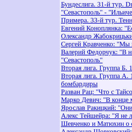
Бундеслига. 31-й тур. D
"Севастополь" - "Ильич
Примера. 33-й тур. Тен
Евгений Коноплянка: "Е
Олександр Жабокрицьки
Сергей Кравченко: "Мы 
Валерий Федорчук: "В 
"Севастополь"
Вторая лига. Группа Б. 
Вторая лига. Группа A. 
бомбардиры
Разван Рац: "Что с Тай
Марко Девич: "В конце 
Ярослав Ракицкий: "Они
Алекс Тейшейра: "Я не 
Шевченко и Матюхин о 
Александр Шовковский: 