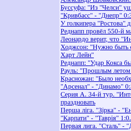
Буссуфа: "Из "Челси" у
"Кривбасс" - "Днепр" 0:
У голкипера "Ростова" 
Реднапп провёл 550-й ма
Леонардо верит, что "И
Ходжсон: "Нужно быть о
Харт Лейн"
Реднапп: "Удар Кокса б
Рауль: "Прошлым летом
Красножан: "Было необх
"Арсенал" - "Динамо" 0:
Серия А. 34-й тур. "Инт
праздновать
Перша ліга. "Зірка" - "Е
"Карпати" - "Таврія" 1:0
Первая лига. "Сталь" - 