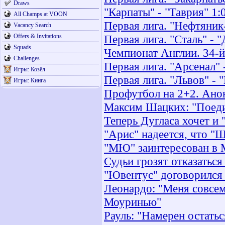
Draws
"Карпаты" - "Таврия" 1:
All Champs at VOON
Первая лига. "Нефтяник-
Vacancy Search
Offers & Invitations
Первая лига. "Сталь" - "
Squads
Чемпионат Англии. 34-й
Challenges
Первая лига. "Арсенал" 
Игры: Козёл
Первая лига. "Львов" - "
Игры: Кинга
Профутбол на 2+2. Анон
Максим Шацких: "Поеди
Теперь Дугласа хочет и 
"Арис" надеется, что "Ш
"МЮ" заинтересован в 
Судьи грозят отказатьс
"Ювентус" договорился 
Леонардо: "Меня совсем
Моуринью"
Рауль: "Намерен остатьс