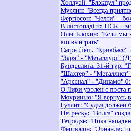
Холлуэй: "Блэкпул" прод
Муслин: "Всегда приятно
Фергюсон: "Челси" – бо
В листопаді на НСК – м
Олег Блохин: "Если мы 
его выиграть"
Carpe diem. "Кривбасс" 
"Заря" - "Металлург" (Д
Бундеслига. 31-й тур. "
"Шахтер" - "Металлист" 
"Арсенал" - "Динамо" 0:
О'Лири уволен c поста 
Моуринью: "Я вернусь в
Гуллит: "Судья должен 
Петреску: "Волга" созд
Тетрадзе: "Пока нападе
Фергюсон: "Эрнандес п