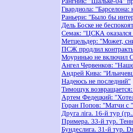
Рангник: "Шальке-04" п
Гвардиола: "Барселона:
Раньери: "Было бы интер
Дель Боске не беспокоя
Семак: "ЦСКА оказался 
Метцельдер: "Может, сн
ПСЖ продлил контракты
Моуринью не включил Се
Ангел Червенков: "Наше
Андрей Кива: "Ильичевц
Надеюсь не последний"
Тимощук возвращается:
Артем Федецкий: "Хотел
Горан Попов: "Матчи с 
Друга ліга. 16-й тур (гр
Примера. 33-й тур. Тен
Бундеслига. 31-й тур. D