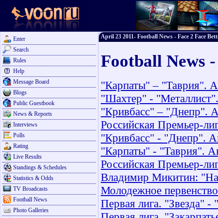
April 23 2011- Football News - Face 2 Face Bett
Enter
Search
Football News -
Rules
Help
Message Board
"Карпаты" – "Таврия". 
Blogs
"Шахтер" - "Металлист"
Public Guestbook
"Кривбасс" – "Днепр". 
News & Reports
Российская Премьер-лиг
Interviews
"Кривбасс" - "Днепр". 
Polls
Rating
"Карпаты" - "Таврия". А
Live Results
Российская Премьер-лига
Standings & Schedules
Владимир Микитин: "На
Statistics & Odds
Молодежное первенство. 
TV Broadcasts
Football News
Первая лига. "Звезда" - 
Photo Galleries
Первая лига. "Закарпать