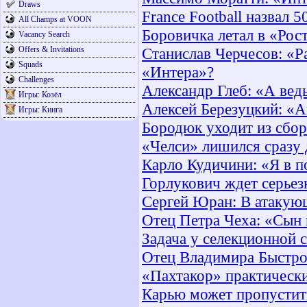
Draws
France Football назвал 5
All Champs at VOON
Боровичка летал в «Рос
Vacancy Search
Offers & Invitations
Станислав Черчесов: «Р
Squads
«Интера»?
Challenges
Александр Глеб: «А вед
Игры: Козёл
Алексей Березуцкий: «А
Игры: Кинга
Бородюк уходит из сбо
«Челси» лишился сразу 
Карло Кудичини: «Я в п
Горлукович ждет серье
Сергей Юран: В атакующ
Отец Петра Чеха: «Сын 
Задача у селекционной 
Отец Владимира Быстров
«Пахтакор» практическ
Карью может пропустит