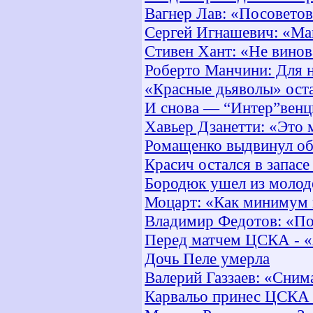
Вагнер Лав: «Посоветов
Сергей Игнашевич: «Ма
Стивен Хант: «Не винов
Роберто Манчини: Для н
«Красные дьяволы» оста
И снова — “Интер”венц
Хавьер Дзанетти: «Это 
Ромащенко выдвинул об
Красич остался в запасе
Бородюк ушел из молод
Моцарт: «Как минимум 
Владимир Федотов: «По
Перед матчем ЦСКА - «
Дочь Пеле умерла
Валерий Газзаев: «Сни
Карвальо принес ЦСКА 