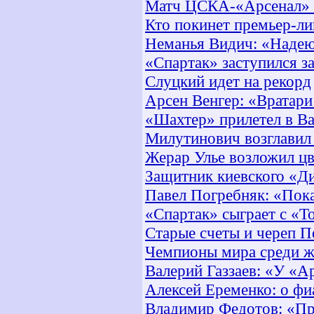
Матч ЦСКА-«Арсенал» п
Кто покинет премьер-ли
Неманья Видич: «Надею
«Спартак» заступился з
Слуцкий идет на рекорд
Арсен Венгер: «Вратари
«Шахтер» прилетел в Ва
Милутинович возглавил
Жерар Улье возложил ц
Защитник киевского «Д
Павел Погребняк: «Пока
«Спартак» сыграет с «Т
Старые счеты и череп П
Чемпионы мира среди ж
Валерий Газзаев: «У «А
Алексей Еременко: о фи
Владимир Федотов: «Пр