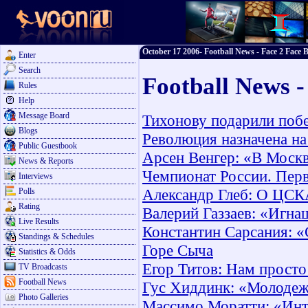
October 17 2006- Football News - Face 2 Face B
Enter
Search
Football News -
Rules
Help
Message Board
Тихонову подарили поб
Blogs
Революция назначена на
Public Guestbook
Арсен Венгер: «В Москв
News & Reports
Чемпионат России. Пер
Interviews
Александр Глеб: О ЦСК
Polls
Rating
Валерий Газзаев: «Игна
Live Results
Константин Сарсания: «
Standings & Schedules
Горе Сыча
Statistics & Odds
Егор Титов: Нам просто
TV Broadcasts
Football News
Гус Хиддинк: «Молодеж
Photo Galleries
Массимо Моратти: «Инт