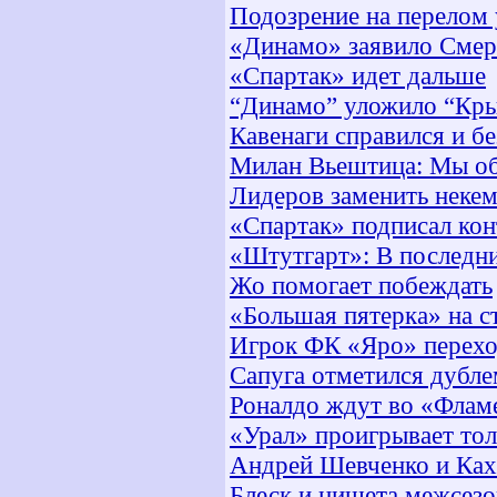
Подозрение на перелом 
«Динамо» заявило Смер
«Спартак» идет дальше
“Динамо” уложило “Кр
Кавенаги справился и б
Милан Вьештица: Мы об
Лидеров заменить неке
«Спартак» подписал кон
«Штутгарт»: В последн
Жо помогает побеждать
«Большая пятерка» на с
Игрок ФК «Яро» перехо
Сапуга отметился дубл
Роналдо ждут во «Флам
«Урал» проигрывает то
Андрей Шевченко и Каха
Блеск и нищета межсезо