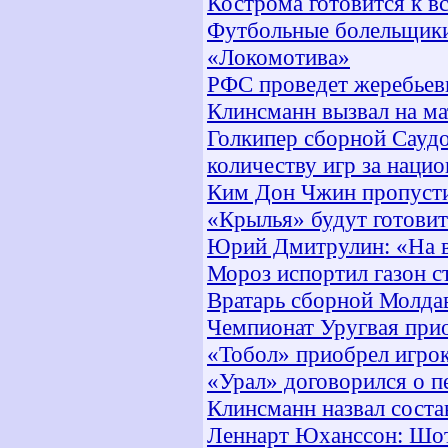
Кострома готовится к в
Футбольные болельщики
«Локомотива»
РФС проведет жеребьев
Клинсманн вызвал на м
Голкипер сборной Саудо
количеству игр за наци
Ким Дон Чжин пропусти
«Крылья» будут готовит
Юрий Дмитрулин: «На в
Мороз испортил газон с
Вратарь сборной Молдав
Чемпионат Уругвая прио
«Тобол» приобрел игро
«Урал» договорился о 
Клинсманн назвал сост
Леннарт Юханссон: Шот