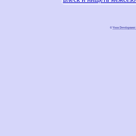
©
Voon Development