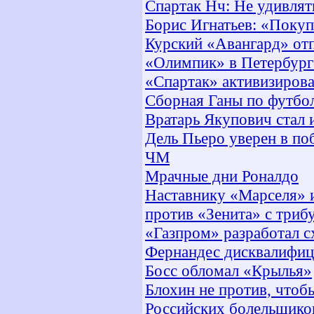
Спартак Нч: Не удивлять
Борис Игнатьев: «Покуп
Курский «Авангард» от
«Олимпик» в Петербург
«Спартак» активизиров
Сборная Ганы по футбол
Вратарь Якупович стал
Дель Пьеро уверен в по
ЧМ
Мрачные дни Роналдо
Наставнику «Марселя» и
против «Зенита» с триб
«Газпром» разработал 
Фернандес дисквалифи
Босс обломал «Крылья»
Блохин не против, чтоб
Российских болельщико