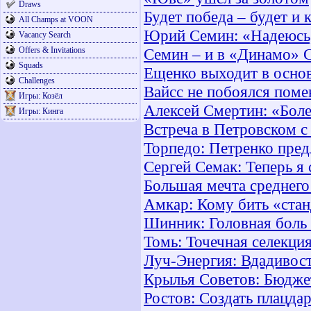
Draws
Будет победа – будет и 
All Champs at VOON
Юрий Семин: «Надеюсь,
Vacancy Search
Offers & Invitations
Семин – и в «Динамо» 
Squads
Ещенко выходит в основ
Challenges
Вайсс не побоялся поме
Игры: Козёл
Алексей Смертин: «Бол
Игры: Кинга
Встреча в Петровском с
Торпедо: Петренко пре
Сергей Семак: Теперь я
Большая мечта среднего
Амкар: Кому бить «ста
Шинник: Головная боль 
Томь: Точечная селекци
Луч-Энергия: Вдадивос
Крылья Советов: Бюдже
Ростов: Создать плацда