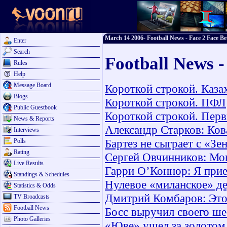
March 14 2006- Football News - Face 2 Face Be
Enter
Search
Football News 
Rules
Help
Message Board
Короткой строкой. Каза
Blogs
Короткой строкой. ПФЛ
Public Guestbook
Короткой строкой. Пер
News & Reports
Александр Старков: Ков
Interviews
Бартез не сыграет с «Зе
Polls
Rating
Сергей Овчинников: Мог
Live Results
Гарри О’Коннор: Я прие
Standings & Schedules
Нулевое «миланское» д
Statistics & Odds
Дмитрий Комбаров: Это 
TV Broadcasts
Football News
Босс выручил своего ш
Photo Galleries
«Юве» ушел за золотом