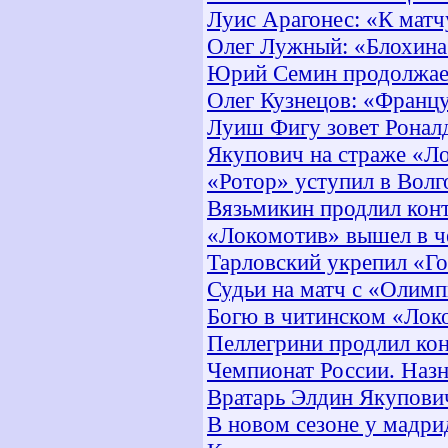
Луис Арагонес: «К матч
Олег Лужный: «Блохина
Юрий Семин продолжает
Олег Кузнецов: «Францу
Луиш Фигу зовет Ронал
Якупович на страже «Л
«Ротор» уступил в Волг
Вязьмикин продлил кон
«Локомотив» вышел в ч
Тарловский укрепил «Г
Судьи на матч с «Олим
Богю в читинском «Лок
Пеллегрини продлил ко
Чемпионат России. Назн
Вратарь Элдин Якупови
В новом сезоне у мадри