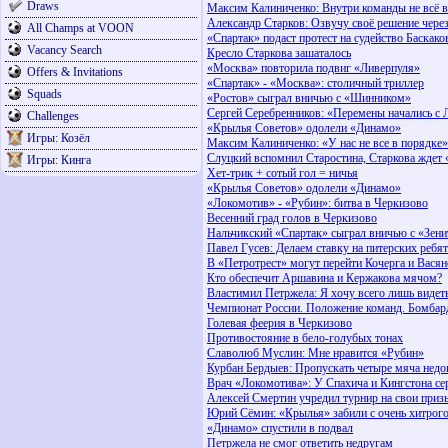
Draws
Максим Калиниченко: Внутри команды не всё в
Александр Старков: Озвучу своё решение через
All Champs at VOON
«Спартак» подаст протест на судейство Баскако
Vacancy Search
Кресло Старкова зашаталось
«Москва» повторила подвиг «Ливерпуля»
Offers & Invitations
«Спартак» - «Москва»: столичный триллер
Squads
«Ростов» сыграл вничью с «Шинником»
Сергей Серебренников: «Перемены начались с 
Challenges
«Крылья Советов» одолели «Динамо»
Игры: Козёл
Максим Калиниченко: «У нас не все в порядке»
Слуцкий вспомнил Старостина, Старкова ждет 
Игры: Кинга
Хет-трик + сотый гол = ничья
«Крылья Советов» одолели «Динамо»
«Локомотив» - «Рубин»: битва в Черкизово
Весенний град голов в Черкизово
Нальчикский «Спартак» сыграл вничью с «Зен
Павел Гусев: Делаем ставку на питерских ребят
В «Петротрест» могут перейти Кочерга и Вася
Кто обеспечит Аршавина и Кержакова мячом?
Властимил Петржела: Я хочу всего лишь видеть
Чемпионат России. Положение команд. Бомба
Голевая феерия в Черкизово
Противостояние в бело-голубых тонах
Славолюб Муслин: Мне нравится «Рубин»
Курбан Бердыев: Пропускать четыре мяча нед
Врач «Локомотива»: У Спахича и Кингстона се
Алексей Смертин учредил турнир на свои приз
Юрий Сёмин: «Крылья» забили с очень хитрог
«Динамо» спустили в подвал
Петржела не смог ответить недругам