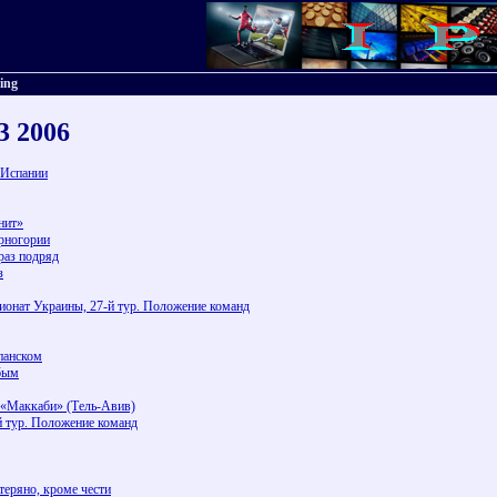
ting
23 2006
 Испании
нит»
ерногории
раз подряд
з
онат Украины, 27-й тур. Положение команд
панском
убым
 «Маккаби» (Тель-Авив)
й тур. Положение команд
теряно, кроме чести