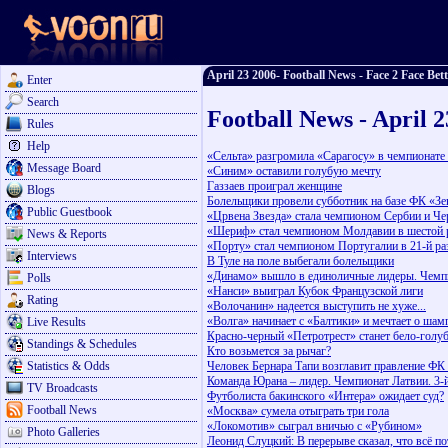
April 23 2006- Football News - Face 2 Face Bet
Enter
Search
Football News - April 
Rules
Help
«Сельта» разгромила «Сарагосу» в чемпионате
Message Board
«Синим» оставили голубую мечту
Газзаев проиграл женщине
Blogs
Болельщики провели субботник на базе ФК «Зе
Public Guestbook
«Црвена Звезда» стала чемпионом Сербии и Ч
«Шериф» стал чемпионом Молдавии в шестой 
News & Reports
«Порту» стал чемпионом Португалии в 21-й ра
Interviews
В Туле на поле выбегали болельщики
«Динамо» вышло в единоличные лидеры. Чемпи
Polls
«Нанси» выиграл Кубок Французской лиги
Rating
«Волочанин» надеется выступить не хуже...
«Волга» начинает с «Балтики» и мечтает о шам
Live Results
Красно-черный «Петротрест» станет бело-гол
Standings & Schedules
Кто возьмется за рычаг?
Statistics & Odds
Человек Бернара Тапи возглавит правление ФК
Команда Юрана – лидер. Чемпионат Латвии. 3-
TV Broadcasts
Футболиста бакинского «Интера» ожидает суд?
Football News
«Москва» сумела отыграть три гола
«Локомотив» сыграл вничью с «Рубином»
Photo Galleries
Леонид Слуцкий: В перерыве сказал, что всё по