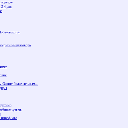
 порядке
 3-4 дня
ва
Лобановского»
«серьезный разговор»
итом»
нович
 «Зенит» более сильным...
рдиры
опустимо
рьёзные травмы
ы
о штрафного