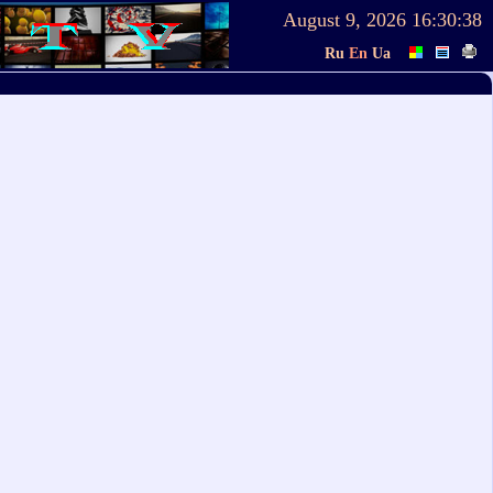
August 9, 2026
16:30:38
Ru
En
Ua