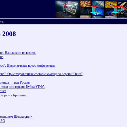
ing
4 2008
е. Нашла коса на камень
ьно
ерс". Предматчевая пресс-конференция
ерс”. Ориентировочные составы команд по версии “Экип”
ллионов — вся Россия
 в этом розыгрыше Кубка УЕФА
 нет
игра – в Британии
емпионом Шотландии»
 3:3