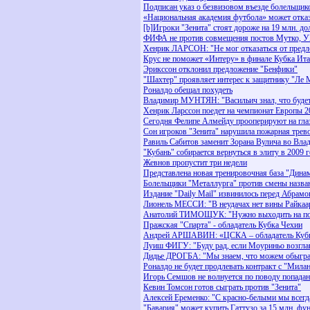
Подписан указ о безвизовом въезде болельщик
«Национальная академия футбола» может отказ
[b]Игроки "Зенита" стоят дороже на 19 млн. д
ФИФА не против совмещения постов Мутко, 
Хенрик ЛАРСОН: "Не мог отказаться от предл
Крус не поможет «Интеру» в финале Кубка Ит
Эрикссон отклонил предложение "Бенфики"
"Шахтер" проявляет интерес к защитнику "Ле 
Роналдо обещал похудеть
Владимир МУНТЯН: "Васильич знал, что буде
Хенрик Ларссон поедет на чемпионат Европы 2
Сегодня Фелипе Алмейду прооперируют на гла
Сон игроков "Зенита" нарушила пожарная трев
Равиль Сабитов заменит Зорана Вулича во Вла
"Кубань" собирается вернуться в элиту в 2009 
Жевнов пропустит три недели
Представлена новая тренировочная база "Дина
Болельщики "Металлурга" против смены назва
Издание "Daily Mail" извинилось перед Абрам
Лионель МЕССИ: "В неудачах нет вины Райкаа
Анатолий ТИМОЩУК: "Нужно выходить на пол
Пражская "Спарта" - обладатель Кубка Чехии
Андрей АРШАВИН: «ЦСКА – обладатель Кубк
Луиш ФИГУ: "Буду рад, если Моуриньо возгла
Дидье ДРОГБА: "Мы знаем, что можем обыгра
Роналдо не будет продлевать контракт с "Мила
Игорь Семшов не волнуется по поводу попадан
Кевин Томсон готов сыграть против "Зенита"
Алексей Еременко: "С красно-белыми мы всегд
"Бавария" может купить Гаттузо за 15 млн. фу