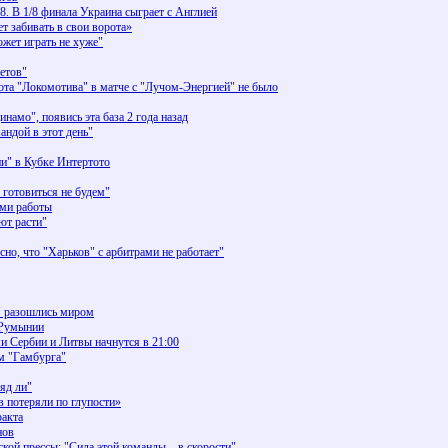
 В 1/8 финала Украина сыграет с Англией
т забивать в свои ворота»
ет играть не хуже"
етов"
ота "Локомотива" в матче с "Лучом-Энергией" не было
амо", появись эта база 2 года назад
андой в этот день"
и" в Кубке Интертото
готовиться не будем"
ами работы
т расти"
, что "Харьков" с арбитрами не работает"
" разошлись миром
 Румынии
и Сербии и Литвы начнутся в 21:00
м "Гамбурга"
яд ли"
потеряли по глупости»
ракта
нов
ской прессы: "Сила этой команды – в скорости"