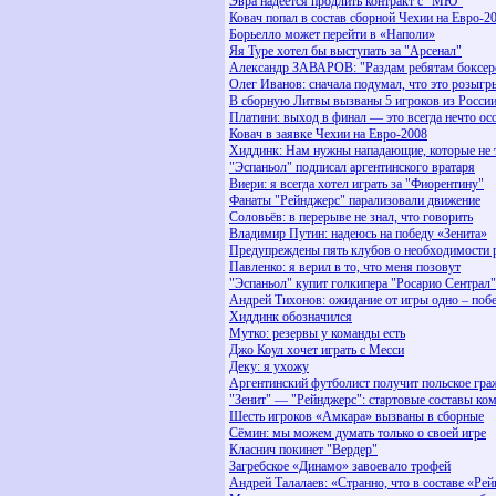
Эвра надеется продлить контракт с "МЮ"
Ковач попал в состав сборной Чехии на Евро-2
Борьелло может перейти в «Наполи»
Яя Туре хотел бы выступать за "Арсенал"
Александр ЗАВАРОВ: "Раздам ребятам боксерс
Олег Иванов: сначала подумал, что это розыг
В сборную Литвы вызваны 5 игроков из Росси
Платини: выход в финал — это всегда нечто ос
Ковач в заявке Чехии на Евро-2008
Хиддинк: Нам нужны нападающие, которые не 
"Эспаньол" подписал аргентинского вратаря
Виери: я всегда хотел играть за "Фиорентину"
Фанаты "Рейнджерс" парализовали движение
Соловьёв: в перерыве не знал, что говорить
Владимир Путин: надеюсь на победу «Зенита»
Предупреждены пять клубов о необходимости р
Павленко: я верил в то, что меня позовут
"Эспаньол" купит голкипера "Росарио Сентрал"
Андрей Тихонов: ожидание от игры одно – поб
Хиддинк обозначился
Мутко: резервы у команды есть
Джо Коул хочет играть с Месси
Деку: я ухожу
Аргентинский футболист получит польское гра
"Зенит" — "Рейнджерс": стартовые составы ко
Шесть игроков «Амкара» вызваны в сборные
Сёмин: мы можем думать только о своей игре
Класнич покинет "Вердер"
Загребское «Динамо» завоевало трофей
Андрей Талалаев: «Странно, что в составе «Ре