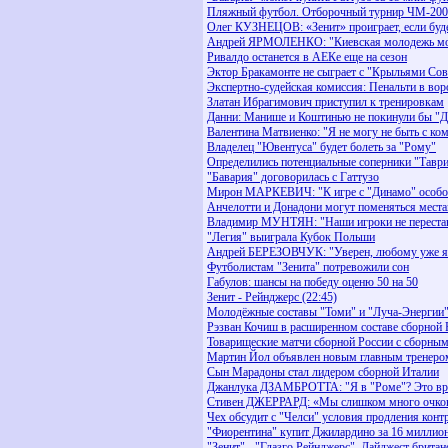
Пляжный футбол. Отборочный турнир ЧМ-2008.
Олег КУЗНЕЦОВ: «Зенит» проиграет, если буде
Андрей ЯРМОЛЕНКО: "Киевская молодежь мож
Ривалдо останется в АЕКе еще на сезон
Эктор Бракамонте не сыграет с "Крыльями Сов
Экспертно-судейская комиссия: Пенальти в вор
Златан Ибрагимович приступил к тренировкам
Данни: Манише и Коштинью не покинули бы "Дин
Валентина Матвиенко: "Я не могу не быть с ком
Владелец "Ювентуса" будет болеть за "Рому"
Определились потенциальные соперники "Таври
"Бавария" договорилась с Гаттузо
Мирон МАРКЕВИЧ: "К игре с "Динамо" особо 
Анчелотти и Донадони могут поменяться мест
Владимир МУНТЯН: "Наши игроки не перестаю
"Легия" выиграла Кубок Польши
Андрей БЕРЕЗОВЧУК: "Уверен, любому уже ясно
Футболистам "Зенита" потревожили сон
Габулов: шансы на победу оценю 50 на 50
Зенит - Рейнджерс (22:45)
Молодёжные составы "Томи" и "Луча-Энергии
Рэзван Кочиш в расширенном составе сборной
Товарищеские матчи сборной России с сборным
Мартин Йол объявлен новым главным тренеро
Сын Марадоны стал лидером сборной Италии
Джанлука ДЗАМБРОТТА: "Я в "Роме"? Это вр
Стивен ДЖЕРРАРД: «Мы слишком много очков 
Чех обсудит с "Челси" условия продления конт
"Фиорентина" купит Джилардино за 16 миллио
"Зенит" - "Глазго Рейнджерс". Дайджест британ