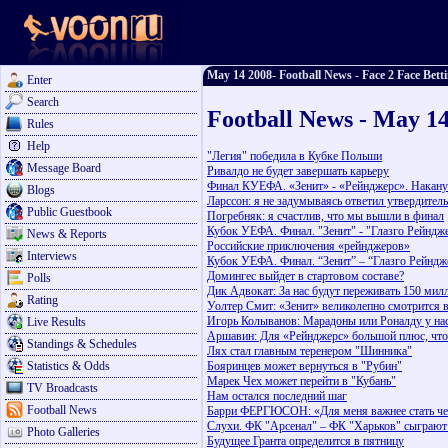
May 14 2008- Football News - Face 2 Face Bett
Enter
Search
Football News - May 1
Rules
Help
"Легия" победила в Кубке Польши
Message Board
Ривалдо не будет завершать карьеру
Финал КУЕФА. «Зенит» - «Рейнджерс». Наканун
Blogs
Ларссон: я не задумываясь ответил утвердител
Public Guestbook
Погребняк: я счастлив, что мы вышли в финал
Кубок УЕФА. Финал. "Зенит" - "Глазго Рейндж
News & Reports
Российские приключения «рейнджеров»
Interviews
Кубок УЕФА. Финал. “Зенит” – “Глазго Рейндж
Домингес выйдет в стартовом составе?
Polls
Дик Адвокат: За нас будут переживать 150 ми
Rating
Уолтер Смит: «Зенит» великолепно смотрится
Игорь Колыванов: Марадоны или Роналду у нас
Live Results
Аршавин: Для «Рейнджерс» большой плюс, что 
Standings & Schedules
Лях стал главным теренером "Шинника"
Statistics & Odds
Бояринцев может вернуться в "Рубин"
Марек Чех может перейти в "Кубань"
TV Broadcasts
Нам остался последний шаг
Football News
Барри ФЕРГЮСОН: «Для меня важнее стать ч
Слухи. ФК "Арсенал" – ФК "Харьков" сыграют
Photo Galleries
Будущее Гранта определится в пятницу