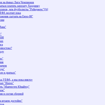
ов на финал Лиги Чемпионов
аться платить зарплату Хиддинку
олларов, чем футболисты "Рейнджерс"[/b]
УЕФА молчит пока
ожения сыграть на Евро-08"
алии
Мана"
т"
008
зах
ога
дивостоке?
году
мо"
ния
овичем
рда"
е и драться"
а УЕФА, а мы пока никто»
вит "Интер"
ть "Манчестер Юнайтед"
ном"
ия в состав сборной
а играем достойно"
нтов