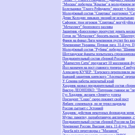
"Москва" победила "Крылья" в молодёжном пе
Болельщики "Глазго Рейнджерс" просят у боле
Молодёжный состав "Спартака" разгромил "Са
Денис Колодин: никаких эмоций не испытываю
Сафонов: трое игроков "Спартака" могуй уйти 
"Металлист" бронзового разлива
Защитник «Барселоны» пропустит девять месяц
Готов ли "Металлист" бросить вызов "Шахтеру
Фанов на финал Лиги чемпионов пустят без виз
Чемпиоинат Украины. Первая лига. 31-й тур. 
Молодёжный состав "Рубина" победил "Шинни
Шотландские фанаты попытались спровоцироват
Предварительный состав сборной России
"Манчестер Сити" предлагает 10 миллионов ф
Йол назначен на пост главного тренера «Гамбу
Александр КУЧЕР: "Езерского переполняли эм
Бывший защитник киевского "Арсенала" переше
У Семина работы непочатый край
Хиддинк назвал предварительный состав сборн
Виктор ЛЕОНЕНКО: "Питерцам главное не "пе
Гус Хиддинк: желаем «Зениту» успеха
Президент "Сошо" cкоро покинет свой пост
Янбаев: сомневался, но не терял надежды
Россия сыграет с Эстонией
Хиддинк: действия некоторых форвардов меня 
Мутко: памятку, разработанную англичанами, с
Предварительный состав сборной России на Ев
Чемпионат России. Высшая лига. 11-й тур. Пр
Дрогба вёл переговоры с "Миланом"