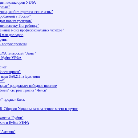
ация инспекторов УЕФА
ервым"
ка, любит стратегические игры"
роблемой в России"
ом новых тренеров"
ли свечку Погребняку"
нание моих профессиональных успехов"
9 млн долларов
краны
ь вопрос времени
ЕФА питерский "Зенит"
 в Кубке УЕФА
 нет
 болельщиков"
 игра &#8211; в Британии
т!"
рарат" продолжает победное шествие
нит" сыграет против "Челси"
 продаст Кака.
 Сборная Украины заняла первое место в группе
ож на "Рубин"
еста в Кубке УЕФА
в "Аланию"