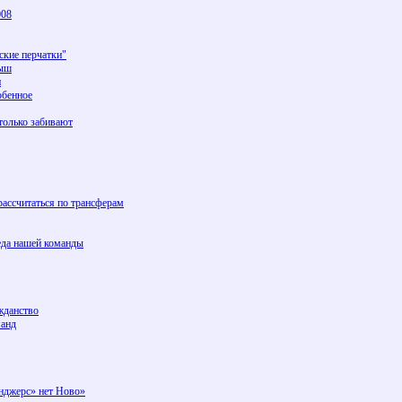
008
кие перчатки"
рыш
и
обенное
только забивают
ассчитаться по трансферам
еда нашей команды
жданство
манд
йнджерс» нет Ново»