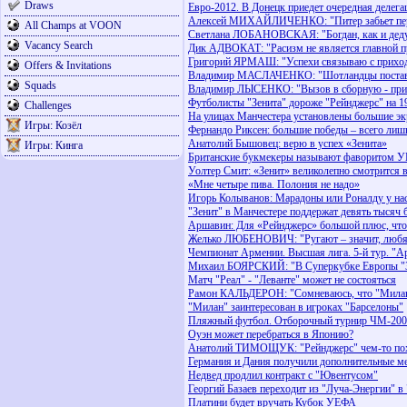
Draws
Евро-2012. В Донецк приедет очередная делег
Алексей МИХАЙЛИЧЕНКО: "Питер забьет п
All Champs at VOON
Светлана ЛОБАНОВСКАЯ: "Богдан, как и дедуш
Vacancy Search
Дик АДВОКАТ: "Расизм не является главной п
Григорий ЯРМАШ: "Успехи связываю с приход
Offers & Invitations
Владимир МАСЛАЧЕНКО: "Шотландцы постави
Squads
Владимир ЛЫСЕНКО: "Вызов в сборную - приз
Футболисты "Зенита" дороже "Рейнджерс" на 1
Challenges
На улицах Манчестера установлены большие э
Игры: Козёл
Фернандо Риксен: большие победы – всего лиш
Анатолий Бышовец: верю в успех «Зенита»
Игры: Кинга
Британские букмекеры называют фаворитом У
Уолтер Смит: «Зенит» великолепно смотрится
«Мне четыре пива. Полония не надо»
Игорь Колыванов: Марадоны или Роналду у нас
"Зенит" в Манчестере поддержат девять тысяч
Аршавин: Для «Рейнджерс» большой плюс, что
Желько ЛЮБЕНОВИЧ: "Ругают – значит, любя
Чемпионат Армении. Высшая лига. 5-й тур. "А
Михаил БОЯРСКИЙ: "В Суперкубке Европы "Зе
Матч "Реал" - "Леванте" может не состояться
Рамон КАЛЬДЕРОН: "Сомневаюсь, что "Милан"
"Милан" заинтересован в игроках "Барселоны"
Пляжный футбол. Отборочный турнир ЧМ-2008.
Оуэн может перебраться в Японию?
Анатолий ТИМОЩУК: "Рейнджерс" чем-то пох
Германия и Дания получили дополнительные м
Недвед продлил контракт с "Ювентусом"
Георгий Базаев переходит из "Луча-Энергии" 
Платини будет вручать Кубок УЕФА