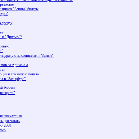
рвенстве
льщиков "Зенита" билеты
турн"
в аренду
ев
" и "Динамо"?
Превью
к"
ь драку с поклонниками "Зенита"
унтов за Аршавина
рга»
оции и его можно понять"
л в "Зальцбург"
ой России
регореть"
не впечатлили
тыдно читать
ро-2008
евью