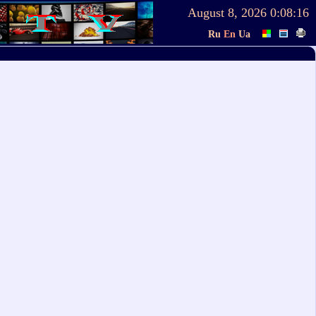
August 8, 2026
0:08:16
Ru
En
Ua