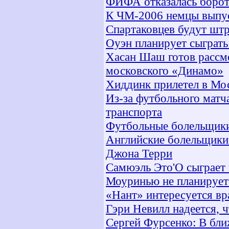
ФИФА отказалась бороть
К ЧМ-2006 немцы выпус
Спартаковцев будут штр
Оуэн планирует сыграть
Хасан Шаш готов рассм
московского «Динамо»
Хиддинк прилетел в Мо
Из-за футбольного матч
транспорта
Футбольные болельщики
Английские болельщики 
Джона Терри
Самюэль Это'О сыграет 
Моуринью не планирует
«Нант» интересуется вр
Гэри Невилл надеется, 
Сергей Фурсенко: В бли