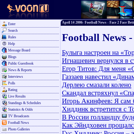
April 14 2006- Football News - Face 2 Face Bet
Enter
Search
Football News -
Rules
Help
Message Board
Булыга настроен на «То
Blogs
Игнашевич вернулся в с
Public Guestbook
Егор Титов: Для меня «
News & Reports
Газзаев навестил «Дина
Interviews
Дерлею смазали колено
Polls
Rating
Скандал встряхнул «Сп
Live Results
Игорь Акинфеев: Я сам 
Standings & Schedules
Хиддинк встретится с Т
Statistics & Odds
В России голландцу буд
TV Broadcasts
Football News
Как Эйндховен прощалс
Photo Galleries
Гус Хиддинк: Россия – 