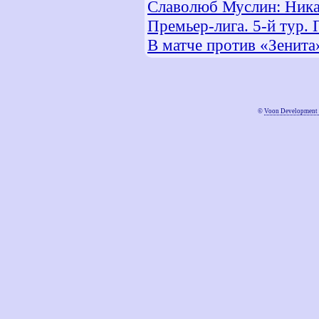
Славолюб Муслин: Ника
Премьер-лига. 5-й тур.
В матче против «Зенита
©
Voon Development