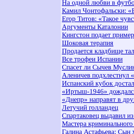
На одной любви в футбо
Камил Чонтофальски: «
Егор Титов: «Такое чув
Аргументы Каталонии
Кингстон подает пример 
Шоковая терапия
Продается кладбище та
Все трофеи Испании
Спасет ли Сычев Мусли
Аленичев подхлестнул 
Испанский кубок достал
«Иртыш-1946» дождался
«Днепр» направят в дру
Летучий голландец
Спартаковец выдавил из
Мастера криминального
Галина Астафьева: Сын 