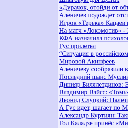
«Дурачок, отойди от об
Аленичев подождет отст
Игрок «Терека» Кацаев 
На матч «Локомотив» -
КФА назначила психолог
Гус прилетел
“Cитуация в российском
Мировой Акинфеев
Аленичеву сообразили 
Последний шанс Мусли
Динияр Билялетдинов: 
Владимир Вайсс: «Томь»
Леонид Слуцкий: Нальч
А Гус идет, шагает по 
Александр Куртиян: Так
Гол Каладзе принёс «М