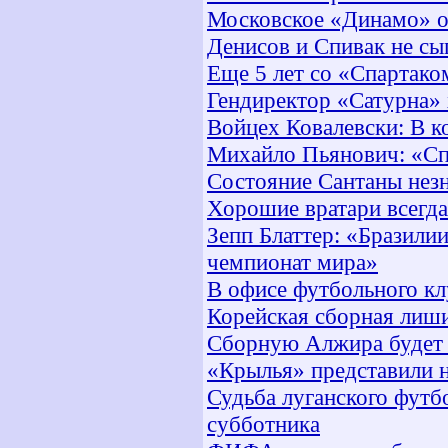
Московское «Динамо» о
Денисов и Спивак не с
Еще 5 лет со «Спартако
Гендиректор «Сатурна» 
Войцех Ковалевски: В к
Михайло Пьянович: «Спа
Состояние Сантаны нез
Хорошие вратари всегда
Зепп Блаттер: «Бразилии
чемпионат мира»
В офисе футбольного к
Корейская сборная лиш
Сборную Алжира будет 
«Крылья» представили 
Судьба луганского футб
субботника