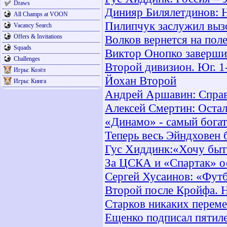
Draws
Динияр Билялетдинов: 
All Champs at VOON
Пилипчук заслужил выз
Vacancy Search
Offers & Invitations
Волков вернется на пол
Squads
Виктор Онопко заверши
Challenges
Второй дивизион. Юг. 1
Игры: Козёл
Йохан Второй
Игры: Кинга
Андрей Аршавин: Справи
Алексей Смертин: Остал
«Динамо» - самый бога
Теперь весь Эйндховен 
Гус Хиддинк:«Хочу быть
За ЦСКА и «Спартак» о
Сергей Хусаинов: «Футб
Второй после Кройфа. 
Старков никаких переме
Ещенко подписал пятил