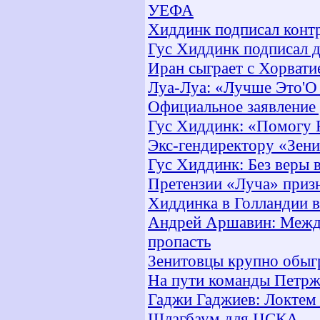
УЕФА
Хиддинк подписал конт
Гус Хиддинк подписал 
Иран сыграет с Хорвати
Луа-Луа: «Лучше Это'О 
Официальное заявление
Гус Хиддинк: «Помогу 
Экс-гендиректору «Зен
Гус Хиддинк: Без веры в
Претензии «Луча» приз
Хиддинка в Голландии 
Андрей Аршавин: Между
пропасть
Зенитовцы крупно обыг
На пути команды Петрже
Гаджи Гаджиев: Локтем 
Шлагбаум для ЦСКА