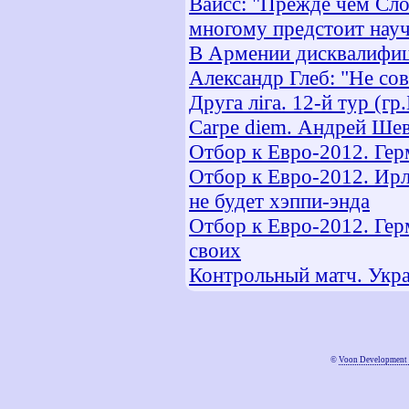
Вайсс: "Прежде чем Сло
многому предстоит науч
В Армении дисквалифиц
Александр Глеб: "Не со
Друга ліга. 12-й тур (гр
Carpe diem. Андрей Шев
Отбор к Евро-2012. Гер
Отбор к Евро-2012. Ирла
не будет хэппи-энда
Отбор к Евро-2012. Гер
своих
Контрольный матч. Укра
©
Voon Development