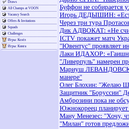
Draws
Буффон не собирается у
All Champs at VOON
Игорь ДЕДЫШИН: «Есть 
Vacancy Search
Offers & Invitations
Через три тура Протасо
Squads
Дик АДВОКАТ: «Не счит
Challenges
ICTV покажет матч Укра
Игры: Козёл
"Ювентус" проявляет ин
Игры: Кинга
Лаки ИДАХОР: «Гаишни
"Ливерпуль" намерен пр
Мариуш ЛЕВАНДОВСКИ: 
манере"
Олег Блохин: "Желаю Ш
Защитник "Боруссии" Де
Амброзини пока не обс
Южнокореец планирует 
Ману Менезес: "Хочу, ч
"Милан" готов предложи