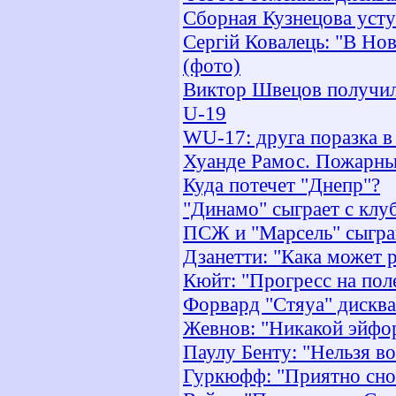
Сборная Кузнецова усту
Сергій Ковалець: "В Нов
(фото)
Виктор Швецов получил
U-19
WU-17: друга поразка в
Хуанде Рамос. Пожарны
Куда потечет "Днепр"?
"Динамо" сыграет с клу
ПСЖ и "Марсель" сыгра
Дзанетти: "Кака может 
Кюйт: "Прогресс на пол
Форвард "Стяуа" дискв
Жевнов: "Никакой эйфор
Паулу Бенту: "Нельзя во
Гуркюфф: "Приятно снов