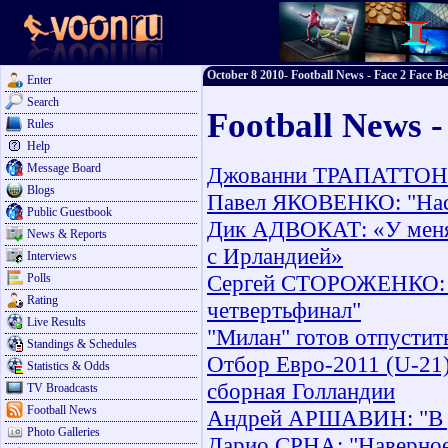
October 8 2010- Football News - Face 2 Face Be
Enter
Search
Football News -
Rules
Help
Message Board
Джованни ТРАПАТТОНИ:
Blogs
Павел ЯКОВЕНКО: "Наст
Public Guestbook
Дик АДВОКАТ: «У меня 
News & Reports
с Ирландией»
Interviews
Сергей СТОРОЖЕНКО: "М
Polls
Rating
четвертьфинал"
Live Results
"Милан" готов отпустит
Standings & Schedules
Отбор Евро-2011 (U-21)
Statistics & Odds
сборная Голландии
TV Broadcasts
Football News
Андрей АРШАВИН: "В р
Photo Galleries
Дарио СРНА: "Наверное,