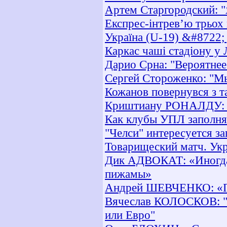
Артем Старгородский: "
Експрес-інтрев’ю трьох 
Україна (U-19) &#8722; 
Каркас чаші стадіону у
Дарио Срна: "Вероятнее 
Сергей Стороженко: "Мы
Кожанов повернувся з т
Криштиану РОНАЛДУ: "С
Как клубы УПЛ заполня
"Челси" интересуется з
Товарищеский матч. Укр
Дик АДВОКАТ: «Иногда 
пижамы»
Андрей ШЕВЧЕНКО: «Пр
Вячеслав КОЛОСКОВ: "
или Евро"