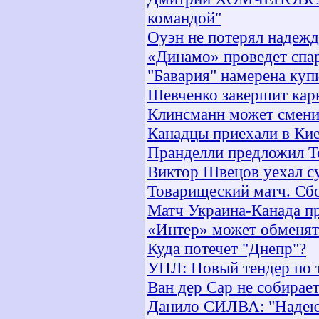
командой"
Оуэн не потерял надеж
«Динамо» проведет спар
"Бавария" намерена куп
Шевченко завершит кар
Клинсманн может смени
Канадцы приехали в Ки
Пранделли предложил Т
Виктор Швецов уехал с
Товарищеский матч. Сб
Матч Украина-Канада п
«Интер» может обменят
Куда потечет "Днепр"?
УПЛ: Новый тендер по 
Ван дер Сар не собирает
Данило СИЛВА: "Надеюс