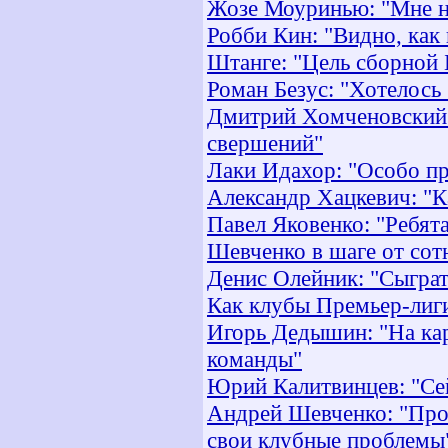
Жозе Моуринью: "Мне не
Робби Кин: "Видно, как
Штанге: "Цель сборной 
Роман Безус: "Хотелось
Дмитрий Хомченовский:
свершений"
Лаки Идахор: "Особо пр
Александр Хацкевич: "К
Павел Яковенко: "Ребята
Шевченко в шаге от сот
Денис Олейник: "Сыграт
Как клубы Премьер-лиги
Игорь Дедышин: "На кар
команды"
Юрий Калитвинцев: "Сей
Андрей Шевченко: "Про
свои клубные проблемы