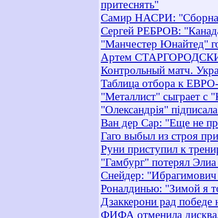
притеснять"
Самир НАСРИ: "Сборная
Сергей РЕБРОВ: "Канад
"Манчестер Юнайтед" го
Артем СТАРГОРОДСКИЙ:
Контрольный матч. Укра
Таблица отбора к ЕВРО-
"Металлист" сыграет с 
"Олександрія" підписал
Ван дер Сар: "Еще не п
Гаго выбыл из строя пр
Руни приступил к трен
"Гамбург" потерял Элиа
Снейдер: "Ибрагимович 
Роналдинью: "Зимой я т
Дзаккерони рад победе 
ФИФА отменила дисква