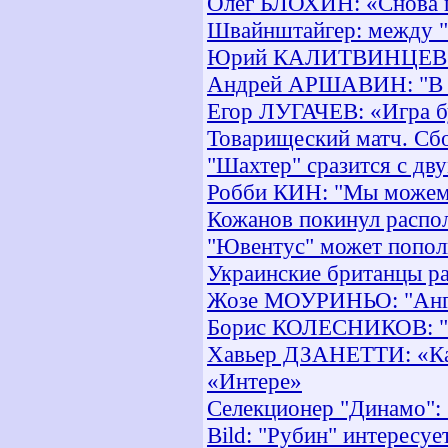
Олег БЛОХИН: «Снова п
Швайнштайгер: между "
Юрий КАЛИТВИНЦЕВ: «С
Андрей АРШАВИН: "В Ба
Егор ЛУГАЧЕВ: «Игра б
Товарищеский матч. Сб
"Шахтер" сразится с дв
Робби КИН: "Мы можем 
Кожанов покинул распо
"Ювентус" может попол
Украинские британцы р
Жозе МОУРИНЬО: "Англ
Борис КОЛЕСНИКОВ: "Ну
Хавьер ДЗАНЕТТИ: «Как
«Интере»
Селекционер "Динамо": 
Bild: "Рубин" интересу