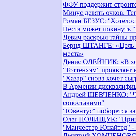
ФФУ поддержит строите
Минус девять очков. Те
Роман БЕЗУС: "Хотелось
Неста может покинуть 
Девич раскрыл тайны п
Бернд ШТАНГЕ: «Цель с
места»
Денис ОЛЕЙНИК: «В хок
"Тоттенхэм" проявляет 
"Хазар" снова хочет сы
В Армении дисквалифиц
Андрей ШЕВЧЕНКО: "Чи
сопоставимо"
"Ювентус" поборется за
Олег ПОЛИЩУК: "Пригла
"Манчестер Юнайтед" -
Дмитрий ХОМЧЕНОВСКИ