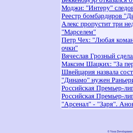
Моджи: "Интеру" следова
Реестр бомбардиров "Ди
Алекс пропустит три не
"Марселем"
Петр Чех: "Любая коман
очки"
Вячеслав Грозный сдела
Максим Шацких: "За пе
Швейцария назвала сост
"Динамо" нужен Раньер
Российская Премьер-лиг
Российская Премьер-лига
"Арсенал" - "Заря". Ано
©
Voon Development