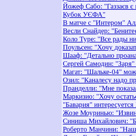
Йожеф Сабо: "Газзаєв є
Кубок УЄФА"
В матче с "Интером" Ал
Весли Снайдер: "Бените
Коло Туре: "Все рады н
Поульсен: "Хочу доказа
Шааф: "Детально проан
Сергей Самодин: "Заря" 
Магат: "Шальке-04" мож
Озил: "Каналесу надо п
Пранделли: "Мне показа
Маркизио: "Хочу остать
"Бавария" интересуется
Жозе Моуринью: "Извин
Синиша Михайлович: "Б
Роберто Манчини: "Наша