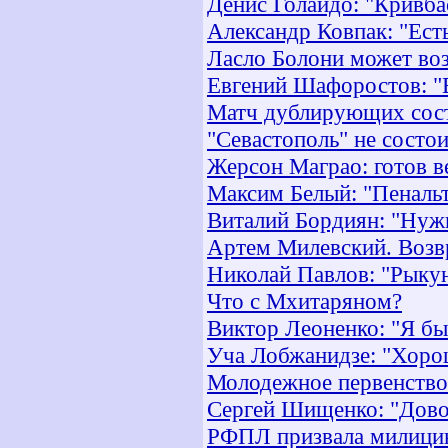
Денис Голайдо: "Кривба
Александр Ковпак: "Ест
Ласло Болони может воз
Евгений Шафоростов: "
Матч дублирующих сост
"Севастополь" не состо
Жерсон Маграо: готов в
Максим Белый: "Пенальт
Виталий Бордиян: "Нуж
Артем Милевский. Возв
Николай Павлов: "Рыкун
Что с Мхитаряном?
Виктор Леоненко: "Я бы
Уча Лобжанидзе: "Хорош
Молодежное первенство.
Сергей Шищенко: "Довол
РФПЛ призвала милици