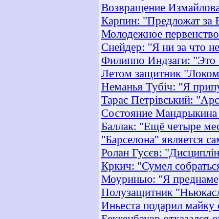
Возвращение Измайлова 
Карпин: "Предложат за 
Молодежное первенство.
Снейдер: "Я ни за что 
Филиппо Индзаги: "Это 
Летом защитник "Локом
Неманья Тубіч: "Я прип
Тарас Петрівський: "Арс
Состояние Мандрыкина 
Баллак: "Ещё четыре ме
"Барселона" является с
Ролан Гусєв: "Дисциплін
Кркич: "Сумел собраться
Моуринью: "Я преднамер
Полузащитник "Ньюкасл
Иньеста подарил майку
Беккенбауэр отказался 