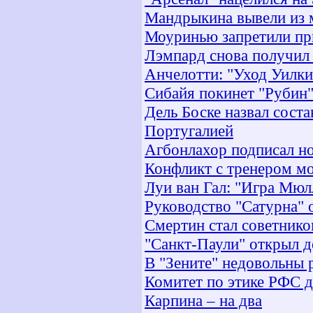
Мандрыкина вывели из 
Моуринью запретили при
Лэмпард снова получил 
Анчелотти: "Уход Уилки
Сибайя покинет "Рубин"
Дель Боске назвал сост
Португалией
Агбонлахор подписал но
Конфликт с тренером мо
Луи ван Гал: "Игра Мюл
Руководство "Сатурна"
Смертин стал советник
"Санкт-Паули" открыл д
В "Зените" недовольны 
Комитет по этике РФС д
Карпина – на два