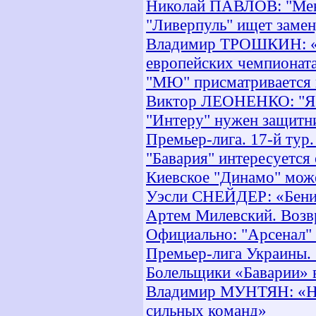
Николай ПАВЛОВ: "Меня
"Ливерпуль" ищет замен
Владимир ТРОШКИН: «Та
европейских чемпионата
"МЮ" присматривается
Виктор ЛЕОНЕНКО: "Я б
"Интеру" нужен защитн
Премьер-лига. 17-й тур
"Бавария" интересуетс
Киевское "Динамо" може
Уэсли СНЕЙДЕР: «Бенит
Артем Милевский. Возв
Официально: "Арсенал" 
Премьер-лига Украины. 
Болельщики «Баварии» 
Владимир МУНТЯН: «Наш
сильных команд»