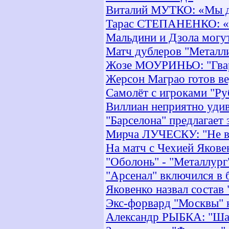
Виталий МУТКО: «Мы де
Тарас СТЕПАНЕНКО: «
Мальдини и Дзола могу
Матч дублеров "Металли
Жозе МОУРИНЬО: "Гвард
Жерсон Маграо готов ве
Самолёт с игроками "Ру
Виллиан неприятно уди
"Барселона" предлагает 
Мирча ЛУЧЕСКУ: "Не во
На матч с Чехией Якове
"Оболонь" - "Металлург
"Арсенал" включился в 
Яковенко назвал состав
Экс-форвард "Москвы" 
Александр РЫБКА: "Шах