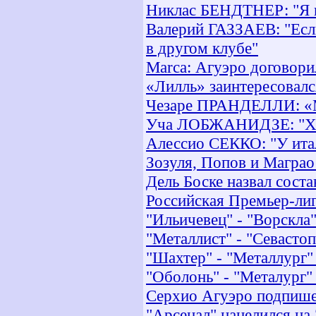
Никлас БЕНДТНЕР: "Я п
Валерий ГАЗЗАЕВ: "Если
в другом клубе"
Marca: Агуэро договори
«Лилль» заинтересовал
Чезаре ПРАНДЕЛЛИ: «Мн
Уча ЛОБЖАНИДЗЕ: "Хор
Алессио СЕККО: "У итал
Зозуля, Попов и Маграо
Дель Боске назвал сост
Российская Премьер-лиг
"Ильичевец" - "Ворскла
"Металлист" - "Севасто
"Шахтер" - "Металлург" 
"Оболонь" - "Металург" 
Серхио Агуэро подпишет
"Арсенал" нацелился на