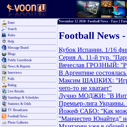
November 12 2010- Football News - Face 2 Face
Enter
Search
Football News 
Rules
Help
Message Board
Кубок Испании. 1/16 фи
Blogs
Серия А. 11-й тур. "Пар
Public Guestbook
Вячеслав ГРОЗНЫЙ: "Ру
News & Reports
В Аргентине состоялас
Interviews
Максим ШАЦКИХ: "Игрок
Polls
Rating
чего-то не хватает"
Live Results
Лучно МОДЖИ: "В Интер
Standings & Schedules
Премьер-лига Украины. 
Statistics & Odds
Йожеф САБО: "Как можн
TV Broadcasts
Football News
"Манчестер Юнайтед" н
Photo Galleries
Мхитарян уже в общей 