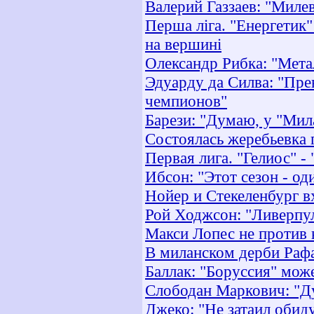
Валерий Газзаев: "Миле
Перша ліга. "Енергетик"
на вершині
Олександр Рибка: "Метал
Эдуарду да Силва: "Пре
чемпионов"
Барези: "Думаю, у "Мил
Cостоялась жеребьевка 
Первая лига. "Гелиос" -
Ибсон: "Этот сезон - од
Нойер и Стекеленбург в
Рой Ходжсон: "Ливерпул
Макси Лопес не против
В миланском дерби Рафа
Баллак: "Боруссия" мож
Слободан Маркович: "Д
Джеко: "Не затаил обид