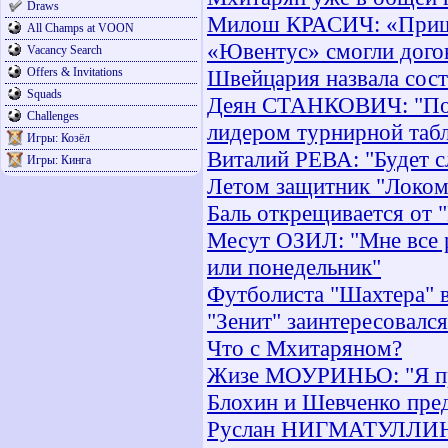
Draws
Милош КРАСИЧ: «Пришл
All Champs at VOON
«Ювентус» смогли дого
Vacancy Search
Offers & Invitations
Швейцария назвала сост
Squads
Деян СТАНКОВИЧ: "Посл
Challenges
лидером турнирной таб
Игры: Козёл
Виталий РЕВА: "Будет с
Игры: Кинга
Летом защитник "Локом
Баль открещивается от 
Месут ОЗИЛ: "Мне все р
или понедельник"
Футболиста "Шахтера" 
"Зенит" заинтересовалс
Что с Мхитаряном?
Жизе МОУРИНЬО: "Я пре
Блохин и Шевченко пре
Руслан НИГМАТУЛЛИН: "