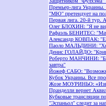
Защитником "Фулхэма" 
Премьер-лига Украины. 
"МЮ" претендует на по
Первая лига. 20-й тур. 
Олег БЛОХИН: "Я не ви
Рафаэль БЕНИТЕС: "Мат
Александр КОВПАК: "Ес
Паоло МАЛЬДИНИ: "Хоте
Денис ГОЛАЙДО: "Кривб
Роберто МАНЧИНИ: "Был
завтра"
Йожеф САБО: "Возможно
Кубок Украины. Все пр
Жозе МОУРИНЬО: «Изви
Пранделли вернет Акви
Кубковые трансляции п
"Эспаньол" следит за 