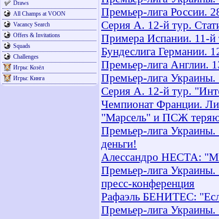
Draws
Премьер-лига России. 28
All Champs at VOON
Серия А. 12-й тур. Стат
Vacancy Search
Offers & Invitations
Примера Испании. 11-й 
Squads
Бундеслига Германии. 12
Challenges
Премьер-лига Англии. 1
Игры: Козёл
Премьер-лига Украины. 
Игры: Кинга
Серия А. 12-й тур. "Инт
Чемпионат Франции. Лиг
"Марсель" и ПСЖ теряю
Премьер-лига Украины. 
деньги!
Алессандро НЕСТА: "Мы
Премьер-лига Украины. 
пресс-конференция
Рафаэль БЕНИТЕС: "Если
Премьер-лига Украины. 