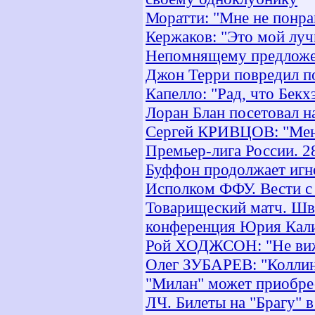
Моратти: "Мне не понра
Кержаков: "Это мой луч
Непомнящему предложено
Джон Терри повредил п
Капелло: "Рад, что Бек
Лоран Блан посетовал н
Сергей КРИВЦОВ: "Меня
Премьер-лига России. 2
Буффон продолжает игн
Исполком ФФУ. Вести с 
Товарищеский матч. Шве
конференция Юрия Кал
Рой ХОДЖСОН: "Не виж
Олег ЗУБАРЕВ: "Коллина
"Милан" может приобре
ЛЧ. Билеты на "Брагу" 