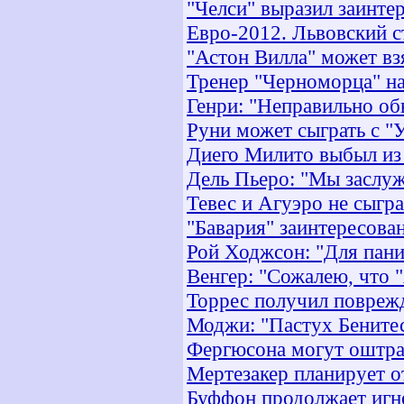
"Челси" выразил заинте
Евро-2012. Львовский с
"Астон Вилла" может вз
Тренер "Черноморца" на
Генри: "Неправильно об
Руни может сыграть с "
Диего Милито выбыл из 
Дель Пьеро: "Мы заслуж
Тевес и Агуэро не сыгр
"Бавария" заинтересова
Рой Ходжсон: "Для пани
Венгер: "Сожалею, что 
Торрес получил поврежд
Моджи: "Пастух Бенитес
Фергюсона могут оштра
Мертезакер планирует о
Буффон продолжает игн