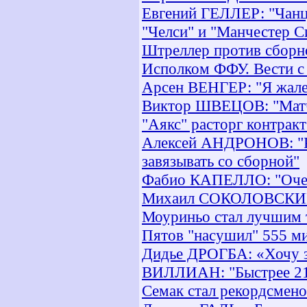
Евгений ГЕЛЛЕР: "Чанц
"Челси" и "Манчестер С
Штреллер против сборн
Исполком ФФУ. Вести с
Арсен ВЕНГЕР: "Я жалею
Виктор ШВЕЦОВ: "Матч 
"Аякс" расторг контрак
Алексей АНДРОНОВ: "Ра
завязывать со сборной"
Фабио КАПЕЛЛО: "Очен
Михаил СОКОЛОВСКИЙ: 
Моуриньо стал лучшим 
Пятов "насушил" 555 м
Дидье ДРОГБА: «Хочу з
ВИЛЛИАН: "Быстрее 210
Семак стал рекордсмен