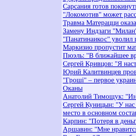
Сарсания готов покинут
"Локомотив" может расс
Травма Матерацци оказа
Замену Индзаги "Милан"
"Панатинаикос" уволил 
Маркизио пропустит ма
Пюэль: "В ближайшее в
Сергей Кривцов: "Я нас
Юрий Калитвинцев пров
"Гроші" – первое украи
Оканы
Анатолий Тимощук: "Ин
Сергей Куницын: "У нас
место в основном соста
Карпин: "Потеря в день
Аршавин: "Мне нравится