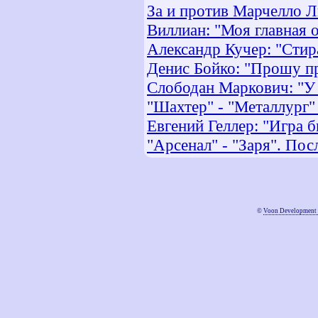
За и против Марчелло 
Виллиан: "Моя главная 
Александр Кучер: "Сти
Денис Бойко: "Прошу п
Слободан Маркович: "У 
"Шахтер" - "Металлург" 
Евгений Геллер: "Игра 
"Арсенал" - "Заря". Пос
©
Voon Development