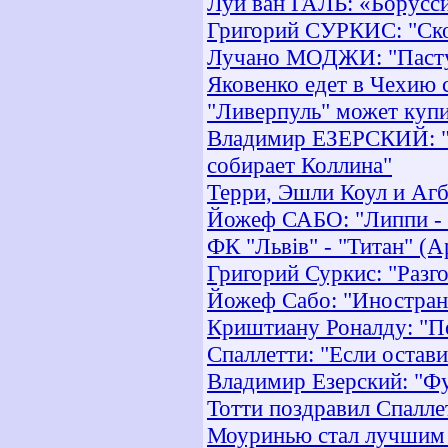
Луи ван ГАЛЬ: «Борусси
Григорий СУРКИС: "Скор
Лучано МОДЖИ: "Пастух
Яковенко едет в Чехию 
"Ливерпуль" может купи
Владимир ЕЗЕРСКИЙ: "Д
собирает Коллина"
Терри, Эшли Коул и Аг
Йожеф САБО: "Липпи - о
ФК "Львів" - "Титан" (А
Григорий Суркис: "Разг
Йожеф Сабо: "Иностране
Криштиану Роналду: "П
Спаллетти: "Если оставит
Владимир Езерский: "Фу
Тотти поздравил Спалле
Моуринью стал лучшим 