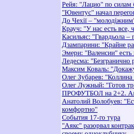
Рейя: "Лацио" по силам 
"Ювентус" начал перего
До Чехії – "молодіжним
Крауч: "У нас есть все,
Касильяс: "Гвардьола – 
Дзампарини: "Крайне р
Эмери: "Валенсии" есть
Ледесма: "Безгранично 
Максим Коваль: "Докажу
Олег Зубарев: "Коллина
Олег Лужный: "Готов т
ПРОФУТБОЛ на 2+2. Ан
Анатолий Волобуев: "Ес
комфортно"
События 17-го тура
"Аякс" разорвал контрак
своему одноклубнику