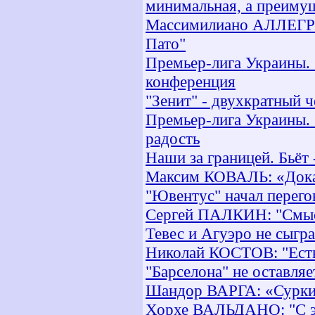
минимальная, а преимущ
Массимилиано АЛЛЕГРИ:
Пато"
Премьер-лига Украины. 
конференция
"Зенит" - двухкратный 
Премьер-лига Украины. 1
радость
Наши за границей. Бьёт 
Максим КОВАЛЬ: «Докаж
"Ювентус" начал перего
Сергей ПАЛКИН: "Смысл
Тевес и Агуэро не сыгр
Николай КОСТОВ: "Есть
"Барселона" не оставля
Шандор ВАРГА: «Сурки
Хорхе ВАЛЬДАНО: "С эт