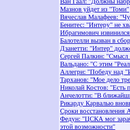
Ван Гаал: "Должны набр
Мазнов уйдет из "Томи"
Вячеслав Малафеев: "Ч
Бенитес: "Интеру" не хв
Ибрагимович извинился
Балотелли вызван в сбо
Дзанетти: "Интер" долж
Сергей Палкин: "Смысл 
Вальдано: "С этим "Реа
Аллегри: "Победу над 
Тарханов: "Мое дело тре
Николай Костов: "Есть 
Анчелотти: "В ближайш
Рикарду Карвалью внов
Сроки восстановления А
Федун: "ЦСКА мог зараб
этой возможности"