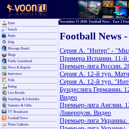
November 15 2010- Football News - Face 2 Face
Enter
Search
Football News 
Rules
Help
Message Board
Серия А. "Интер" - "Мил
Blogs
Примера Испании. 11-й 
Public Guestbook
Премьер-лига России. 2
News & Reports
Серия А. 12-й тур. Мат
Interviews
Серия А. 12-й тур. "Инт
Polls
Rating
Бундеслига Германии. 1
Live Results
Видео
Standings & Schedules
Премьер-лига Англии. 1
Statistics & Odds
Ливерпуля. Видео
TV Broadcasts
Football News
Премьер-лига Украины. 
Photo Galleries
Премьер-лига Украины. 1