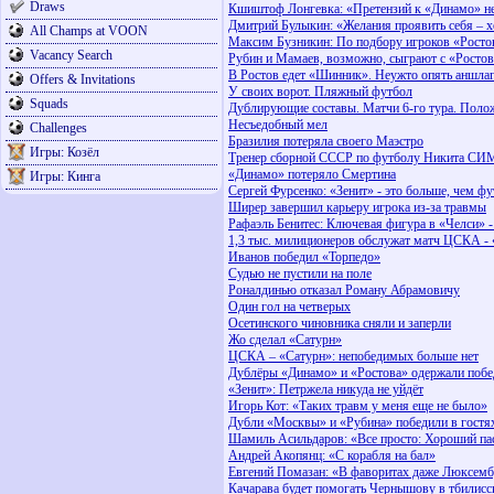
Draws
Кшиштоф Лонгевка: «Претензий к «Динамо» н
Дмитрий Булыкин: «Желания проявить себя – х
All Champs at VOON
Максим Бузникин: По подбору игроков «Ростов»
Vacancy Search
Рубин и Мамаев, возможно, сыграют с «Росто
В Ростов едет «Шинник». Неужто опять аншла
Offers & Invitations
У своих ворот. Пляжный футбол
Squads
Дублирующие составы. Матчи 6-го тура. Поло
Несъедобный мел
Challenges
Бразилия потеряла своего Маэстро
Игры: Козёл
Тренер сборной СССР по футболу Никита СИМ
«Динамо» потеряло Смертина
Игры: Кинга
Сергей Фурсенко: «Зенит» - это больше, чем ф
Ширер завершил карьеру игрока из-за травмы
Рафаэль Бенитес: Ключевая фигура в «Челси» 
1,3 тыс. милиционеров обслужат матч ЦСКА -
Иванов победил «Торпедо»
Судью не пустили на поле
Роналдинью отказал Роману Абрамовичу
Один гол на четверых
Осетинского чиновника сняли и заперли
Жо сделал «Сатурн»
ЦСКА – «Сатурн»: непобедимых больше нет
Дублёры «Динамо» и «Ростова» одержали поб
«Зенит»: Петржела никуда не уйдёт
Игорь Кот: «Таких травм у меня еще не было»
Дубли «Москвы» и «Рубина» победили в гостя
Шамиль Асильдаров: «Все просто: Хороший пас 
Андрей Акопянц: «С корабля на бал»
Евгений Помазан: «В фаворитах даже Люксем
Качарава будет помогать Чернышову в тбилис