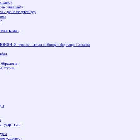
е имею»
оть отбавляй!»
 - давно не аутсайдер
вом»
г?
жение команд
ОНЯН: Я первым вызвал в сборную форварда Газзаева
утбол
- Абрамович
 «Сатурн»
еды
х
- удар - гол»
бург»
ском «Динамо»