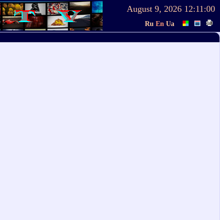
August 9, 2026
12:11:00
Ru
En
Ua