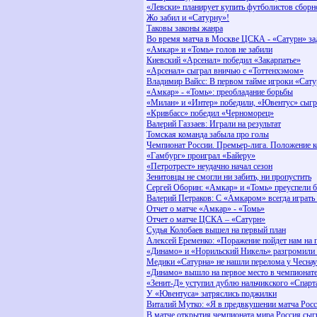
«Левски» планирует купить футболистов сборн
Жо забил и «Сатурну»!
Таковы законы жанра
Во время матча в Москве ЦСКА - «Сатурн» за
«Амкар» и «Томь» голов не забили
Киевский «Арсенал» победил «Закарпатье»
«Арсенал» сыграл вничью с «Тоттенхэмом»
Владимир Вайсс: В первом тайме игроки «Сат
«Амкар» - «Томь»: преобладание борьбы
«Милан» и «Интер» победили, «Ювентус» сыг
«Кривбасс» победил «Черноморец»
Валерий Газзаев: Играли на результат
Томская команда забыла про голы
Чемпионат России. Премьер-лига. Положение 
«Гамбург» проиграл «Байеру»
«Петротрест» неудачно начал сезон
Зенитовцы не смогли ни забить, ни пропустить
Сергей Оборин: «Амкар» и «Томь» преуспели 
Валерий Петраков: С «Амкаром» всегда играть
Отчет о матче «Амкар» - «Томь»
Отчет о матче ЦСКА – «Сатурн»
Судья Колобаев вышел на первый план
Алексей Еременко: «Поражение пойдет нам на 
«Динамо» и «Норильский Никель» разгромили 
Медики «Сатурна» не нашли перелома у Чеснау
«Динамо» вышло на первое место в чемпионат
«Зенит-Д» уступил дублю нальчикского «Спарт
У «Ювентуса» затряслись поджилки
Виталий Мутко: «Я в предвкушении матча Росс
В матче открытия чемпионата мира Россия сыгр