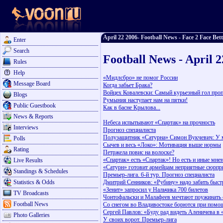
April 22 2006- Football News - Face 2 Face Bet
Enter
Search
Football News - April 
Rules
Help
«Мидлсбро» не помог России
Message Board
Когда забьет Брака?
Войцех Ковалевски: Самый курьезный гол про
Blogs
Румыния наступает нам на пятки!
Public Guestbook
Как в басне Крылова...
News & Reports
Небеса испытывают «Спартак» на прочность
Interviews
Прогноз специалиста
Полузащитник «Сатурна» Симон Вукчевич: У 
Polls
Сычев и весь «Локо»: Мотивация выше нормы
Rating
Петржела повис на волоске?
«Спартак» есть «Спартак»! Но есть и иные мне
Live Results
«Сатурн» готовит армейцам неприятные сюрпр
Standings & Schedules
Премьер-лига. 6-й тур. Прогноз специалиста
Statistics & Odds
Дмитрий Сенников: «Рубину» надо забить быст
«Зенит» запросил у Нальчика 700 билетов
TV Broadcasts
Чонтофальски и Малафеев мечтают поужинать
Football News
Со снегом во Владивостоке борются при помо
Сергей Павлов: «Буду рад видеть Аленичева в
Photo Galleries
У своих ворот. Премьер-лига