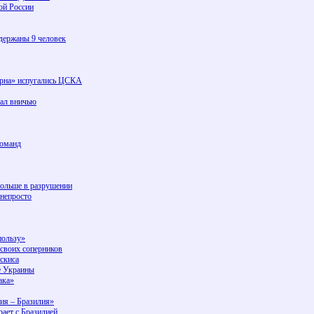
ой России
держаны 9 человек
урна» испугались ЦСКА
рал вничью
команд
больше в разрушении
 непросто
пользу»
своих соперников
скиса
е Украины
ака»
ия – Бразилия»
ает с Бразилией