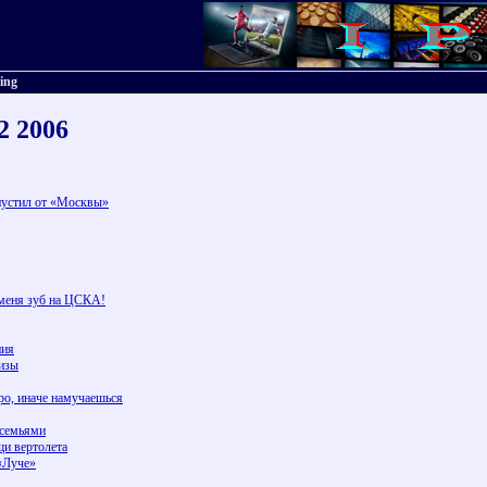
ting
22 2006
пустил от «Москвы»
меня зуб на ЦСКА!
ния
изы
ро, иначе намучаешься
 семьями
щи вертолета
 «Луче»