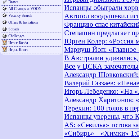
Draws
Испанцы обыграли хорв
All Champs at VOON
Автогол воодушевил ис
Vacancy Search
Offers & Invitations
Францию спас китайски
Squads
Степашин предлагает пр
Challenges
Юрген Колер: «Россия 
Игры: Козёл
Мариуш Йоп: «Главное 
Игры: Кинга
В Австралии удивились
Все у ЦСКА замечательн
Александр Шовковский:
Валерий Газзаев: «Ненав
Игорь Лебеденко: «На 
Александр Харитонов: 
Терехин: 100 голов в п
Испанцы уверены, что К
AS: «Севилья» готова за
«Сибирь» - «Химки» 1: