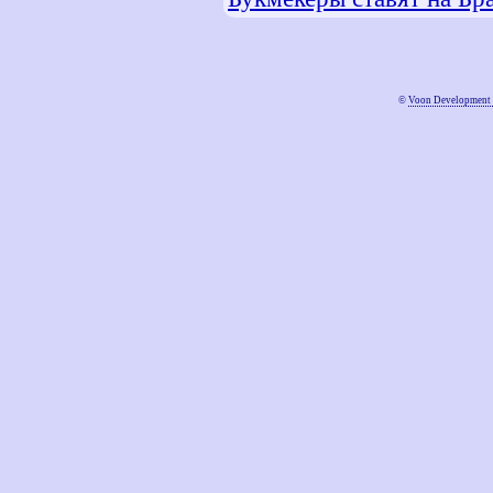
©
Voon Development