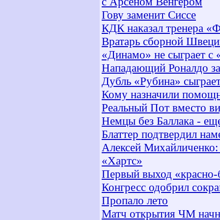
с Арсеном Венгером
Гову заменит Сиссе
КДК наказал тренера «Ф
Вратарь сборной Швеци
«Динамо» не сыграет с
Нападающий Роналдо за
Дубль «Рубина» сыграе
Кому назначили помощни
Реальный Пот вместо ви
Немцы без Баллака - еще
Блаттер подтвердил нам
Алексей Михайличенко:
«Хартс»
Первый выход «красно-
Конгресс одобрил сокра
Пропало лето
Матч открытия ЧМ начн