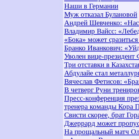
Наши в Германии
Муж отказал Булановой
Андрей Шевченко: «Нас 
Владимир Вайсс: «Лебе
«Бока» может сразитьс
Бранко Иванкович: «Уй
Уволен вице-президент
Три отставки в Казахста
Абдулайе стал металлур
Вячеслав Фетисов: «Бра
В четверг Руни трениро
Пресс-конференция през
тренера команды Кора 
Свисти скорее, брат Гор
Джеррард может пропус
На прощальный матч Ол