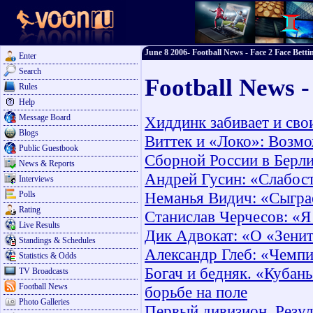
June 8 2006- Football News - Face 2 Face Betti
Enter
Search
Football News -
Rules
Help
Message Board
Хиддинк забивает и сво
Blogs
Виттек и «Локо»: Возмо
Public Guestbook
Сборной России в Берл
News & Reports
Андрей Гусин: «Слабос
Interviews
Неманья Видич: «Сыграе
Polls
Rating
Станислав Черчесов: «Я
Live Results
Дик Адвокат: «О «Зенит
Standings & Schedules
Александр Глеб: «Чемп
Statistics & Odds
Богач и бедняк. «Кубань
TV Broadcasts
Football News
борьбе на поле
Photo Galleries
Первый дивизион. Резул