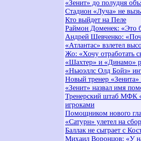
«Зенит» до полудня объ
Стадион «Луча» не вызы
Кто выйдет на Пеле
Раймон Доменек: «Это б
Андрей Шевченко: «Поч
«Атлантас» взлетел выс
Жо: «Хочу отработать 
«Шахтер» и «Динамо» р
«Ньюэллс Олд Бойз» ин
Новый тренер «Зенита» 
«Зенит» назвал имя пом
Тренерский штаб МФК «
игроками
Помощником нового глав
«Сатурн» улетел на сбо
Баллак не сыграет с Кос
Михаил Воронцов: «У н