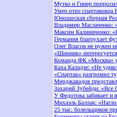
Мутко и Гинер попросил
Умер отец спартаковца 
Юношеская сборная Рос
Владимир Маслаченко: «
Максим Калиниченко: «
Германия благоухает ф
Олег Власов не нужен н
«Шинник» интересуется
Команда ФК «Москва» у
Каха Каладзе: «Не уди
«Спартак» разгромил ту
Мирджавадов представле
Захарий Зубейди: «Все 
У Федотова забивает и 
Михаэль Баллак: «Нагло
25 тыс. болельщиков пр
Букмекеры ставят на Бр