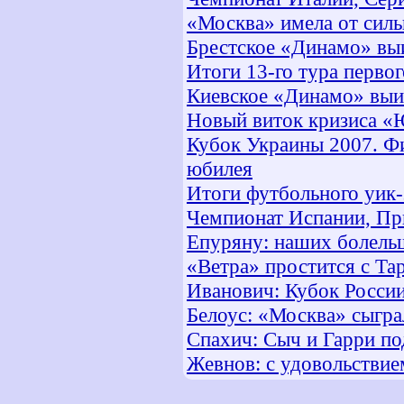
«Москва» имела от сил
Брестское «Динамо» вы
Итоги 13-го тура перво
Киевское «Динамо» выи
Новый виток кризиса «
Кубок Украины 2007. Фи
юбилея
Итоги футбольного уик
Чемпионат Испании, При
Епуряну: наших болельщ
«Ветра» простится с Т
Иванович: Кубок Росси
Белоус: «Москва» сыгра
Спахич: Сыч и Гарри по
Жевнов: с удовольствие