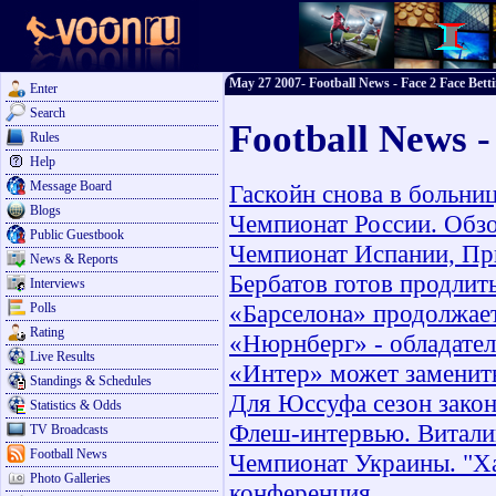
May 27 2007- Football News - Face 2 Face Bett
Enter
Search
Football News 
Rules
Help
Message Board
Гаскойн снова в больни
Blogs
Чемпионат России. Обзо
Public Guestbook
Чемпионат Испании, При
News & Reports
Бербатов готов продлит
Interviews
«Барселона» продолжает
Polls
Rating
«Нюрнберг» - обладател
Live Results
«Интер» может заменит
Standings & Schedules
Для Юссуфа сезон зако
Statistics & Odds
Флеш-интервью. Витал
TV Broadcasts
Football News
Чемпионат Украины. "Ха
Photo Galleries
конференция