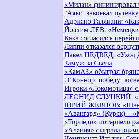
«Милан» финишировал ч
"Аякс" завоевал путёвк
Адриано Галлиани: «Как
Йоахим ЛЕВ: «Немецкие
Кака согласился перейти
Липпи отказался вернут
Павел НЕДВЕД: «Уход Д
Замуж за Свена
«КамАЗ» обыграл брян
О’Коннор: победу посв
Игроки «Локомотива» с
ЛЕОНИД СЛУЦКИЙ: «Рез
ЮРИЙ ЖЕВНОВ: «Шанс с
«Авангард» (Курск) – «
«Торпедо» потерпело р
«Алания» сыграла внич
Чемпионат Италии, Сери