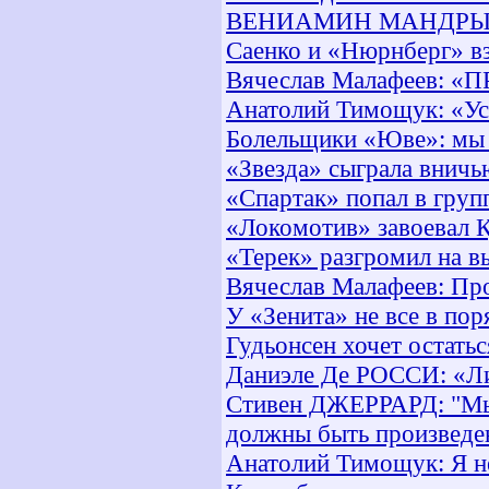
ВЕНИАМИН МАНДРЫК
Саенко и «Нюрнберг» в
Вячеслав Малафеев: 
Анатолий Тимощук: «Ус
Болельщики «Юве»: мы 
«Звезда» сыграла вничь
«Спартак» попал в груп
«Локомотив» завоевал 
«Терек» разгромил на в
Вячеслав Малафеев: Прот
У «Зенита» не все в пор
Гудьонсен хочет остатьс
Даниэле Де РОССИ: «Ли
Стивен ДЖЕРРАРД: "Мы 
должны быть произведе
Анатолий Тимощук: Я н