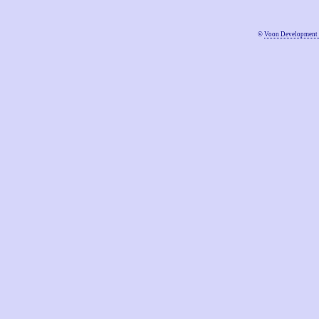
©
Voon Development