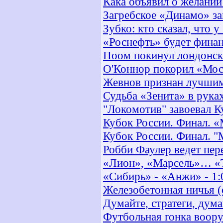
Кака объявил о желании
Загребское «Динамо» за
Зубко: кто сказал, что 
«Роснефть» будет фина
Поом покинул лондонск
О'Коннор покорил «Мо
Жевнов признан лучшим
Судьба «Зенита» в рук
"Локомотив" завоевал К
Кубок России. Финал. «
Кубок России. Финал. "
Робби Фаулер ведет пер
«Лион», «Марсель»… «
«Сибирь» - «Анжи» - 1:
Железобетонная ничья (о
Думайте, стратеги, дума
Футбольная гонка воор