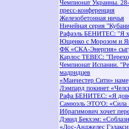
Чемпионат Украины. 28-
пресс-конференция
Железобетонная ничья
Ничейная серия "Кубани
Рафаэль БЕНИТЕС: "Я хо
Ющенко с Морозом и Ян
ФК «СКА-Энергия» сыг
Карлос ТЕВЕС: "Перехо
Чемпионат Испании. "Р
мадридцев
«Манчестер Сити» наме
Лэмпард покинет «Челс
Рафа БЕНИТЕС: «Я дово
Самюэль ЭТО'О: «Сила 
Ибрагимович хочет пер
Дэвид Бекхэм: «Соблазн
«Лос-Анджелес Гэлакси»