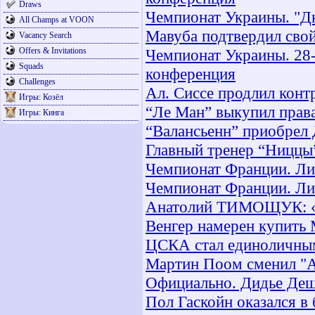
Draws
Чемпионат Украины. "Дн
All Champs at VOON
Мавуба подтвердил свой
Vacancy Search
Offers & Invitations
Чемпионат Украины. 28-
Squads
конференция
Challenges
Ал. Сиссе продлил конт
Игры: Козёл
“Ле Ман” выкупил права
Игры: Кинга
“Валансьенн” приобрел
Главный тренер “Ниццы”
Чемпионат Франции. Лиг
Чемпионат Франции. Лиг
Анатолий ТИМОЩУК: «Я
Венгер намерен купить
ЦСКА стал единоличным
Мартин Поом сменил "А
Официально. Дидье Деша
Пол Гаскойн оказался в