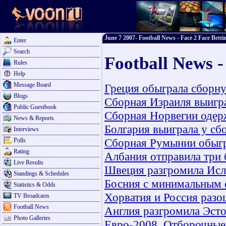
June 7 2007- Football News - Face 2 Face Betti
Enter
Search
Football News -
Rules
Help
Message Board
Греция обыграла сборн
Blogs
Сборная Израиля выигр
Public Guestbook
Сборная Норвегии одер
News & Reports
Болгария выиграла у сб
Interviews
Сборная Румынии обыг
Polls
Rating
Албания отправила три 
Live Results
Швеция разгромила Ис
Standings & Schedules
Босния с минимальным 
Statistics & Odds
Хорватия и Россия раз
TV Broadcasts
Football News
Англия разгромила Эст
Photo Galleries
Евро-2008. Отборочные 