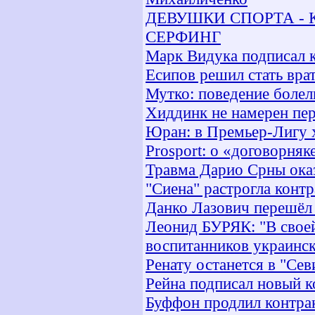
ДЕВУШКИ СПОРТА - КЕЙТ
СЕРФИНГ
Марк Видука подписал 
Есипов решил стать вра
Мутко: поведение боле
Хиддинк не намерен пе
Юран: в Премьер-Лигу 
Prosport: о «договорня
Травма Дарио Срны оказ
"Сиена" растрогла конт
Данко Лазович перешёл
Леонид БУРЯК: "В своей
воспитанников украинск
Ренату останется в "Сев
Рейна подписал новый к
Буффон продлил контра