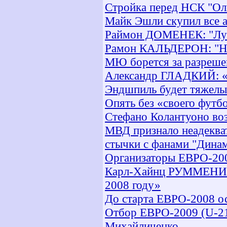
Стройка перед НСК "Ол
Майк Эшли скупил все 
Раймон ДОМЕНЕК: "Луч
Рамон КАЛЬДЕРОН: "Не 
МЮ борется за разреше
Александр ГЛАДКИЙ: «
Эндшпиль будет тяжел
Опять без «своего фут
Стефано Колантуоно во
МВД признало неадеква
стычки с фанами "Дина
Организаторы ЕВРО-2008
Карл-Хайнц РУММЕНИГГЕ
2008 году»
До старта ЕВРО-2008 ос
Отбор ЕВРО-2009 (U-21
Михайличенко