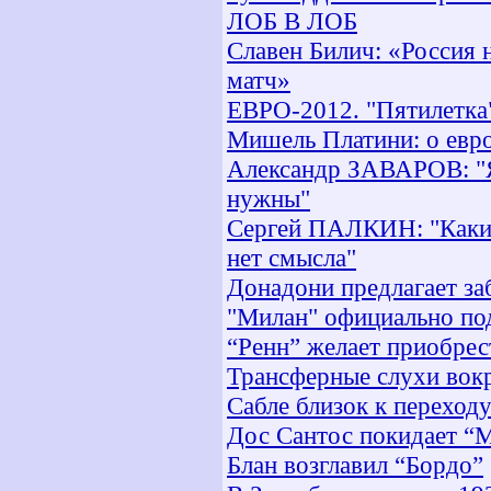
ЛОБ В ЛОБ
Славен Билич: «Россия 
матч»
ЕВРО-2012. "Пятилетка"
Мишель Платини: о евро
Александр ЗАВАРОВ: "Я
нужны"
Сергей ПАЛКИН: "Какие
нет смысла"
Донадони предлагает за
"Милан" официально по
“Ренн” желает приобре
Трансферные слухи вок
Сабле близок к переход
Дос Сантос покидает “
Блан возглавил “Бордо”