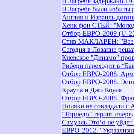
В Загребе задержано 19
В Загребе были избиты
Англия и Израиль дого
Хенк фон СТЕЙ: "Молод
Отбор ЕВРО-2009 (U-21
Стив МАКЛАРЕН: "Все 
Сегодня в Лозанне реша
Киевское "Динамо" про
Рибери переходит в “Ба
Отбор ЕВРО-2008, Арме
Отбор ЕВРО-2008. Эсто
Крауча и Джо Коула
Отбор ЕВРО-2008, Франц
Поляки не совладали с
"Торпедо" терпит очере
Самуэль Это’о не уйдет
ЕВРО-2012. "Укрзализн