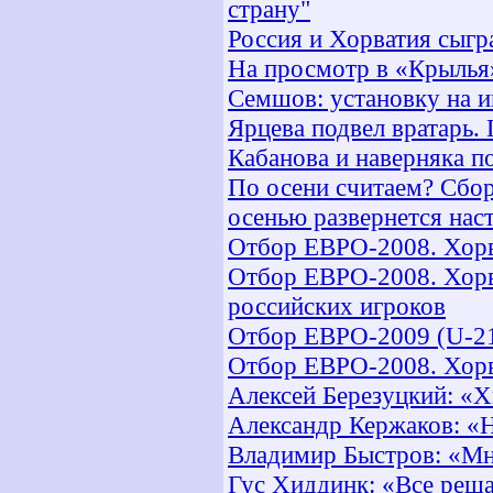
страну"
Россия и Хорватия сыгр
На просмотр в «Крылья
Семшов: установку на 
Ярцева подвел вратарь.
Кабанова и наверняка п
По осени считаем? Сбор
осенью развернется наст
Отбор ЕВРО-2008. Хорв
Отбор ЕВРО-2008. Хорв
российских игроков
Отбор ЕВРО-2009 (U-21)
Отбор ЕВРО-2008. Хорва
Алексей Березуцкий: «Х
Александр Кержаков: «Н
Владимир Быстров: «Мн
Гус Хиддинк: «Все реша