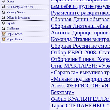
Draws
сам себе и другие резул
All Champs at VOON
Румменигге раскритико
Vacancy Search
Offers & Invitations
Сборная Дании обыграл
Squads
Сборная Лихтенштейна 
Challenges
Автогол Дюрицы принес
Игры: Козёл
Команда Италии выигра
Игры: Кинга
Сборная России не смог
Отбор ЕВРО-2008. Стат
Отборочный цикл. Хорва
Стив МАКЛАРЕН: «Уэмб
«Сарагоса» выкупила т
«Милан» подтвердил со
Алекс ФЕРГЮСОН: «Я ск
Бекхэму»
Фабио КУАЛЬЯРЕЛЛА: «Н
Тарас СТЕПАНЕНКО: "Я 