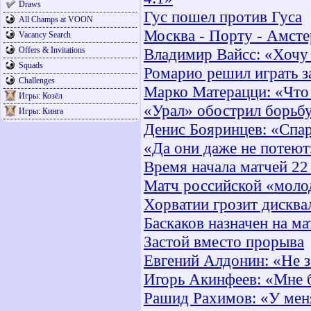
Draws
Гус пошел против Гуса
All Champs at VOON
Москва - Порту - Амсте
Vacancy Search
Offers & Invitations
Владимир Вайсс: «Хочу
Squads
Ромарио решил играть з
Challenges
Марко Матерацци: «Что 
Игры: Козёл
«Урал» обострил борьбу
Игры: Кинга
Денис Бояринцев: «Спар
«Да они даже не потеют
Время начала матчей 22
Матч российской «моло
Хорватии грозит дискв
Баскаков назначен на м
Застой вместо прорыва
Евгений Алдонин: «Не 
Игорь Акинфеев: «Мне б
Рашид Рахимов: «У мен