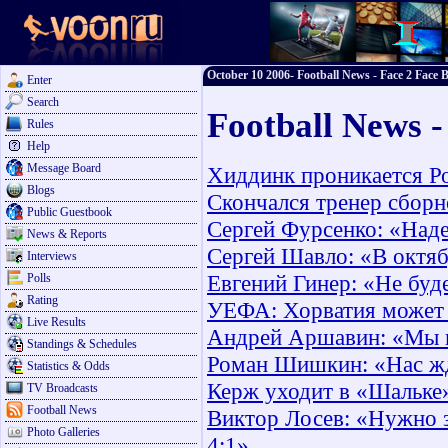
October 10 2006- Football News - Face 2 Face B
Enter
Search
Football News -
Rules
Help
Message Board
Хиддинк проникается Ро
Blogs
Скончался тренер сбор
Public Guestbook
Сергей Фурсенко: «Наде
News & Reports
Сергей Шавло: «В октяб
Interviews
Евгений Гинер: «Не буд
Polls
Rating
УЕФА: Хорватия может 
Live Results
Андрей Аршавин: «Мы и
Standings & Schedules
Роман Шишкин: «Нас жд
Statistics & Odds
Керж уходит в «Шальке
TV Broadcasts
Football News
Виктор Лосев: «Нужно з
Photo Galleries
4:1»