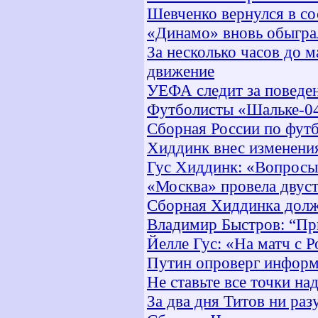
Шевченко вернулся в со
«Динамо» вновь обыгра
За несколько часов до м
движение
УЕФА следит за поведе
Футболисты «Шальке-04»
Сборная России по футб
Хиддинк внес изменения
Гус Хиддинк: «Вопросы
«Москва» провела двус
Сборная Хиддинка долж
Владимир Быстров: “Пр
Йелле Гус: «На матч с
Путин опроверг информ
Не ставьте все точки на
За два дня Титов ни раз