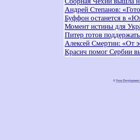
Сборная Чехии вышла н
Андрей Степанов: «Гот
Буффон останется в «Юв
Момент истины для Ук
Питер готов поддержат
Алексей Смертин: «От 
Красич помог Сербии в
©
Voon Development