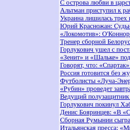
С острова любви в царс
Альтман приступил к ра
Украина лишилась трех 
Юрий Красножан: Судьи
«Локомотив»: О'Коннор 
Тренер сборной Белорус
Горлукович ушел с пост
«Зенит» и «Шальке» под
Говорят, что: «Спартак
Россия готовится без ж
Футболисты «Луча-Энер
«Рубин» проведет завт
Ведущий полузащитник 
Горлукович покинул Ха
Денис Бояринцев: «В «С
Сборная Румынии сыгра
Итальянская пресса: «М