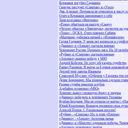
Кержаков погубил Гаджиева
Гвардис рассудит «Спартак» и «Урал»
Дик Адвокат: Петржела не относится к числу т
Олич и Кержаков напоминают о себе
Тони возглавил «Виторию»
«Рома» обыграла на выезде «Сьену»
«Челси» обыграл «Ливерпуль», несмотря на уда
«Томь» - ЦСКА: Олич покорил Сибирь
«Мытищи» добились ничьей с «Норникелем»
Гаджи Гаджиев: У меня нет вопросов к судейст
«Динамо» и «Амкар» сыграли вничью
Чемпионат России. Премьер-лига. На 18 октябр
«Рубин» и «Спартак» сыграли вничью
«Арсенал» вырвал победу у МЮ
Андрей Кобелев: Не хочу обсуждать судейство
Рашид Рахимов: В матче за 6 очков красивой и
Дерлей чтит заветы Иваныча
Славолюб Муслин: «Отберем у Газзаева три о
Денис Бояринцев: Мы изначально сделали став
Разные судьбы римских клубов
Адебайор остановил «МЮ»
Хименес вывел «пожилую фрау» в лидеры
«Динамо» победило в чемпионате Украины
Курбан Бердыев: Мы не отошли от матча с «П
Юрий Красножан: Команда проявила свои лучш
Алексей Попов: С Рахимовым веселее!
«Рубин» - «Спартак» Нч: в тени «Пармы»
«Динамо» - «Амкар»: болотная ничья
«Динамо» и «Шахтер» одержали победы. Чемпи
«Арсенал» шокировал лидера