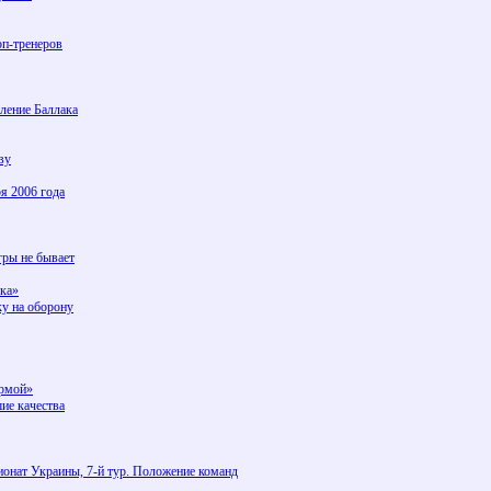
оп-тренеров
ление Баллака
ву
я 2006 года
гры не бывает
чка»
ку на оборону
армой»
ие качества
онат Украины, 7-й тур. Положение команд