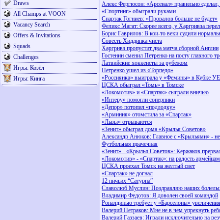
Draws
Алекс Фергюсон: «Арсенал» правильно сделал,
«Спортинг» обыграли руками
All Champs at VOON
Спартак Гогниев: «Провалов больше не будет»
Vacancy Search
Феликс Магат: Скорее всего, у Харгривза пере
Борис Гаврилов: В кои-то веки судили нормаль
Offers & Invitations
Совесть Хиддинка чиста
Squads
Харгривз пропустит два матча сборной Англии
Гостенин сменил Петренко на посту главного т
Challenges
Латвийские хоккеисты за рубежом
Игры: Козёл
Петренко ушел из «Торпедо»
«Россиянка» выиграла у «Фемины» в Кубке У
Игры: Кинга
ЦСКА обыграл «Томь» в Томске
«Локомотив» и «Спартак» сыграли вничью
«Интеру» помогли соперники
«Депор» потопил «подлодку»
«Арминия» отомстила за «Спартак»
«Львы» отрываются
«Зенит» обыграл дома «Крылья Советов»
Александр Анюков: Главное с «Крыльями» - не
Футбольная прачечная
«Зенит» - «Крылья Советов»: Кержаков прерва
«Локомотив» - «Спартак»: на радость армейцам
ЦСКА проехал Томск на желтый свет
«Спартак» не догнал
12 ничьих “Сатурна”
Славолюб Муслин: Поздравляю наших болель
Владимир Федотов: Я доволен своей командой
Роналдинью требует у «Барселоны» увеличения
Валерий Петраков: Мне не в чем упрекнуть реб
Валерий Газзаев: Играли исключительно на рез