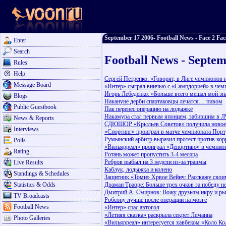
September 17 2006- Football News - Face 2 Fac
Enter
Search
Football News - Septem
Rules
Help
Сергей Петренко: «Говорят, в Лиге чемпионов 
Message Board
«Интер» сыграл вничью с «Сампдорией» в чем
Игорь Лебеденко: «Больше всего мешал мой з
Blogs
Накануне дерби спартаковцы лечатся… пивом
Public Guestbook
Пак перенес операцию на лодыжке
Накамура стал первым японцем, забившим в 
News & Reports
СДЮШОР «Крыльев Советов» получила новое
Interviews
«Спортинг» проиграл в матче чемпионата Порт
Румынский арбитр выразил протест против ко
Polls
«Вильярреал» проиграл «Депортиво» в чемпио
Rating
Ротань может пропустить 3-4 месяца
Ребров выбыл на 3 недели из-за травмы
Live Results
Каблук, лодыжка и колено
Standings & Schedules
Защитник «Томи» Хрвое Вейич: Расскажу своим
Statistics & Odds
Драман Траоре: Больше трех очков за победу не
Дмитрий А. Смирнов: Вожу друзьям икру и р
TV Broadcasts
Робсону лучше после операции на мозге
Football News
«Интер» спас автогол
«Летняя сказка» раскрыла секрет Леманна
Photo Galleries
«Вильярреал» интересуется хавбеком «Коло Ко