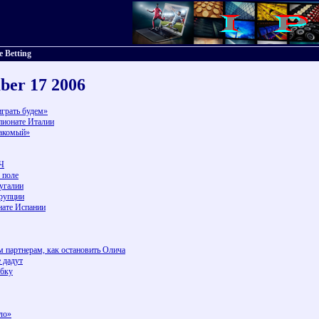
e Betting
ber 17 2006
играть будем»
пионате Италии
накомый»
ЛЧ
 поле
угалии
ррупции
нате Испании
 партнерам, как остановить Олича
 дадут
ыбку
ло»