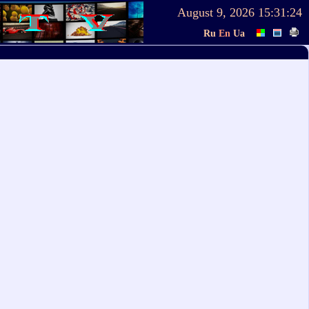
August 9, 2026
15:31:24
Ru
En
Ua