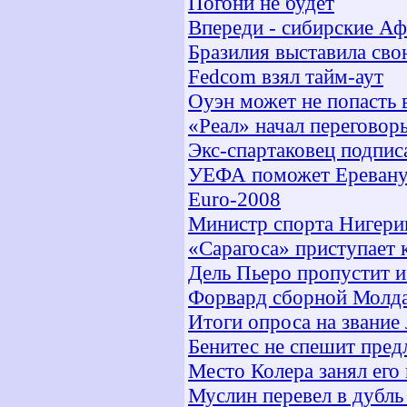
Погони не будет
Впереди - сибирские А
Бразилия выставила св
Fedcom взял тайм-аут
Оуэн может не попасть 
«Реал» начал переговор
Экс-спартаковец подпис
УЕФА поможет Еревану 
Euro-2008
Министр спорта Нигери
«Сарагоса» приступает
Дель Пьеро пропустит и
Форвард сборной Молда
Итоги опроса на звание
Бенитес не спешит пред
Место Колера занял ег
Муслин перевел в дубль