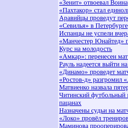
«Зенит» отвоевал Воина
«Пахтакор» стал едино
Аравийцы проведут пер
«Севилья» в Петербурге
Испанцы не успели вчер
«Манчестер Юнайтед» п
Курс на молодость
«Амкар»: перенесен мат
Рауль надеется выйти н
«Динамо» проведет мат
«Ростов-д» разгромил 
Матвиенко назвала пяте
Читинский футбольный к
пацанах
Назначены судьи на мат
«Локо» провёл трениро
Маминова проопериров