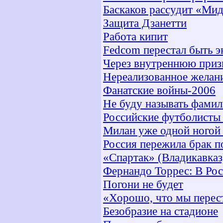
Баскаков рассудит «Мид
Защита Дзанетти
Работа кипит
Fedcom перестал быть
Через внутреннюю при
Нереализованное желан
Фанатские войны-2006
Не буду называть фамили
Российские футболисты
Милан уже одной ногой
Россия пережила брак п
«Спартак» (Владикавка
Фернандо Торрес: В Ро
Погони не будет
«Хорошо, что мы перест
Безобразие на стадионе