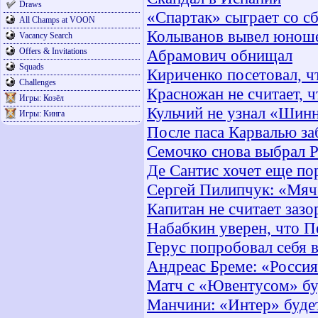
Draws
«Спартак» сыграет со с
All Champs at VOON
Колыванов вывел юнош
Vacancy Search
Offers & Invitations
Абрамович обнищал
Squads
Кириченко посетовал, ч
Challenges
Красножан не считает, 
Игры: Козёл
Кульчий не узнал «Шин
Игры: Кинга
После паса Карвалью з
Семочко снова выбрал 
Де Сантис хочет еще по
Сергей Пилипчук: «Мяч
Капитан не считает зазо
Набабкин уверен, что П
Герус попробовал себя 
Андреас Бреме: «Россия
Матч с «Ювентусом» буд
Манчини: «Интер» будет