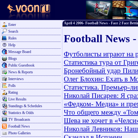
April 4 2006- Football News - Face 2 Face Betti
Enter
Search
Football News -
Rules
Help
Message Board
Футболисты играют на 
Blogs
Статистика тура от Гри
Public Guestbook
Бронебойный удар Пил
News & Reports
Олег Блохин: Ехать в М
Interviews
Статистика. Премьер-лиг
Polls
Rating
Николай Писарев: Я сра
Live Results
«Федком- Медиа» и пре
Standings & Schedules
Что общего между «То
Statistics & Odds
Шева не хочет в «Челси
TV Broadcasts
Football News
Николай Левников: Наши
Photo Galleries
Скандал в Испании