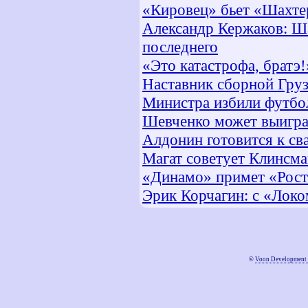
«Кировец» бьет «Шахте
Александр Кержаков: Ша
последнего
«Это катастрофа, братэ!
Наставник сборной Груз
Министра избили футбо
Шевченко может выигра
Алдонин готовится к св
Магат советует Клинсма
«Динамо» примет «Рост
Эрик Корчагин: с «Локо
©
Voon Development