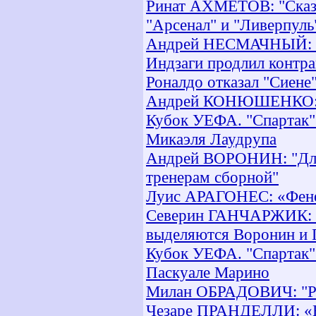
Ринат АХМЕТОВ: "Сказа
"Арсенал" и "Ливерпуль
Андрей НЕСМАЧНЫЙ: "
Индзаги продлил контра
Роналдо отказал "Сиене
Андрей КОНЮШЕНКО: "О
Кубок УЕФА. "Спартак" 
Микаэля Лаудрупа
Андрей ВОРОНИН: "Для 
тренерам сборной"
Луис АРАГОНЕС: «Фене
Северин ГАНЧАРЖИК: "Я
выделяются Воронин и 
Кубок УЕФА. "Спартак" 
Паскуале Марино
Милан ОБРАДОВИЧ: "Ра
Чезаре ПРАНДЕЛЛИ: «На