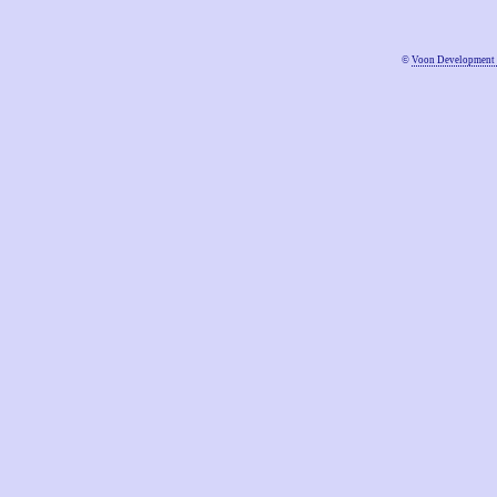
©
Voon Development