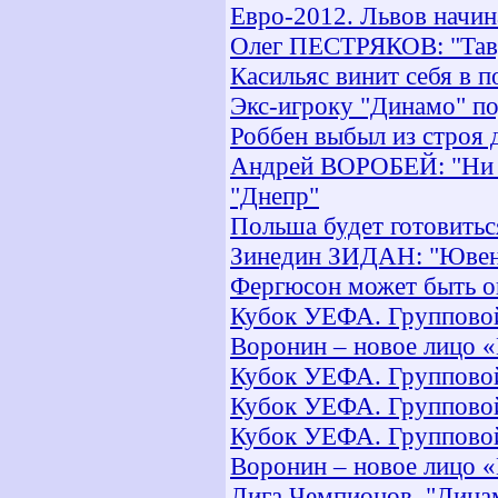
Евро-2012. Львов начин
Олег ПЕСТРЯКОВ: "Тавр
Касильяс винит себя в 
Экс-игроку "Динамо" по
Роббен выбыл из строя 
Андрей ВОРОБЕЙ: "Ни н
"Днепр"
Польша будет готовитьс
Зинедин ЗИДАН: "Ювенту
Фергюсон может быть 
Кубок УЕФА. Групповой 
Воронин – новое лицо 
Кубок УЕФА. Групповой 
Кубок УЕФА. Групповой 
Кубок УЕФА. Групповой т
Воронин – новое лицо 
Лига Чемпионов. "Динам