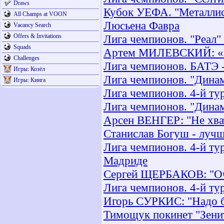
Draws
Кубок УЕФА. "Металлист
All Champs at VOON
Люсьена Фавра
Vacancy Search
Offers & Invitations
Лига чемпионов. "Реал"
Squads
Артем МИЛЕВСКИЙ: «М
Challenges
Лига чемпионов. БАТЭ -
Игры: Козёл
Лига чемпионов. "Динамо
Игры: Кинга
Лига чемпионов. 4-й ту
Лига чемпионов. "Динам
Арсен ВЕНГЕР: "Не хват
Станислав Богуш - лучш
Лига чемпионов. 4-й тур
Мадриде
Сергей ЩЕРБАКОВ: "Оч
Лига чемпионов. 4-й тур
Игорь СУРКИС: "Надо бы
Тимощук покинет "Зенит