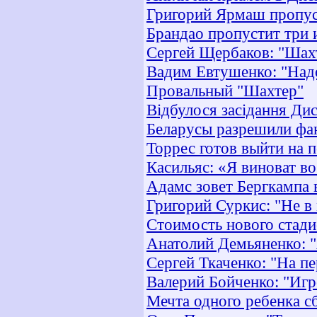
Григорий Ярмаш пропус
Брандао пропустит три 
Сергей Щербаков: "Шахт
Вадим Евтушенко: "Над
Провальный "Шахтер"
Відбулося засідання Ди
Беларусы разрешили фан
Торрес готов выйти на 
Касильяс: «Я виноват 
Адамс зовет Бергкампа
Григорий Суркис: "Не в
Стоимость нового стади
Анатолий Демьяненко: "
Сергей Ткаченко: "На п
Валерий Бойченко: "Игр
Мечта одного ребенка с