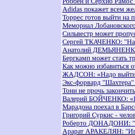
Роббен и Серхио Рамос
Adidas покажет всем же
Торрес готов выйти на 
Мемориал Лобановского
Сильвестр может пропу
Сергей ТКАЧЕНКО: "На 
Анатолий ДЕМЬЯНЕНКО:
Бергкамп может стать т
Как можно избавиться о
ЖАДСОН: «Надо выйти
Экс-форвард "Шахтера"
Тони не прочь закончить
Валерий БОЙЧЕНКО: «И
Марадона поехал в Барс
Григорий Суркис - чело
Роберто ДОНАДОНИ: "С
Арарат АРАКЕЛЯН: "Игр