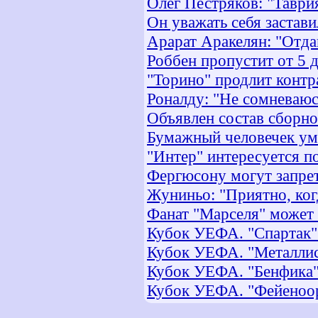
Олег Пестряков: "Таври
Он уважать себя заставил
Арарат Аракелян: "Отда
Роббен пропустит от 5 д
"Торино" продлит контр
Роналду: "Не сомневаюс
Объявлен состав сборн
Бумажный человечек ум
"Интер" интересуется п
Фергюсону могут запрет
Жуниньо: "Приятно, ко
Фанат "Марселя" может 
Кубок УЕФА. "Спартак" (М
Кубок УЕФА. "Металлист"
Кубок УЕФА. "Бенфика" -
Кубок УЕФА. "Фейеноор