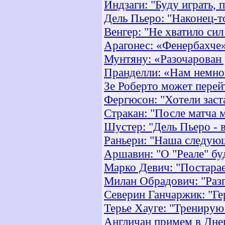
Индзаги: "Буду играть, 
Дель Пьеро: "Наконец-т
Венгер: "Не хватило сил
Арагонес: «Фенербахче
Мунтяну: «Разочарован 
Пранделли: «Нам немног
Зе Роберто может пере
Фергюсон: "Хотели заст
Стракан: "После матча 
Шустер: "Дель Пьеро - 
Раньери: "Наша следующ
Аршавин: "О "Реале" бу
Марко Девич: "Постара
Милан Обрадович: "Раз
Северин Ганчаржик: "Ге
Терье Хауге: "Тренирую
Англичан примем в Дне