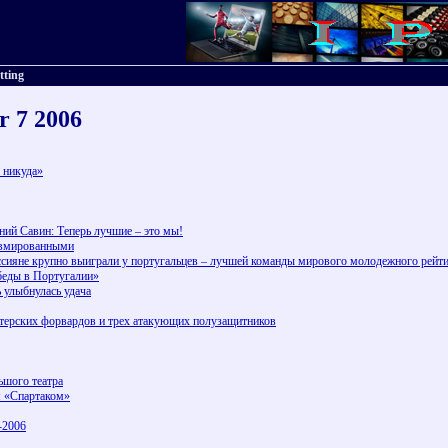
tting
r 7 2006
в никуда»
ий Савин: Теперь лучшие – это мы!
равмированными
сияне крупно выиграли у португальцев – лучшей команды мирового молодежного рейт
обеды в Португалии»
 улыбнулась удача
итерских форвардов и трех атакующих полузащитников
ьшого театра
м «Спартаком»
-2006