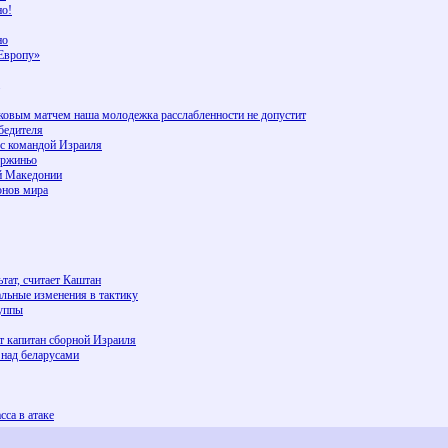
но!
но
 Европу»
ыковым матчем наша молодежка расслабленности не допустит
бедителя
 с командой Израиля
оржиньо
ой Македонии
онов мира
тат, считает Каштан
альные изменения в тактику
руппы
ет капитан сборной Израиля
над беларусами
сса в атаке