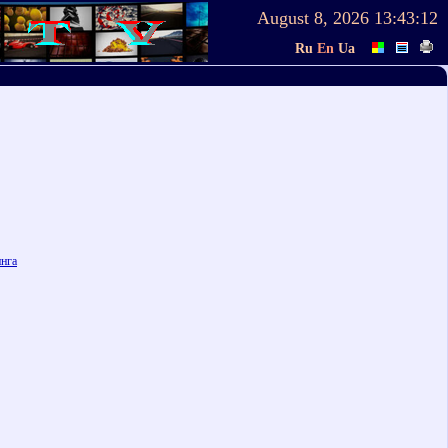
August 8, 2026
13:43:12
Ru
En
Ua
инга