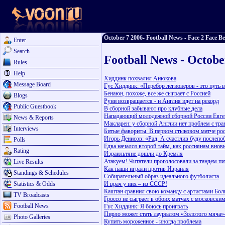
October 7 2006- Football News - Face 2 Face Be
Enter
Search
Football News - Octobe
Rules
Help
Хиддинк похвалил Анюкова
Message Board
Гус Хиддинк: «Перебор легионеров - это путь 
Бенаюн, похоже, все же сыграет с Россией
Blogs
Руни возвращается - и Англия идет на рекорд
Public Guestbook
В сборной забывают про клубные дела
Нападающий молодежной сборной России Евген
News & Reports
Макларен: у сборной Англии нет проблем с т
Interviews
Битые фавориты. В первом стыковом матче рос
Игорь Денисов: «Рад. А счастлив буду послеп
Polls
Едва начался второй тайм, как россиянам вновь
Rating
Израильтяне дошли до Кремля
Атакуем! Читатели проголосовали за тандем п
Live Results
Как наши играли против Израиля
Standings & Schedules
Собирательный образ идеального футболиста
Statistics & Odds
И врач у них – из СССР!
Каштан сравнил свою команду с артистами Бол
TV Broadcasts
Гроссо не сыграет в обоих матчах с московски
Football News
Гус Хиддинк: Я боюсь проиграть
Пирло может стать лауреатом «Золотого мяча»
Photo Galleries
Купить мороженное - иногда проблема