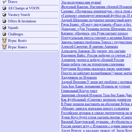
Draws
Эта молодежка нам нужна!
Железный Каштан. Наставник сборной Израиля 
All Champs at VOON
Саленко: «Поднялась температура - что в этом
Vacancy Search
«Газпром» спонсирует немецкий футбол на 10 
Андрей Шевченко подхватил неизвестный виру
Offers & Invitations
Рауль Браво: «Я могу представить «Реал» и без 
Squads
Донадони: «Для Украины потеря Шевченко это
Катанец: «Надеюсь, что Руни сыграет плохо»
Challenges
Португальская пресса говорит о желании Капе
Игры: Козёл
Замора сравнил проблемы Тевеса с трудностя
Алексей Смертин: Я заменю Анюкова
Игры: Кинга
Александр Анюков: Не уверен, что сыграю
Владимир Вайсс: Россия победит со счетом 2:0
Аленичев уверен в победе сборной России
Наши ребята уже на территории соперника
Репутация Коллины оказалась также запятнана
Просто он работает волшебником? (анонс матч
Хиддинком по Израилю
Андрей Воронин:У меня нет проблем с мотива
Таль Бен Хаим: поражение Израиль не устроит
Гениальный Клоун ушел
Защитник сборной Израиля Таль бен Хаим:Дав
Как футбольный «Спартак» кормили допингом
В Риме решили выставить на обозрение Кубок 
«Милан» занялся поисками нового голкипера
Российских игроков в списке претендентов на п
Хулио Круз будет готов сыграть против «Спарт
Василий Хомутовский: румыны - футболисты о
Россия начнет игру с Израилем с одним напад
Арсен Венгер: я расскажу правду об Эшли Коу