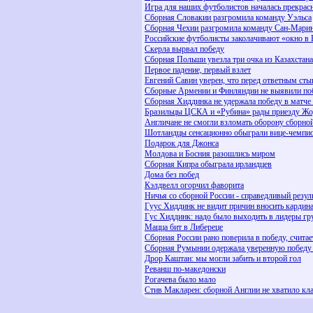
Игра для наших футболистов началась прекрас
Сборная Словакии разгромила команду Уэльса
Сборная Чехии разгромила команду Сан-Мари
Российские футболисты заколачивают «окно в
Скерла вырвал победу
Сборная Польши увезла три очка из Казахстана
Первое падение, первый взлет
Евгений Савин уверен, что перед ответным ст
Сборные Армении и Финляндии не выявили по
Сборная Хиддинка не удержала победу в матче
Бразильцы ЦСКА и «Рубина» рады приезду Ж
Англичане не смогли взломать оборону сборн
Шотландцы сенсационно обыграли вице-чемпи
Подарок для Джонса
Молдова и Босния разошлись миром
Сборная Кипра обыграла ирландцев
Дома без побед
Кэлдвелл огорчил фаворита
Ничья со сборной России - справедливый резуль
Гуус Хиддинк не видит причин вносить кардин
Гус Хиддинк: надо было выходить в лидеры г
Мацца бит в Либереце
Сборная России рано поверила в победу, счита
Сборная Румынии одержала уверенную победу 
Дрор Каштан: мы могли забить и второй гол
Реванш по-македонски
Рогачева было мало
Стив Макларен: сборной Англии не хватило кла