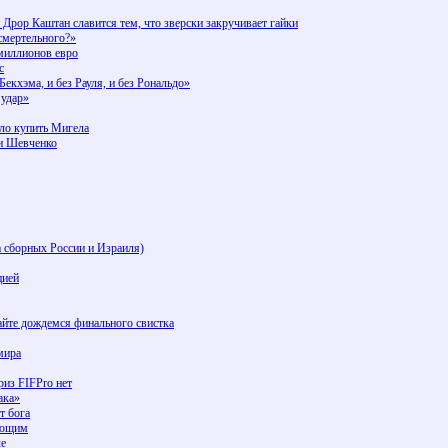
Дрор Каштан славится тем, что зверски закручивает гайки
 смертельного?»
миллионов евро
с
Бекхэма, и без Рауля, и без Рональдо»
 удар»
лло купить Мигела
ми Шевченко
а сборных России и Израиля)
цией
айте дождемся финального свистка
мира
риз FIFPro нет
ака»
т бога
ающим
ле