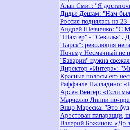
Алан Смит: "Я достато
Дидье Дешам: "Нам был
Россия поднялась на 23
Андрей Шевченко: "С Мо
"Шахтер" - "Севилья". 
"Барса": революция неи
Почему Несмачный не п
"Баварии" нужна свежая
Директор «Интера»: "Мн
Красные полосы его нес
Раффаэле Палладино: «Б
Арсен Венгер: «Если мы 
Марчелло Липпи по-пре
Энцо Мареска: "Это буд
Арестован папарацци, 
Валерий Божинов: «До з