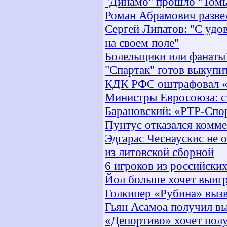
"Динамо" прошло "Томь
Роман Абрамович разве
Сергей Липатов: "С удо
на своем поле"
Болельщики или фанаты
"Спартак" готов выкупи
КДК РФС оштрафовал «
Министры Евросоюза: с
Барановский: «РТР-Спор
Пунтус отказался комме
Эдгарас Чеснаускис не 
из литовской сборной
6 игроков из российски
Йол больше хочет выиг
Голкипер «Рубина» выз
Гьян Асамоа получил в
«Депортиво» хочет пол