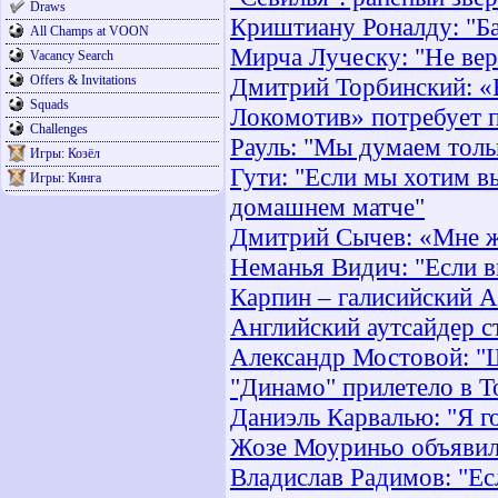
Draws
Криштиану Роналду: "Ба
All Champs at VOON
Мирча Луческу: "Не ве
Vacancy Search
Offers & Invitations
Дмитрий Торбинский: «В
Squads
Локомотив» потребует п
Challenges
Рауль: "Мы думаем толь
Игры: Козёл
Гути: "Если мы хотим в
Игры: Кинга
домашнем матче"
Дмитрий Cычев: «Мне ж
Неманья Видич: "Если в
Карпин – галисийский 
Английский аутсайдер с
Александр Мостовой: "Ш
"Динамо" прилетело в Т
Даниэль Карвалью: "Я го
Жозе Моуриньо объявил
Владислав Радимов: "Ес