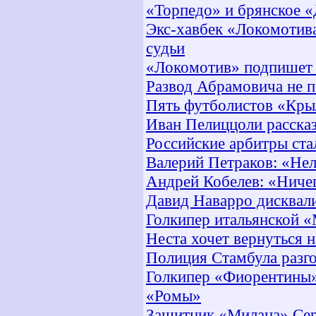
«Торпедо» и брянское 
Экс-хавбек «Локомотива
судьи
«Локомотив» подпишет 
Развод Абрамовича не 
Пять футболистов «Кры
Иван Пелиццоли рассказ
Российские арбитры ста
Валерий Петраков: «Нель
Андрей Кобелев: «Ничег
Давид Наварро дисквал
Голкипер итальянской «
Неста хочет вернуться н
Полиция Стамбула разг
Голкипер «Фиорентины»
«Ромы»
Защитник «Милана» Сер