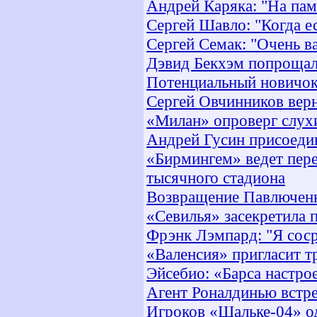
Андрей Каряка: "На пам
Сергей Шавло: "Когда ес
Сергей Семак: "Очень в
Дэвид Бекхэм попрощал
Потенциальный новичок
Сергей Овчинников вер
«Милан» опроверг слух
Андрей Гусин присоеди
«Бирмингем» ведет пере
тысячного стадиона
Возвращение Павлюченк
«Севилья» засекретила 
Фрэнк Лэмпард: "Я соср
«Валенсия» пригласит т
Эйсебио: «Барса настро
Агент Роналдинью встре
Игроков «Шальке-04» од