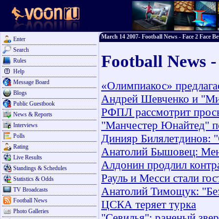
March 14 2007- Football News - Face 2 Face Be
Enter
Search
Football News 
Rules
Help
Message Board
«Олимпиакос» предлагае
Blogs
Андрей Шевченко и "Мил
Public Guestbook
РФПЛ рассмотрит прось
News & Reports
"Манчестер Юнайтед" 
Interviews
Динияр Билялетдинов: "
Polls
Rating
Анатолий Бышовец: Меня
Live Results
Алдонин продлил контр
Standings & Schedules
Рауль и Месси стали го
Statistics & Odds
Анатолий Тимощук: "Бе
TV Broadcasts
Football News
ЦСКА теряет турка
Photo Galleries
"Севилья": раненый звер