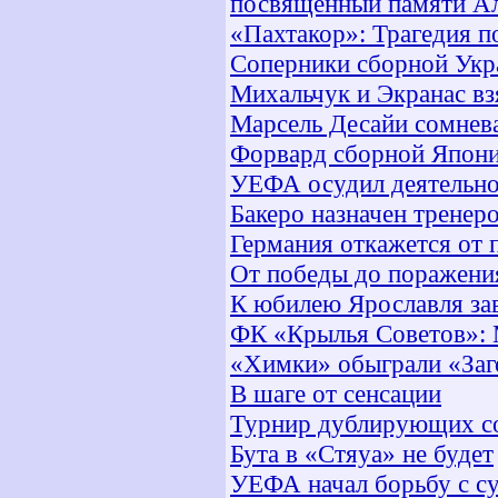
посвященный памяти Ал
«Пахтакор»: Трагедия п
Соперники сборной Укр
Михальчук и Экранас в
Марсель Десайи сомнев
Форвард сборной Япони
УЕФА осудил деятельно
Бакеро назначен тренер
Германия откажется от 
От победы до поражения
К юбилею Ярославля за
ФК «Крылья Советов»: 
«Химки» обыграли «Заг
В шаге от сенсации
Турнир дублирующих с
Бута в «Стяуа» не будет
УЕФА начал борьбу с с