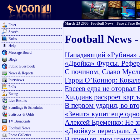
March 23 2006- Football News - Face 2 Face Be
Enter
Search
Football News 
Rules
Help
Message Board
Нападающий «Рубина» А
Blogs
«Двойка» Фурсы. Рефери
Public Guestbook
С почином, Славо Мусл
News & Reports
Гарри О’Коннор: Ковале
Interviews
Евсеев едва не оторвал
Polls
Rating
Хиддинк раскроет карты
Live Results
В первом ударил, во вт
Standings & Schedules
«Зенит» купит еще одно
Statistics & Odds
Алексей Еременко: Не з
TV Broadcasts
Football News
«Двойку» пересдали. А
Photo Galleries
В премьер-лиге намечае