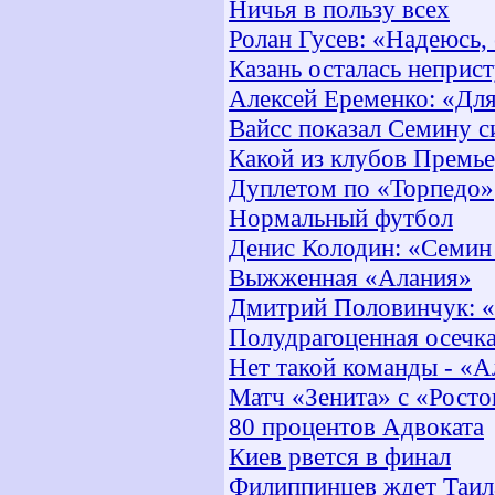
Ничья в пользу всех
Ролан Гусев: «Надеюсь,
Казань осталась неприс
Алексей Еременко: «Для
Вайсс показал Семину с
Какой из клубов Премье
Дуплетом по «Торпедо»
Нормальный футбол
Денис Колодин: «Семин 
Выжженная «Алания»
Дмитрий Половинчук: «
Полудрагоценная осечк
Нет такой команды - «А
Матч «Зенита» с «Росто
80 процентов Адвоката
Киев рвется в финал
Филиппинцев ждет Таил