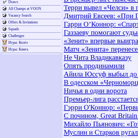
Draws
Терри вывел «Челси» в
All Champs at VOON
Дмитрий Евсеев: «При П
Vacancy Search
Offers & Invitations
Гарри О’Коннор: «Спар
Squads
Газзаеву помогают судь
Challenges
«Зенит» впервые выигра
Игры: Козёл
Матч «Зенита» перенес
Игры: Кинга
Не Чита Владикавказу
Опять продинамили
Айила Юссуф выбыл до 
В одесском «Черноморц
Ничья в одни ворота
Премьер-лига расстаетс
Гэрри О'Коннор: «Перв
С почином, Great Britain
Михайло Пьянович: «Гот
Муслин и Старков ругал