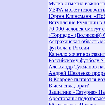
Мутко отметил важност
УЕФА может исключить 
Юрген Клинсманн: «Поб
Вступление Румынии в 
70 000 человек смогут 
«Торпедо» (Волжский) б
Астраханская область м
футбола в России
Капелло хочет возглави
Российскому футболу $5
Александр Тукманов на
Андрей Шевченко проре
В Коврове пытаются воз
В чем сила, брат?
Защитник «Сатурна» Нах
Арестованы подозревае
FA наказала «Челси»