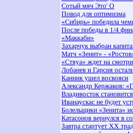
Сотый мяч Это' O
Повод для оптимизма
«Сибирь» победила чем
После победы в 1/4 фин
«Маккаби»
Захарчук выбран капи
Матч «Зенит» - «Ростов
«Стяуа» ждет на смотр
Лобанев и Гарсия остал
Канник ушел восвояси
Александр Кержаков: «Г
Владивосток становитс
Иванаускас не будет ус
Болельщики «Зенита» и
Катасонов вернулся в со
Завтра стартует ХХ тр