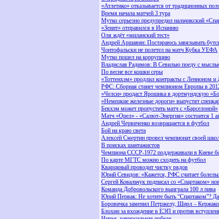
«Атлетико» отказывается от традиционных пол
Время начала матчей 3 тура
Мутко серьезно предупредил нальчикский «Спа
«Зенит» отправился в Испанию
Оля ждёт «миланский тест»
Андрей Аршавин: Постараюсь завязывать бутсы
Чонтофальски не полетел на матч Кубка УЕФА
Мутко пошел на коррупцию
Владислав Радимов: В Севилью поеду с мысль
По весне все кошки серы
«Тоттенхэм» продлил контракты с Ленноном и
РФС: Cборная станет чемпионом Европы в 201
«Челси» продаст Ярошика в дортмундскую «Б
«Немецкие железные дороги» выпустят спецка
Бекхэм может пропустить матч с «Барселоной»
Матч «Орел» - «Салют-Энергия» состоится 1 а
Андрей Червиченко возвращается в футбол
Бой на краю света
Алексей Смертин провел чемпионат своей шко
В поисках шантажистов
Чемпиона СССР-1972 поддерживали в Киеве бо
По карте МГТС можно сходить на футбол
Кварцяный проводит чистку рядов
Юрий Севидов: «Кажется, РФС считает болель
Сергей Ковальчук подписал со «Спартаком» но
Команда Добровольского выиграла 100 л пива
Юрий Первак: Не хотите быть “Спартаком”? Да
Боровичка заменил Петржелу, Ширл – Кержако
Блохин за вхождение в ЕЭП и против вступле
Ничья, равносильная победе