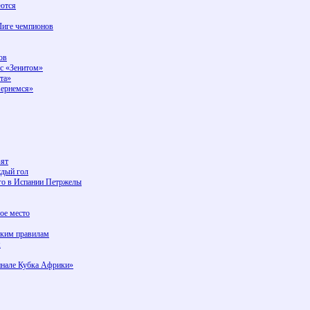
аются
 Лиге чемпионов
ов
 с «Зенитом»
ста»
вернемся»
зят
ждый гол
го в Испании Петржелы
ое место
ским правилам
я
инале Кубка Африки»