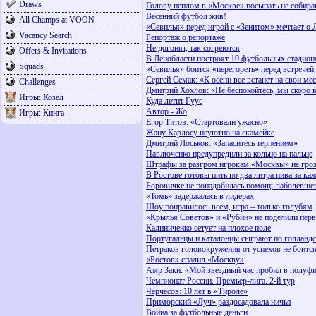
Draws
Голову пеплом в «Москве» посыпать не собир
Весенний футбол жив!
All Champs at VOON
«Севилья» перед игрой с «Зенитом» мечтает о
Vacancy Search
Репортаж о репортаже
Не догонят, так согреются
Offers & Invitations
В Ленобласти построят 10 футбольных стадион
Squads
«Севилья» боится «перегореть» перед встречей
Сергей Семак: «К осени все встанет на свои ме
Challenges
Дмитрий Хохлов: «Не беспокойтесь, мы скоро 
Игры: Козёл
Куда летит Гуус
Автор - Жо
Игры: Кинга
Егор Титов: «Стартовали ужасно»
Жану Карлосу неуютно на скамейке
Дмитрий Лоськов: «Запаситесь терпением»
Павлюченко предупредили за кольцо на пальце
Штрафы за разгром игрокам «Москвы» не гро
В Ростове готовы пить по два литра пива за ка
Боровичке не понадобилась помощь заболевше
«Томь» задержалась в лидерах
Шоу понравилось всем, игра – только голубям
«Крылья Советов» и «Рубин» не поделили перв
Калиниченко сетует на плохое поле
Португальцы и каталонцы сыграют по голланд
Петраков головокружения от успехов не боитс
«Ростов» спалил «Москву»
Амр Заки: «Мой звездный час пробил в полуф
Чемпионат России. Премьер-лига. 2-й тур
Черчесов: 10 лет в «Тироле»
Приморский «Луч» раздосадовала ничья
Война за футбольные деньги