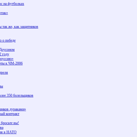
ос на футболках
ртак»
 так же, как защитников
ю о победе
 Доусоном
2 году
оруссию»
рты к ЧМ-2006
преля
лы
лее 350 болельщиков
щиков дураками»
вый контракт
 бросьте вы!
ва
ния в НАТО