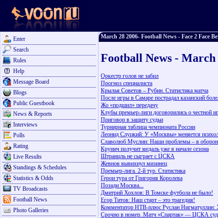
March 28 2006- Football News - Face 2 Face Be
Enter
Search
Football News - March
Rules
Help
Оркестр голов не забил
Message Board
Прогноз специалиста
Крылья Советов – Рубин. Статистика матча
Blogs
После игры в Самаре пострадал казанский бол
Public Guestbook
Жо «подшил» передачу
Клубы премьер-лиги договорились о честной и
News & Reports
Приговор в защиту судьи
Interviews
Турнирная таблица чемпионата России
Леонид Слуцкий: У «Москвы» меняется психо
Polls
Славолюб Муслин: Наши проблемы – в оборон
Rating
Крунич получит медаль уже в начале сезона
Штранцль не сыграет с ЦСКА
Live Results
Жевнов вывихнул мизинец
Standings & Schedules
Премьер-лига. 2-й тур. Статистика
Statistics & Odds
Герои тура от Григория Королева
Позади Москва...
TV Broadcasts
Дмитрий Хохлов: В Томске футбола не было!
Football News
Егор Титов: Наш старт – это трагедия!
Комментатор НТВ-плюс Руслан Нигматуллин: 
Photo Galleries
Срочно в номер. Матч «Спартак» — ЦСКА суд