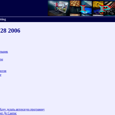
tting
 28 2006
ельщик
гре
логия
е
Хочу делать авторскую программу
ит Де Сантис