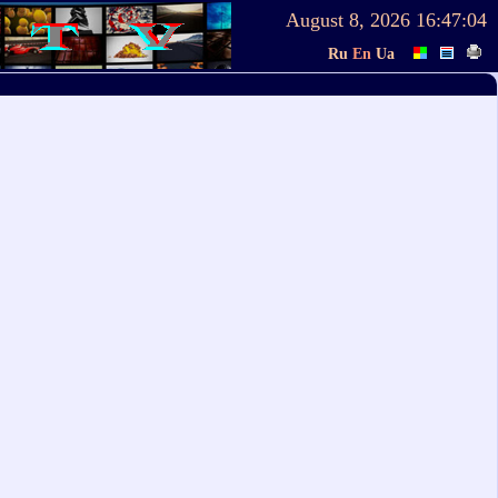
August 8, 2026
16:47:04
Ru
En
Ua