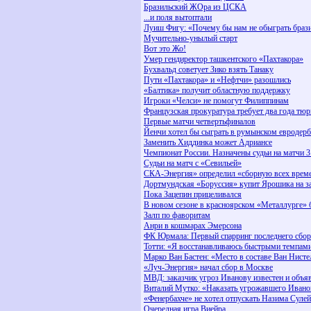
Бразильский ЖОра из ЦСКА
...и поля вытоптали
Луиш Фигу: «Почему бы нам не обыграть брази
Мучительно-унылый старт
Вот это Жо!
Умер гендиректор ташкентского «Пахтакора»
Бухвальд советует Зико взять Танаку
Пути «Пахтакора» и «Нефтчи» разошлись
«Балтика» получит областную поддержку
Игроки «Челси» не помогут Филиппинам
Французская прокуратура требует два года тю
Первые матчи четвертьфиналов
Йенчи хотел бы сыграть в румынском евродерб
Заменить Хиддинка может Адриансе
Чемпионат России. Назначены судьи на матчи 3
Судьи на матч с «Севильей»
СКА-Энергия» определил «сборную всех врем
Дортмундская «Боруссия» купит Ярошика на з
Пока Зацепин прицеливался
В новом сезоне в красноярском «Металлурге» 
Залп по фаворитам
Анри в кошмарах Эмерсона
ФК Юрмала: Первый спарринг последнего сбор
Тотти: «Я восстанавливаюсь быстрыми темпам
Марко Ван Бастен: «Место в составе Ван Нист
«Луч-Энергия» начал сбор в Москве
МВД: заказчик угроз Иванову известен и объя
Виталий Мутко: «Наказать угрожавшего Ивано
«Фенербахче» не хотел отпускать Назима Суле
Очередная игра Виейра