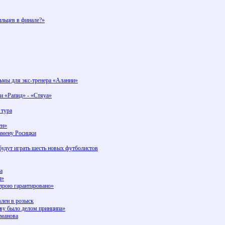
льцев в финале?»
рьмы для экс-тренера «Алании»
и «Рапид» - «Стяуа»
 тура
ен»
амену Росицки
будут играть шесть новых футболистов
а
и»
елрою гарантировано»
влен в розыск
ву было делом принципа»
йманова