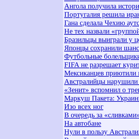
Ангола получила истори
Португалия решила ира
Гана сделала Чехию аут
Не тех назвали «группо
Бразильцы выиграли у ц
Японцы сохранили шан
Футбольные болельщики 
FIFA не разрешает кури
Мексиканцев приютили 
Австралийцы нарушили
«Зенит» вспомнил о тр
Маркуш Пакета: Украин
Изо всех ног
В очередь за «сливками
На автобане
Нули в пользу Австрали