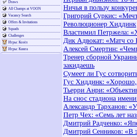
Draws
Ничья в пользу конкуре
All Champs at VOON
Григорий Суркис: «Мечт
Vacancy Search
Offers & Invitations
Революционер Хиддинк
Squads
Властимил Петржела: «Х
Challenges
Дик Адвокат: «Матч со
Игры: Козёл
Алексей Смертин: «Чем
Игры: Кинга
Тренер сборной Украин
закидаешь
Сумеет ли Гус сотворит
Гус Хиддинк: «Хорошо, 
Тьерри Анри: «Объектив
На снос стадиона имени
Александр Тарханов: «У
Петр Чех: «Семь лет наз
Дмитрий Радченко: «Яп
Дмитрий Сенников: «В э