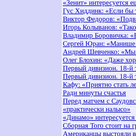
«Зенит» интересуется 
Гус Хиддинк: «Если бы т
Виктор Федоров: «Под
Игорь Колыванов: «Так
Владимир Боровичка: «Е
Сергей Юран: «Манише 
Андрей Шевченко: «Мы 
Олег Блохин: «Даже хор
Первый дивизион. 18-й 
Первый дивизион. 18-й 
Кафу: «Приятно стать л
Ради минуты счастья
Перед матчем с Саудов
«практически налысо»
«Динамо» интересуетс
Сборная Того стоит на 
Американцы выстояли в