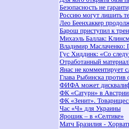
Безопасность не гарант
Россию могут лишить те
Лео Беенхаккер продолж
Барош приступил к тре
Михаэль Баллак: Клинсм
Владимир Маслаченко: 
Гус Хиддинк: «Со след
Отработанный материал
Янас не комментирует с
Глава Рыбинска против
ФИФА может дисквалифи
ФК «Сатурн» в Австрии
ФК «Зенит». Товарищес
Час «Ч» для Украины
Ярошик – в «Селтике»
Матч Бразилия - Хорват