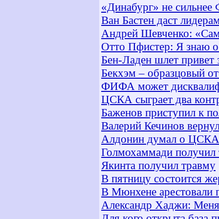
«Динабург» не сильнее 
Ван Бастен даст лидера
Андрей Шевченко: «Само
Отто Пфистер: Я знаю 
Бен-Ладен шлет привет
Бекхэм – образцовый от
ФИФА может дисквалиф
ЦСКА сыграет два конт
Баженов приступил к п
Валерий Кечинов вернул
Алдонин думал о ЦСКА
Голмохаммади получил
Якинта получил травму
В пятницу состоится ж
В Мюнхене арестовали п
Александр Хаджи: Меня 
Для кого открыта база п