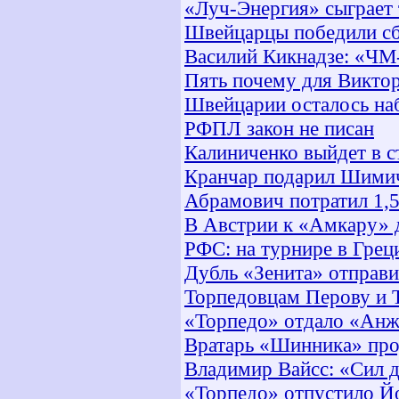
«Луч-Энергия» сыграет
Швейцарцы победили с
Василий Кикнадзе: «ЧМ-
Пять почему для Викто
Швейцарии осталось наб
РФПЛ закон не писан
Калиниченко выйдет в с
Кранчар подарил Шими
Абрамович потратил 1,
В Австрии к «Амкару» д
РФС: на турнире в Грец
Дубль «Зенита» отправи
Торпедовцам Перову и 
«Торпедо» отдало «Анж
Вратарь «Шинника» про
Владимир Вайсс: «Сил д
«Торпедо» отпустило Й