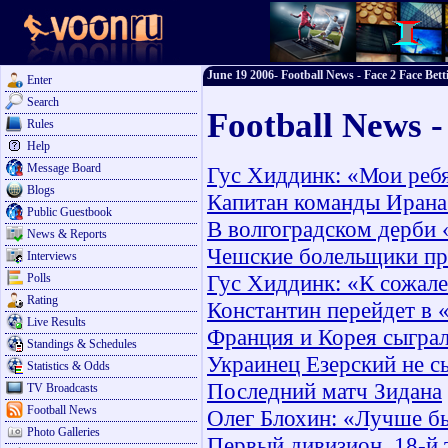
June 19 2006- Football News - Face 2 Face Bett
Enter
Search
Football News -
Rules
Help
Message Board
Гус Хиддинк: «Мои реб
Blogs
Капитан команды Ирана
Public Guestbook
В волгоградском дерби
News & Reports
Чешские болельщики пр
Interviews
Гус Хиддинк: «К сожален
Polls
Rating
Константин перейдет в
Live Results
Франция и Корея сыгра
Standings & Schedules
Украинец Езерский не с
Statistics & Odds
Последний матч Зидана
TV Broadcasts
Football News
Олег Блохин: «Лучше бы
Photo Galleries
Первый дивизион. 18-й 