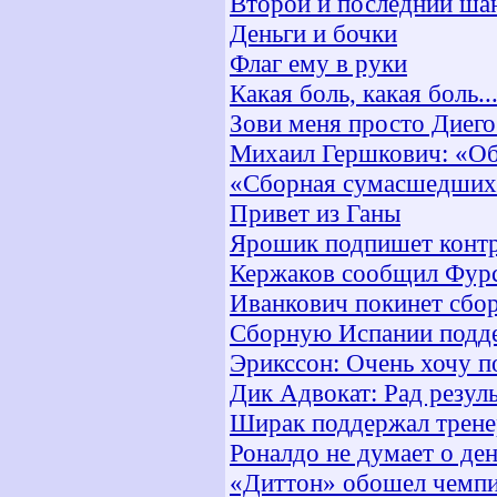
Второй и последний ша
Деньги и бочки
Флаг ему в руки
Какая боль, какая боль..
Зови меня просто Диего
Михаил Гершкович: «Об
«Сборная сумасшедших
Привет из Ганы
Ярошик подпишет контр
Кержаков сообщил Фурс
Иванкович покинет сбо
Сборную Испании подде
Эрикссон: Очень хочу 
Дик Адвокат: Рад резул
Ширак поддержал трене
Роналдо не думает о де
«Диттон» обошел чемп