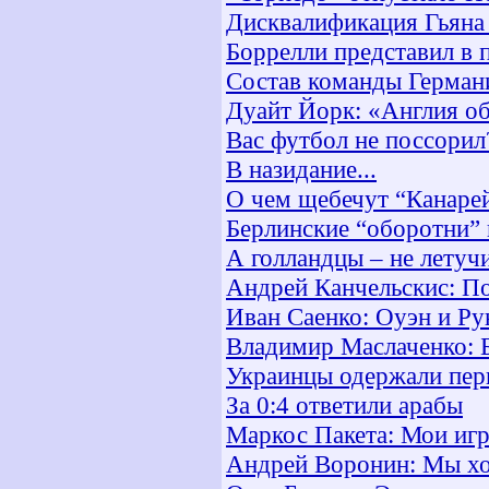
Дисквалификация Гьяна 
Боррелли представил в 
Состав команды Германи
Дуайт Йорк: «Англия о
Вас футбол не поссорил
В назидание...
О чем щебечут “Канаре
Берлинские “оборотни” 
А голландцы – не летуч
Андрей Канчельскис: П
Иван Саенко: Оуэн и Ру
Владимир Маслаченко: 
Украинцы одержали пер
За 0:4 ответили арабы
Маркос Пакета: Мои игр
Андрей Воронин: Мы хот