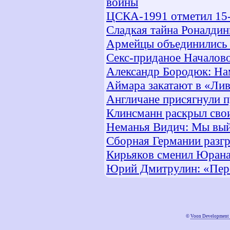
войны
ЦСКА-1991 отметил 15-
Сладкая тайна Роналдин
Армейцы объединились 
Секс-приданое Началов
Александр Бородюк: На
Аймара закатают в «Ли
Англичане присягнули 
Клинсманн раскрыл сво
Неманья Видич: Мы вый
Сборная Германии разг
Кирьяков сменил Юран
Юрий Дмитрулин: «Пере
©
Voon Development