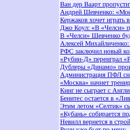
Ван дер Ваарт пропусти
Андрей Шевченко: «Мое 
Кержаков хочет играть 
Джо Коул: «В «Челси» п
В «Челси» Шевченко бу
Алексей Михайличенко:
РФС заключил новый ко
«Рубин-Д» переиграл «
Дублеры «Динамо» прои
Администрация ПФЛ сня
«Москва» начнет тренир
Кинг не сыграет с Англи
Бенитес остается в «Ли
Этим летом «Селтик» с
«Кубань» собирается п
Невилл вернется в строй
Руни уже бьет по мячу