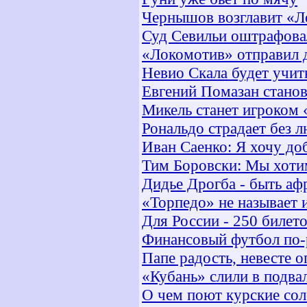
Чернышов возглавит «Л
Суд Севильи оштрафовал
«Локомотив» отправил
Невио Скала будет учит
Евгений Помазан станов
Микель станет игроком
Рональдо страдает без 
Иван Саенко: Я хочу до
Тим Боровски: Мы хоти
Дидье Дрогба - быть а
«Торпедо» не называет
Для России - 250 билет
Финансовый футбол по-
Папе радость, невесте о
«Кубань» слили в подва
О чем поют курские со