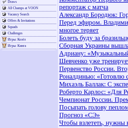
Draws
репортаж с матча
All Champs at VOON
Александр Бородюк: Гор
Vacancy Search
Offers & Invitations
Перед эфиром. Владимир
Squads
многое теряет
Challenges
Болеть буду за бразиль
Игры: Козёл
Сборная Украины вышла
Игры: Кинга
Адриану: «Музыкальный
Шевченко уже тренируе
Первенство России. Вто
Роналдинью: «Готовлю 
Михаэль Баллак: С эксп
Роберто Карлос: «Для Р
Чемпионат России. Пре
Посыпать голову пеплом
Прогноз «СЭ»
Чтобы взлететь, нужны 