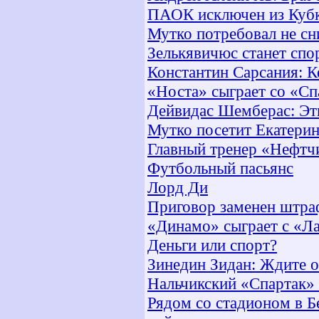
ПАОК исключен из Ку
Мутко потребовал не сн
Зелькявичюс станет сп
Константин Сарсания: К
«Носта» сыграет со «Сп
Дейвидас Шемберас: Эт
Мутко посетит Екатери
Главный тренер «Нефтчи
Футбольный пасьянс
Лорд Ди
Приговор заменен штра
«Динамо» сыграет с «Ла
Деньги или спорт?
Зинедин Зидан: Ждите 
Нальчикский «Спартак» 
Рядом со стадионом в 