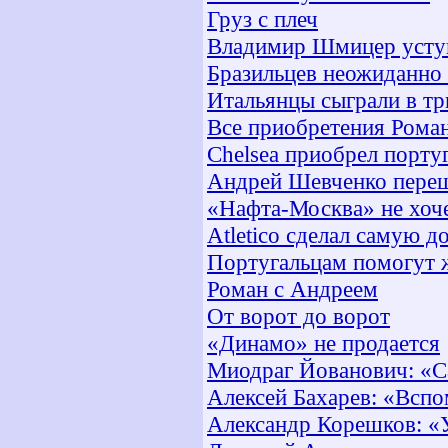
Груз с плеч
Владимир Шмицер уступ
Бразильцев неожиданно
Итальянцы сыграли в тр
Все приобретения Рома
Chelsea приобрел порту
Андрей Шевченко переш
«Нафта-Москва» не хоч
Atletico сделал самую 
Португальцам помогут 
Роман с Андреем
От ворот до ворот
«Динамо» не продается
Миодраг Йованович: «Са
Алексей Бахарев: «Вспо
Александр Корешков: «У