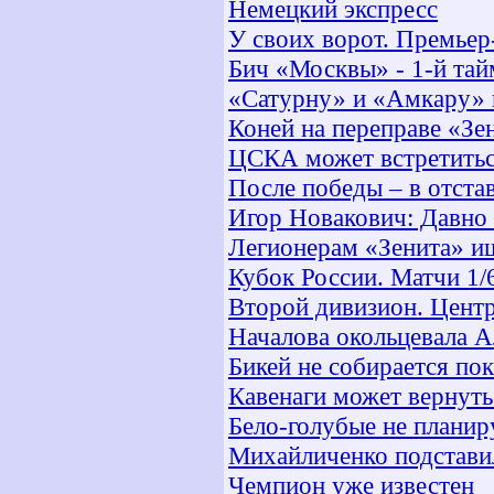
Немецкий экспресс
У своих ворот. Премьер
Бич «Москвы» - 1-й тай
«Сатурну» и «Амкару» п
Коней на переправе «Зе
ЦСКА может встретитьс
После победы – в отста
Игор Новакович: Давно 
Легионерам «Зенита» и
Кубок России. Матчи 1/
Второй дивизион. Центр
Началова окольцевала 
Бикей не собирается по
Кавенаги может вернуть
Бело-голубые не планир
Михайличенко подстави
Чемпион уже известен