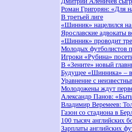
Дмитрий Аленичев сыгр
Роман Григорян: «Для на
В третьей лиге
«Шинник» нацелился на
Ярославские адвокаты в
«Шинник» проводит тре
Молодых футболистов п
Игроки «Рубина» посет
В «Зените» новый главн
Будущее «Шинника» – в 
Уравнение с неизвестн
Молодожены ждут перв
Александр Панов: «Быть
Владимир Веремеев: Тол
Газон со стадиона в Бе
100 тысяч английских 
Зарплаты английских ф