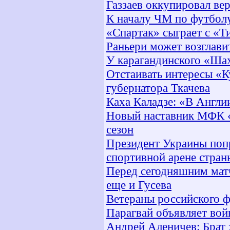
Газзаев оккупировал в
К началу ЧМ по футболу
«Спартак» сыграет с «Т
Раньери может возглави
У карагандинского «Шах
Отстаивать интересы «К
губернатора Ткачева
Каха Каладзе: «В Англи
Новый наставник МФК «
сезон
Президент Украины поп
спортивной арене стран
Перед сегодняшним мат
еще и Гусева
Ветераны российского 
Парагвай объявляет во
Андрей Аленичев: Брат 