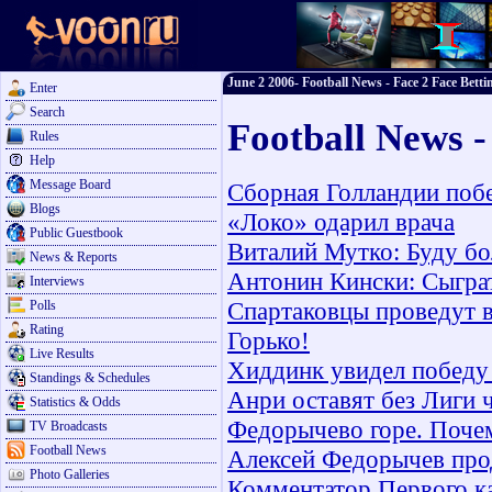
June 2 2006- Football News - Face 2 Face Betti
Enter
Search
Football News -
Rules
Help
Message Board
Сборная Голландии поб
Blogs
«Локо» одарил врача
Public Guestbook
Виталий Мутко: Буду бо
News & Reports
Антонин Кински: Сыграт
Interviews
Спартаковцы проведут в
Polls
Rating
Горько!
Live Results
Хиддинк увидел победу 
Standings & Schedules
Анри оставят без Лиги
Statistics & Odds
Федорычево горе. Поче
TV Broadcasts
Football News
Алексей Федорычев прод
Photo Galleries
Комментатор Первого ка