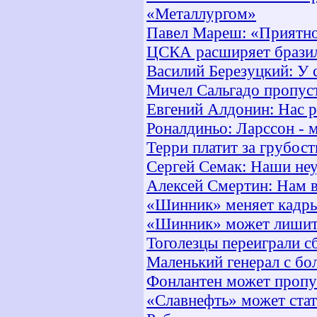
«Металлургом»
Павел Мареш: «Приятно
ЦСКА расширяет бразил
Василий Березуцкий: У 
Мичел Сальгадо пропус
Евгений Алдонин: Нас р
Роналдиньо: Ларссон - 
Терри платит за грубост
Сергей Семак: Наши неу
Алексей Смертин: Нам 
«Шинник» меняет кадр
«Шинник» может лишит
Тоголезцы переиграли 
Маленький генерал с б
Фонлантен может проп
«Славнефть» может ста