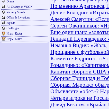
Draws
По мнению Арагонеса, Р
All Champs at VOON
Денис Колодин: «Играть
Vacancy Search
Offers & Invitations
Алексей Смертин: «Если
Squads
Сергей Овчинников: «Ис
Challenges
Еще один шанс «золоты
Игры: Козёл
Геннадий Перепаденко: 
Игры: Кинга
Неманья Видич: «Жаль,
Прощание с футбольной
Клементе Родригес: «У 
Роналдиньо: «Капитано
Капитан сборной США 
Сборная Тринидад и То
Сборная Марокко обыг
Объявляете «обет»? Нар
Четыре игрока из Росси
Дэвид Бекхэм: «Брайан 