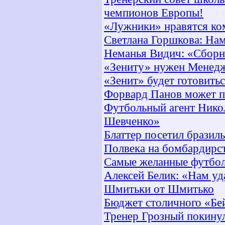
чемпионов Европы!
«Лужники» нравятся к
Светлана Горшкова: Нам
Неманья Видич: «Сборн
«Зениту» нужен Менедж
«Зенит» будет готовить
Форвард Панов может п
Футбольный агент Нико
Шевченко»
Блаттер посетил бразил
Полвека на бомбардирст
Самые желанные футбол
Алексей Белик: «Нам уд
Шмитьки от Шмитько
Бюджет столичного «Бей
Тренер Грозный покину