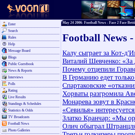
May 24 2006- Football News - Face 2 Face Bett
Enter
Search
Football News 
Rules
Help
Message Board
Калу сыграет за Кот-д'
Blogs
Виталий Шевченко: «За 
Public Guestbook
Почему отцепили Горав
News & Reports
В Германию едет тольк
Interviews
Спартаковские «отказни
Polls
Rating
Хорваты разгромила Ав
Live Results
Монарева зовут в Красн
Standings & Schedules
«Севилья» интересуетс
Statistics & Odds
Златко Кранчар: «Мы ор
TV Broadcasts
Football News
Олич обыграл Штранцл
Photo Galleries
Третьи голкиперы проп