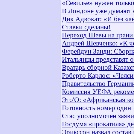
«Севилье» нужен тольк
В Лондоне уже думают 
Дик Адвокат: «И без «а
Ставки сделаны!
Переход Шевы на грани
Андрей Шевченко: «К ч
Ферейдун Занди: Сборн
Итальянцы представят 
Вратарь сборной Казахс
Роберто Карлос: «Челси
Правительство Германи
Комиссия УЕФА рекомен
Это'О: «Африканская к
Готовность номер один
Стас уполномочен заяви
Госдума «прокатила» д
Эрикссон назвал состав 