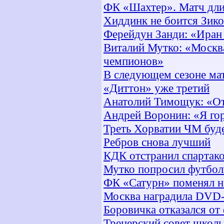
ФК «Шахтер». Матч дли
Хиддинк не боится Зико
Ферейдун Занди: «Иран 
Виталий Мутко: «Москв
чемпионов»
В следующем сезоне мат
«Диттон» уже третий
Анатолий Тимощук: «От
Андрей Воронин: «Я гор
Треть Хорватии ЧМ буде
Ребров снова лучший
КДК отстранил спартако
Мутко попросил футбол
ФК «Сатурн» поменял н
Москва наградила DVD-
Боровичка отказался от
Тренерский совет школы