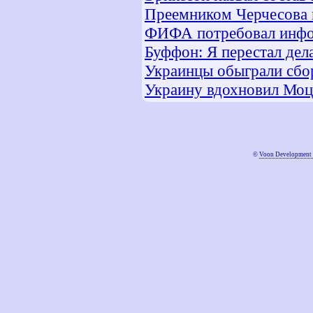
Преемником Черчесова 
ФИФА потребовал инфо
Буффон: Я перестал дела
Украинцы обыграли сбо
Украину вдохновил Моц
©
Voon Development