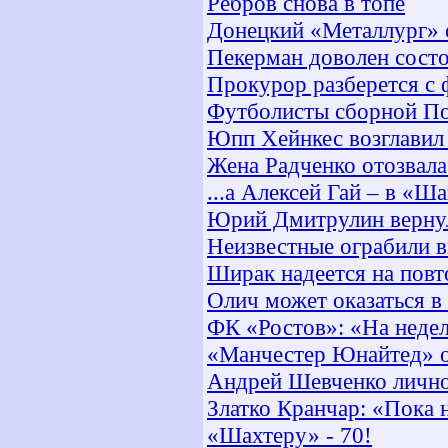
Ребров снова в топе
Донецкий «Металлург» 
Пекерман доволен сост
Прокурор разберется с
Футболисты сборной По
Юпп Хейнкес возглавил 
Жена Радченко отозвала
...а Алексей Гай – в «Ш
Юрий Дмитрулин вернул
Неизвестные ограбили 
Ширак надеется на пов
Олич может оказаться в
ФК «Ростов»: «На неде
«Манчестер Юнайтед» ос
Андрей Шевченко лично
Златко Кранчар: «Пока
«Шахтеру» - 70!