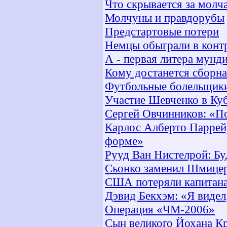
Что скрывается за молч
Молчуны и правдорубы
Предстартовые потери
Немцы обыграли в конт
А - первая литера мунд
Кому достанется сборн
Футбольные болельщики
Участие Шевченко в Ку
Сергей Овчинников: «П
Карлос Алберто Паррей
форме»
Рууд Ван Нистелрой: Бу
Сьонко заменил Шмицер
США потеряли капитан
Дэвид Бекхэм: «Я видел,
Операция «ЧМ-2006»
Сын великого Йохана К