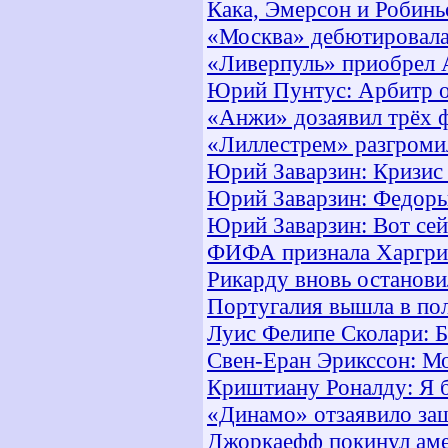
Кака, Эмерсон и Робинь
«Москва» дебютировала
«Ливерпуль» приобрел 
Юрий Пунтус: Арбитр о
«Анжи» дозаявил трёх 
«Лиллестрем» разгроми
Юрий Заварзин: Кризис 
Юрий Заварзин: Федорыч
Юрий Заварзин: Вот сей
ФИФА признала Харгри
Рикарду вновь останови
Португалия вышла в по
Луис Фелипе Сколари: 
Свен-Еран Эрикссон: Мо
Криштиану Роналду: Я 
«Динамо» отзаявило за
Джоркаефф покинул аме