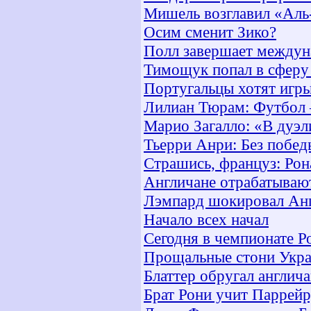
Мишель возглавил «Аль
Осим сменит Зико?
Полл завершает междун
Тимощук попал в сферу
Португальцы хотят игры
Лилиан Тюрам: Футбол –
Марио Загалло: «В дуэл
Тьерри Анри: Без побед
Страшись, француз: Рон
Англичане отрабатывают
Лэмпард шокировал Ан
Начало всех начал
Сегодня в чемпионате Р
Прощальные стони Укр
Блаттер обругал англич
Брат Рони учит Паррей