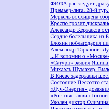
ФИФА расследует драку
Премьер-лига. 28-й тур.
Меркель восхищена сбо
Креспо грозит дисквал
Александр Кержаков ост
Сердце болельщика из 
Блохин поблагодарил пи
Александр Тарханов: Л
...И вспомни о «Москве
«Сатурн» заявил Яшина
Михаэль Шумахер: Вылет
В Киеве задержаны шес
Состояние Пессотто ст
«Луч-Энергия» дозаявил
«Ростов» заявил Гогние
Уволен диктор Олимпи
Пессотто открыл глаза