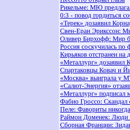
Рикельме: МЮ предлага
0:3 - повод гордиться с
«Терек» дозаявил Корна
Свен-Еран Эрикссон: Мы
Оливер Бирхофф: Мир б
Россия соскучилась по 
Кирьяков отстранен на д
«Металлург» дозаявил К
Спартаковцы Ковач и Йи
«Москва» выиграла у М
«Салют-Энергия» отзая
«Металлург» подписал 
Фабио Гроссо: Скандал 
Пеле: Фавориты никогда
Раймон Доменек: Люди п
Сборная Франции: Зидан