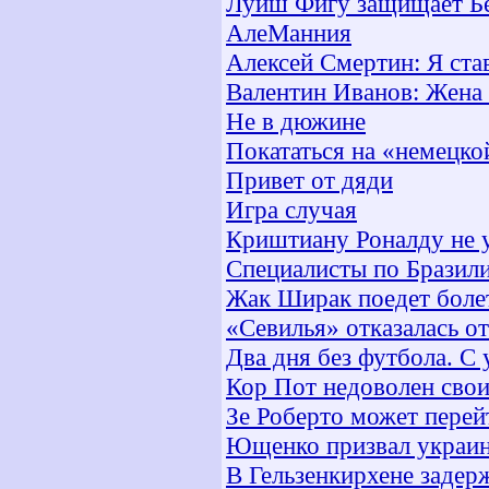
Луиш Фигу защищает Б
АлеМанния
Алексей Смертин: Я ста
Валентин Иванов: Жена 
Не в дюжине
Покататься на «немецк
Привет от дяди
Игра случая
Криштиану Роналду не у
Специалисты по Бразил
Жак Ширак поедет болет
«Севилья» отказалась о
Два дня без футбола. С 
Кор Пот недоволен сво
Зе Роберто может перей
Ющенко призвал украин
В Гельзенкирхене задер