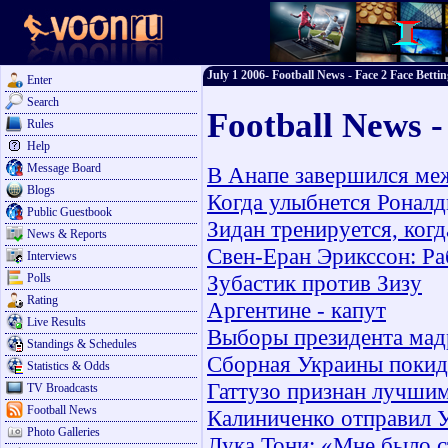
July 1 2006- Football News - Face 2 Face Bettin
Enter
Search
Football News -
Rules
Help
Message Board
В Анапе завершился ме
Blogs
Когда улыбнется Роналд
Public Guestbook
Зидан тренируется, когд
News & Reports
Свен-Еран Эрикссон: Ра
Interviews
Зубастик против Зизу
Polls
Rating
Аргентине - капут
Live Results
Выборы президента мад
Standings & Schedules
Сборная Украины покид
Statistics & Odds
Гаттузо признан лучшим
TV Broadcasts
Football News
Калиниченко отправил 
Photo Galleries
Лука Тони: «Мне было 