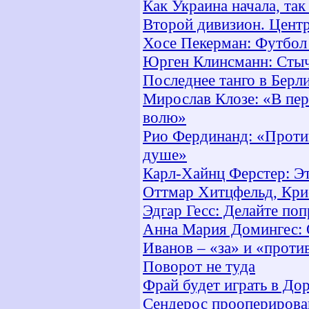
Как Украина начала, так
Второй дивизион. Центр
Хосе Пекерман: Футбол
Юрген Клинсманн: Стыч
Последнее танго в Берл
Мирослав Клозе: «В пер
волю»
Рио Фердинанд: «Против
душе»
Карл-Хайнц Ферстер: Эт
Оттмар Хитцфельд, Крис
Эдгар Гесс: Делайте по
Анна Мария Домингес: 
Иванов – «за» и «проти
Поворот не туда
Фрай будет играть в До
Сендерос прооперирова