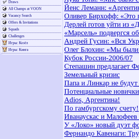
Draws
Йенс Леманн: «Аргенти
All Champs at VOON
Оливер Бирхофф: «Это 
Vacancy Search
Offers & Invitations
Дерлей готов уйти из «
Squads
«Марсель» подвергся о
Challenges
Андрей Гусин: «Вся Укр
Игры: Козёл
Олег Блохин: «Мы были 
Игры: Кинга
Кубок России-2006/07
Степашин предлагает Ф
Земельный кризис
Папа и Линкар не будут
Потенциальные новичк
Adios, Аргентина!
По гамбургскому счету!
Иванаускас и Малофеев 
У «Локо» новый дуэт ф
Фернандо Кавенаги: Тру