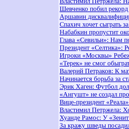
Властимил Петржела: На
Шевченко побил рекорд 
Аршавин дисквалифицир
Спахич хочет сыграть 
Набабкин пропустит око
Глава «Севильи»: Нам п
Президент «Селтика»: Р
Игроки «Москвы» Ребеж
«Терек» не смог обыгра
Валерий Петраков: К ма
Начинается борьба за с
Эрик Хаген: Футбол до
«Ангушт» не создал пр
Вице-президент «Реала»
Властимил Петржела: Хо
Хуанде Рамос: У «Зенит
За кражу шведы посади