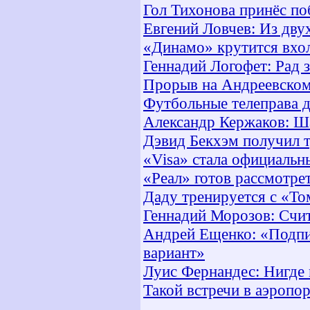
Гол Тихонова принёс п
Евгений Ловчев: Из дву
«Динамо» крутится вхо
Геннадий Логофет: Рад 
Прорыв на Андреевском
Футбольные телеправа д
Александр Кержаков: Ша
Дэвид Бекхэм получил 
«Visa» стала официаль
«Реал» готов рассмотре
Даду тренируется с «Т
Геннадий Морозов: Cчит
Андрей Ещенко: «Подпи
вариант»
Луис Фернандес: Нигде м
Такой встречи в аэропо