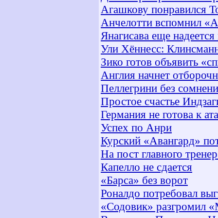
Агашкову понравился Т
Анчелотти вспомнил «А
Янагисава еще надеется
Ули Хённесс: Клинсманн
Зико готов объявить «с
Англия начнет отборочн
Пеллегрини без сомнен
Простое счастье Индзаг
Германия не готова к а
Успех по Анри
Курский «Авангард» по
На пост главного трене
Капелло не сдается
«Барса» без ворот
Роналдо потребовал выг
«Содовик» разгромил «М