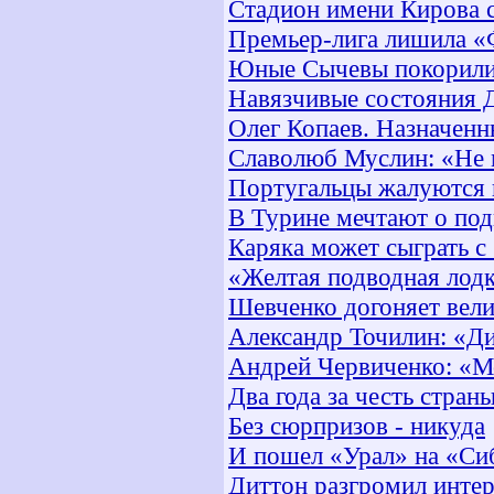
Стадион имени Кирова с
Премьер-лига лишила «
Юные Сычевы покорил
Навязчивые состояния 
Олег Копаев. Назначен
Славолюб Муслин: «Не м
Португальцы жалуются
В Турине мечтают о по
Каряка может сыграть с
«Желтая подводная лод
Шевченко догоняет вел
Александр Точилин: «Ди
Андрей Червиченко: «М
Два года за честь стран
Без сюрпризов - никуда
И пошел «Урал» на «Си
Диттон разгромил инте