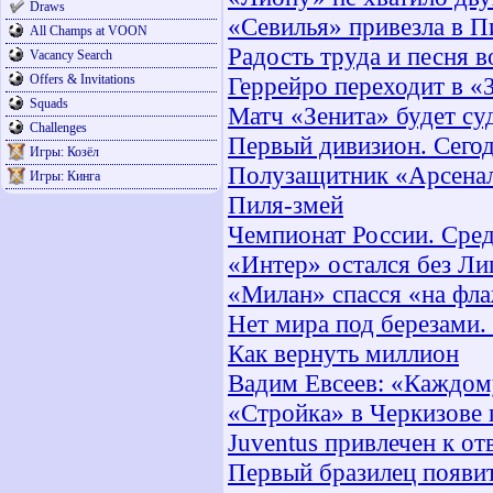
Draws
«Севилья» привезла в П
All Champs at VOON
Радость труда и песня в
Vacancy Search
Offers & Invitations
Геррейро переходит в «
Squads
Матч «Зенита» будет су
Challenges
Первый дивизион. Сегод
Игры: Козёл
Полузащитник «Арсенала
Игры: Кинга
Пиля-змей
Чемпионат России. Сре
«Интер» остался без Ли
«Милан» спасся «на фл
Нет мира под березами.
Как вернуть миллион
Вадим Евсеев: «Каждому
«Стройка» в Черкизове
Juventus привлечен к о
Первый бразилец появит