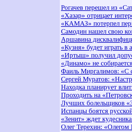
Рогачев перешел из «Са
«Хазар» отрицает интер
«КАМАЗ» потерпел перво
Самодин нашел свою к
Аршавина дисквалифици
«Кузня» будет играть в
«Иртыш» получил допус
«Динамо» не собирается
Фаиль Миргалимов: «С 
Сергей Муратов: «Настр
Находка планирует влить
Проходить на «Петровс
Лучших болельщиков «З
Испанцы боятся русско
«Зенит» ждет кудесника
Олег Терехин: «Олегом 