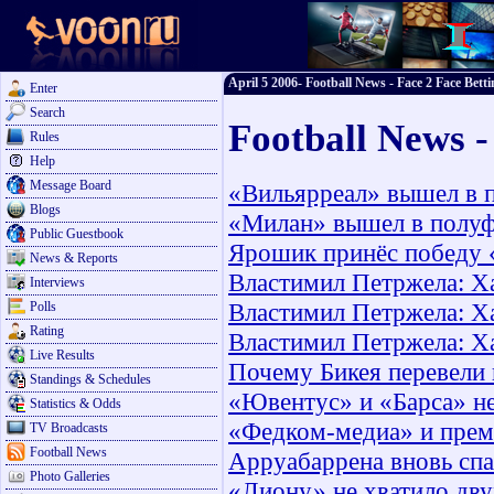
April 5 2006- Football News - Face 2 Face Betti
Enter
Search
Football News -
Rules
Help
Message Board
«Вильярреал» вышел в 
Blogs
«Милан» вышел в полуф
Public Guestbook
Ярошик принёс победу
News & Reports
Властимил Петржела: Х
Interviews
Властимил Петржела: Х
Polls
Rating
Властимил Петржела: Х
Live Results
Почему Бикея перевели 
Standings & Schedules
«Ювентус» и «Барса» н
Statistics & Odds
«Федком-медиа» и премь
TV Broadcasts
Football News
Арруабаррена вновь спа
Photo Galleries
«Лиону» не хватило дв